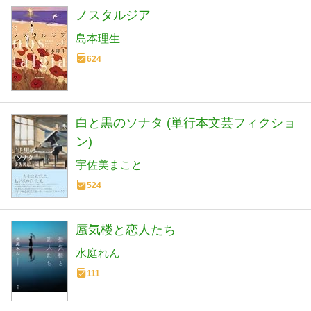
ノスタルジア
島本理生
624
白と黒のソナタ (単行本文芸フィクショ
ン)
宇佐美まこと
524
蜃気楼と恋人たち
水庭れん
111