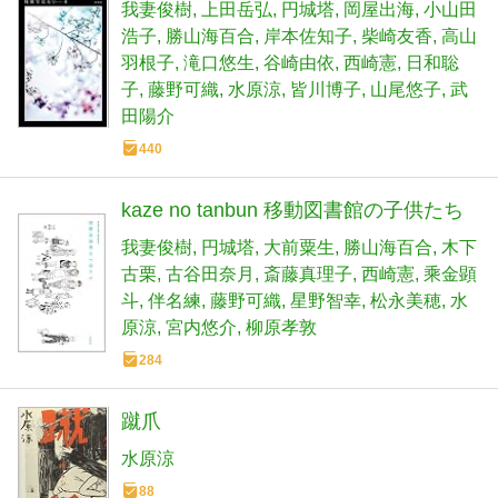
我妻俊樹
上田岳弘
円城塔
岡屋出海
小山田
浩子
勝山海百合
岸本佐知子
柴崎友香
高山
羽根子
滝口悠生
谷崎由依
西崎憲
日和聡
子
藤野可織
水原涼
皆川博子
山尾悠子
武
田陽介
440
kaze no tanbun 移動図書館の子供たち
我妻俊樹
円城塔
大前粟生
勝山海百合
木下
古栗
古谷田奈月
斎藤真理子
西崎憲
乘金顕
斗
伴名練
藤野可織
星野智幸
松永美穂
水
原涼
宮内悠介
柳原孝敦
284
蹴爪
水原涼
88