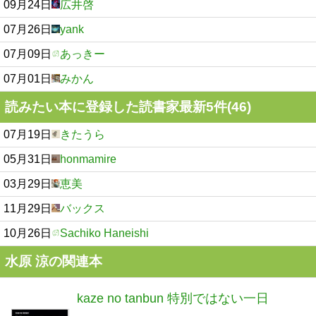
09月24日
広井啓
07月26日
yank
07月09日
あっきー
07月01日
みかん
読みたい本に登録した読書家最新5件(46)
07月19日
きたうら
05月31日
honmamire
03月29日
恵美
11月29日
バックス
10月26日
Sachiko Haneishi
水原 涼の関連本
kaze no tanbun 特別ではない一日