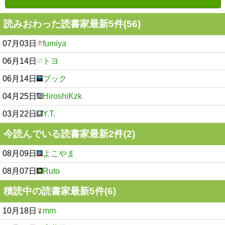
読みおわった読書家最新5件(56)
07月03日
fumiya
06月14日
トヨ
06月14日
ブック
04月25日
HiroshiKzk
03月22日
Y.T.
今読んでいる読書家最新2件(2)
08月09日
よこやま
08月07日
Ruto
積読中の読書家最新5件(6)
10月18日
mm