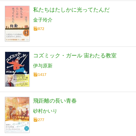
私たちはたしかに光ってたんだ
金子玲介
872
コズミック・ガール 宙わたる教室
伊与原新
1417
飛距離の長い青春
砂村かいり
277