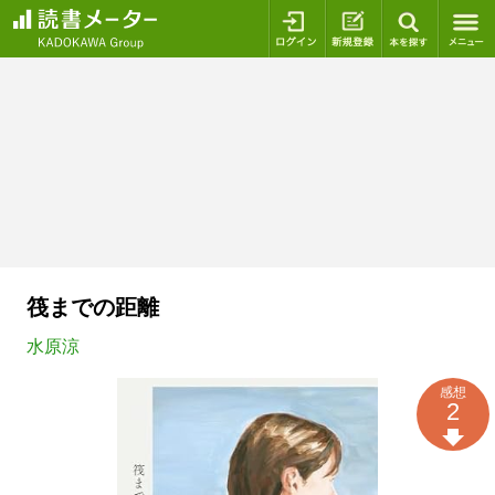
ログイン
新規登録
本を探
筏までの距離
水原涼
感想
2