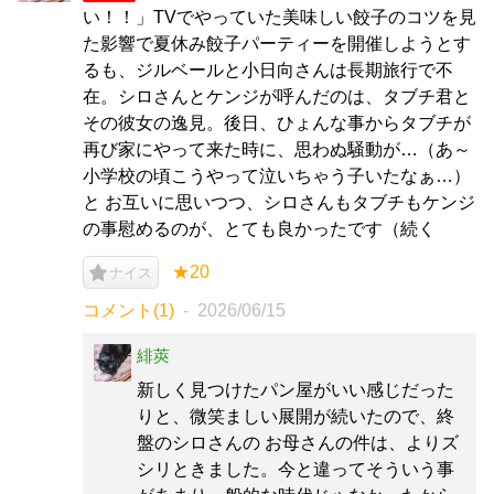
い！！」TVでやっていた美味しい餃子のコツを見
た影響で夏休み餃子パーティーを開催しようとす
るも、ジルベールと小日向さんは長期旅行で不
在。シロさんとケンジが呼んだのは、タブチ君と
その彼女の逸見。後日、ひょんな事からタブチが
再び家にやって来た時に、思わぬ騒動が…（あ～
小学校の頃こうやって泣いちゃう子いたなぁ…）
と お互いに思いつつ、シロさんもタブチもケンジ
の事慰めるのが、とても良かったです（続く
★20
ナイス
コメント(1)
2026/06/15
緋莢
新しく見つけたパン屋がいい感じだった
りと、微笑ましい展開が続いたので、終
盤のシロさんの お母さんの件は、よりズ
シリときました。今と違ってそういう事