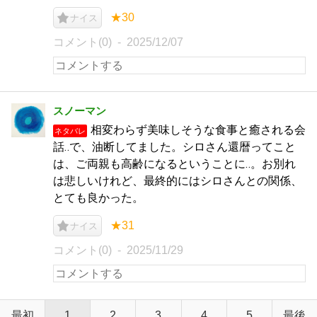
★30
ナイス
コメント(0)
2025/12/07
スノーマン
相変わらず美味しそうな食事と癒される会
ネタバレ
話‥で、油断してました。シロさん還暦ってこと
は、ご両親も高齢になるということに‥。お別れ
は悲しいけれど、最終的にはシロさんとの関係、
とても良かった。
★31
ナイス
コメント(0)
2025/11/29
最初
1
2
3
4
5
最後