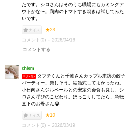
たです。シロさんはそのうち職場にもカミングア
ウトかな〜。鶏肉のトマトすき焼きは試してみた
いです。
★23
ナイス
コメント(0)
2026/04/16
chiem
タブチくんと千波さんカップル来訪の餃子
ネタバレ
パーティー、楽しそう。結婚式してよかったね。
小日向さんジルベールとの安定の会食も良し。シ
ロさん呼びのこだわり。ほっこりしてたら、急転
直下のお母さん😭
★10
ナイス
コメント(0)
2026/03/19