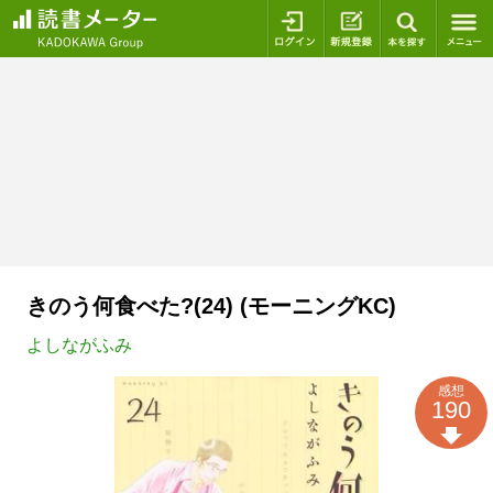
ログイン
新規登録
本を探
きのう何食べた?(24) (モーニングKC)
よしながふみ
感想
190