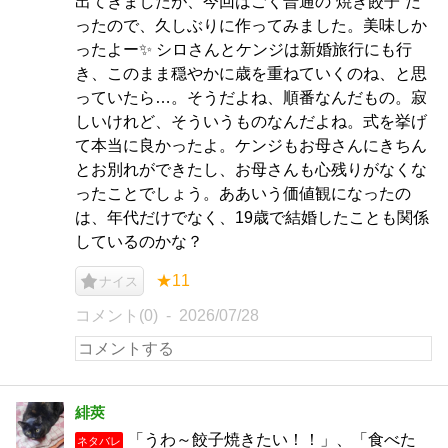
出てきましたが、今回はごく普通の“焼き餃子”だ
ったので、久しぶりに作ってみました。美味しか
ったよー✨️ シロさんとケンジは新婚旅行にも行
き、このまま穏やかに歳を重ねていくのね、と思
っていたら…。そうだよね、順番なんだもの。寂
しいけれど、そういうものなんだよね。式を挙げ
て本当に良かったよ。ケンジもお母さんにきちん
とお別れができたし、お母さんも心残りがなくな
ったことでしょう。ああいう価値観になったの
は、年代だけでなく、19歳で結婚したことも関係
しているのかな？
★11
ナイス
コメント(0)
2026/07/28
緋莢
「うわ～餃子焼きたい！！」、「食べた
ネタバレ