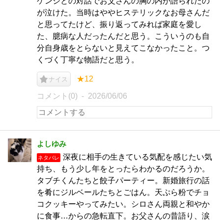
ケンジとの対話でお父さんの胸の内が語られたの
が泣けた。当時はややヒステリックなお母さんだ
と思ってたけど、振り返ってみれば家庭を愛し
た、臆病な人だったんだと思う。こういうのも自
分自身歳をとらないと見えてこなかったこと。つ
くづく丁寧な物語だと思う。
★12
ナイス
コメント(0)
2026/06/06
よしゆみ
深夜に相手の生きている気配を感じたい気
ネタバレ
持ち、もう少し年をとったらわかるのだろうか。
タブチくんたちと餃子パーティー。新婚旅行の話
を肴にジルベールたちとごはん。天ぷら粉でチョ
コクッキーやってみたい。シロさん両親と和やか
に食事…からの急転直下。お父さんの昔語り、涙