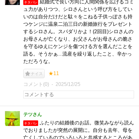
結婚式で良い方向に人間関係を広げるコミ
ネタバレ
ュ力がありつつ、シロさんという呼び方をしてい
いのは自分だけだと駄々をこねる子供っぽさも持
つケンジに温泉二泊三日の新婚旅行をプレゼント
するシロさん。スパダリかよ！(2回目)シロさんの
お母さんが亡くなり、お父さんがお母さんの脆さ
を守るゆえにケンジを傷つける方を選んだことを
語る。そうかぁ‥‥流産を繰り返したこと、辛かっ
ただろうな。
★11
ナイス
コメント(0)
2025/12/25
テツさん
ふたりの結婚後のお話。微笑みながら読ん
ネタバレ
でおりましたが突然の展開に。自分も去年、母を
亡くしているのでいろいろと共感するところがあ