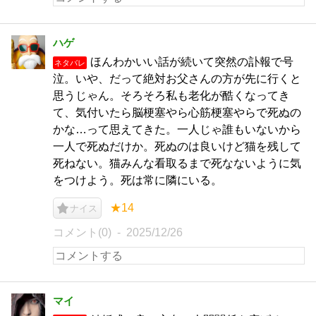
ハゲ
ほんわかいい話が続いて突然の訃報で号
ネタバレ
泣。いや、だって絶対お父さんの方が先に行くと
思うじゃん。そろそろ私も老化が酷くなってき
て、気付いたら脳梗塞やら心筋梗塞やらで死ぬの
かな…って思えてきた。一人じゃ誰もいないから
一人で死ぬだけか。死ぬのは良いけど猫を残して
死ねない。猫みんな看取るまで死なないように気
をつけよう。死は常に隣にいる。
★14
ナイス
コメント(0)
2025/12/26
マイ