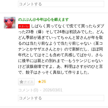
のぶぶん@今年は心を鍛えます
しばらく買ってなくて慌てて買ったらダブ
ネタバレ
った23巻（爆）そして24巻は初読みでした。どん
どん季節が過ぎていってちゃんと皆さんが年を取
るのは当たり前なようで当たり前じゃない（某コ
ナンとかサザエさんとか）ので新鮮だし、ほぼ同
年代としてはそこも含めて共感してばかり。さら
に後半には親との別れまで···もうケンジじゃない
けど涙腺崩壊ですよ。あ、料理はさすがのひと言
で、餃子はさっそく真似して作りました。
★26
ナイス
コメント(0)
2026/03/01