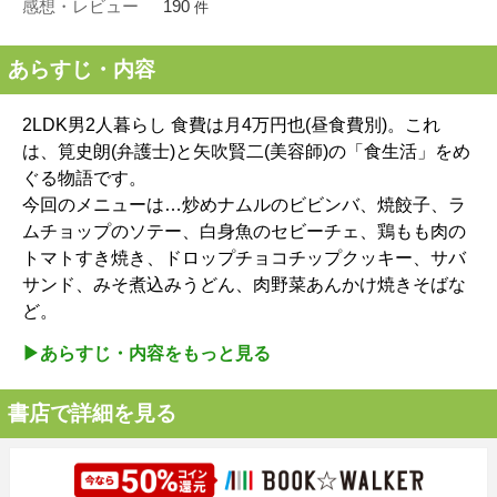
感想・レビュー
190
件
あらすじ・内容
2LDK男2人暮らし 食費は月4万円也(昼食費別)。これ
は、筧史朗(弁護士)と矢吹賢二(美容師)の「食生活」をめ
ぐる物語です。
今回のメニューは…炒めナムルのビビンバ、焼餃子、ラ
ムチョップのソテー、白身魚のセビーチェ、鶏もも肉の
トマトすき焼き、ドロップチョコチップクッキー、サバ
サンド、みそ煮込みうどん、肉野菜あんかけ焼きそばな
ど。
▶︎あらすじ・内容をもっと見る
書店で詳細を見る