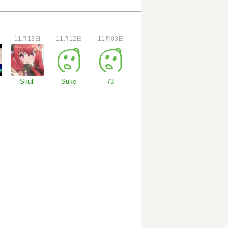
11月13日
11月12日
11月03日
Skull
Suke
73