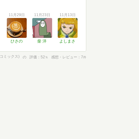
11月29日
11月23日
11月13日
ひさの
柴 洋
よしまさ
グコミックス)
の
評価
52
感想・レビュー
7
％
件