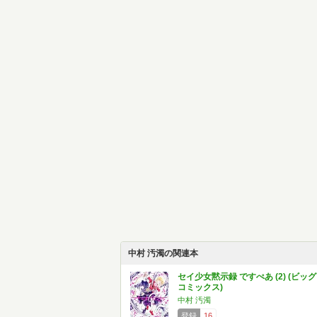
中村 汚濁の関連本
セイ少女黙示録 ですぺあ (2) (ビッグ
コミックス)
中村 汚濁
登録
16