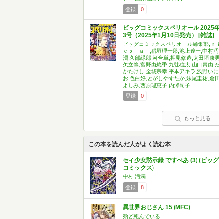
登録
0
ビッグコミックスペリオール 2025
3号（2025年1月10日発売） [雑誌]
ビッグコミックスペリオール編集部,ｎ
ｃｏｌａｉ,稲垣理一郎,池上遼一,中村汚
濁,久部緑郎,河合単,押見修造,太田垣康男
矢立肇,富野由悠季,九駄礁太,山口貴由,
かたけし,金城宗幸,平本アキラ,浅野いに
お,色白好,とがしやすたか,妹尾圭祐,倉
よしみ,西原理恵子,内澤旬子
登録
0
もっと見る
この本を読んだ人がよく読む本
セイ少女黙示録 ですぺあ (3) (ビッグ
コミックス)
中村 汚濁
登録
8
異世界おじさん 15 (MFC)
殆ど死んでいる