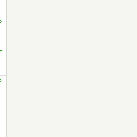
ク
ク
ク
ミ