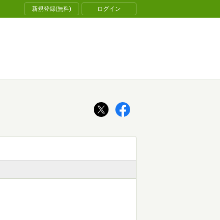
新規登録(無料)
ログイン