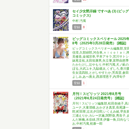
セイ少女黙示録 ですぺあ (3) (ビッグ
コミックス)
中村 汚濁
登録
8
ビッグコミックスペリオール 2025
8号（2025年3月28日発売） [雑誌]
ビッグコミックスペリオール編集部,安
佳澄,久部緑郎,河合単,ｎｉｃｏｌａｉ,
見修造,金城宗幸,平本アキラ,宮川サトシ
妹尾圭祐,太田垣康男,矢立肇,富野由悠季
たかたけし,辻やもり,中村汚濁,犬ノ畝の
ぼる,大武ユキ,九駄礁太,くずしろ,香川
生女流四段,とがしやすたか,芳高堂,倉田
よしみ,あべ善太,西原理恵子,内澤旬子
登録
1
月刊！スピリッツ 2021年8月号
（2021年6月24日発売号） [雑誌]
月刊！スピリッツ編集部,松田奈緒子,高
ユーナ,大童澄瞳,おかざき真里,長尾謙一
郎,町田翠,辻次夕日郎,いくえみ綾,早良朋
三浦えりか,カレー沢薫,関野葵,秀良子,
んだ林檎,水谷緑,浮津,伊藤一角,日向な
お,中村汚濁,初康一郎