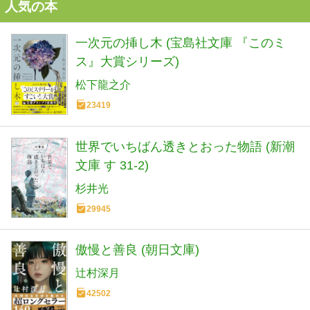
人気の本
一次元の挿し木 (宝島社文庫 『このミ
ス』大賞シリーズ)
松下龍之介
23419
世界でいちばん透きとおった物語 (新潮
文庫 す 31-2)
杉井光
29945
傲慢と善良 (朝日文庫)
辻村深月
42502