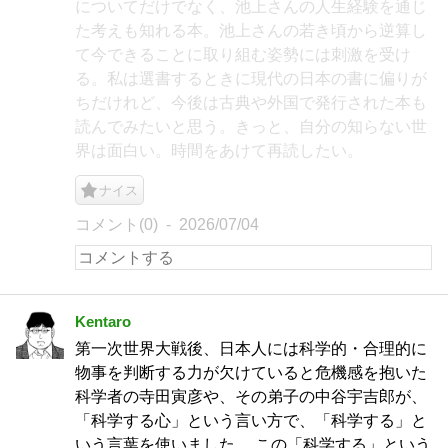
についてだけでなく、池上さんの人生経験を通じ
た考えも知れる本。池上さんの若き頃から逆算し
て今できることに取り組む姿勢には刺激を受け
る。私は選書するときに現代の日本の書に偏りが
ちだけれど、今後は古典や外国で発行された本も
読んでみたいと思う。きっと、自分の知らない世
界は面白い。時間をあけて再読したい。
ナイス
コメント(0)
2026/07/04
Kentaro
第一次世界大戦後、日本人には科学的・合理的に
物事を判断する力が欠けていると危機感を抱いた
科学者の寺田寅彦や、その弟子の中谷宇吉郎が、
「科学する心」という言い方で、「科学する」と
いう言葉を使いました。 この「科学する」という