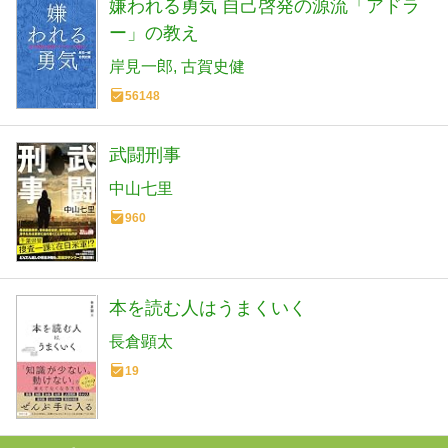
嫌われる勇気 自己啓発の源流「アドラ
ー」の教え
岸見一郎
古賀史健
56148
武闘刑事
中山七里
960
本を読む人はうまくいく
長倉顕太
19