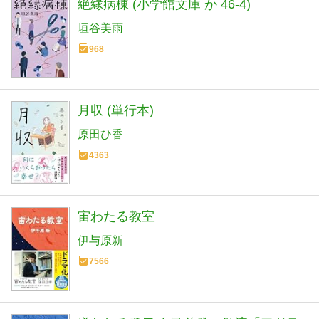
絶縁病棟 (小学館文庫 か 46-4)
垣谷美雨
968
月収 (単行本)
原田ひ香
4363
宙わたる教室
伊与原新
7566