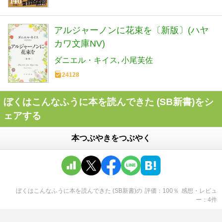
アルジャーノンに花束を〔新版〕(ハヤ
カワ文庫NV)
ダニエル・キイス
小尾芙佐
24128
ぼくはこんなふうに本を読んできた (SB新書)をシ
ェアする
本つぶやきをつぶやく
ぼくはこんなふうに本を読んできた (SB新書)
の
評価
100
％
感想・レビュ
ー
4
件