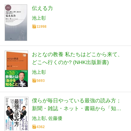
伝える力
池上彰
11998
おとなの教養 私たちはどこから来て、
どこへ行くのか? (NHK出版新書)
池上彰
5693
僕らが毎日やっている最強の読み方；
新聞・雑誌・ネット・書籍から「知識
と教養」を身につける70の極意
池上彰
佐藤優
4362