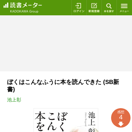
ログイン
新規登録
本を探
ぼくはこんなふうに本を読んできた (SB新
書)
池上彰
感想
4