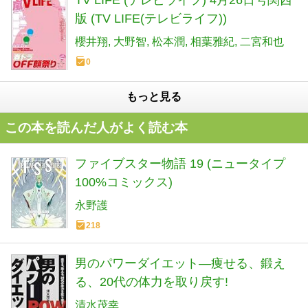
TV LIFE (テレビライフ) 4月26日号関西
版 (TV LIFE(テレビライフ))
櫻井翔
大野智
松本潤
相葉雅紀
二宮和也
0
もっと見る
この本を読んだ人がよく読む本
ファイブスター物語 19 (ニュータイプ
100%コミックス)
永野護
218
男のパワーダイエット―痩せる、鍛え
る、20代の体力を取り戻す!
清水茂幸