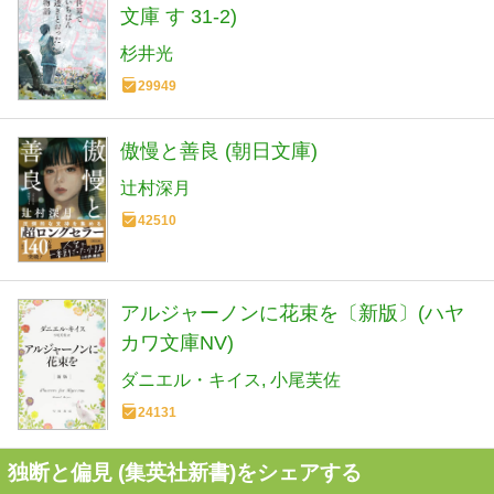
文庫 す 31-2)
杉井光
29949
傲慢と善良 (朝日文庫)
辻村深月
42510
アルジャーノンに花束を〔新版〕(ハヤ
カワ文庫NV)
ダニエル・キイス
小尾芙佐
24131
独断と偏見 (集英社新書)をシェアする