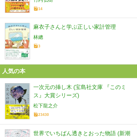
14
麻衣子さんと学ぶ正しい家計管理
林總
3
人気の本
一次元の挿し木 (宝島社文庫 『このミ
ス』大賞シリーズ)
松下龍之介
23430
世界でいちばん透きとおった物語 (新潮