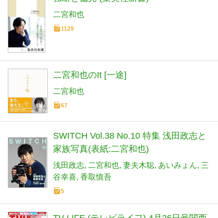
二宮和也
1129
二宮和也のIt [一途]
二宮和也
67
SWITCH Vol.38 No.10 特集 浅田政志と
家族写真(表紙:二宮和也)
浅田政志
二宮和也
妻夫木聡
あいみょん
三
谷幸喜
香取慎吾
5