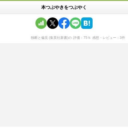
本つぶやきをつぶやく
独断と偏見 (集英社新書)
の
評価
75
％
感想・レビュー
3
件