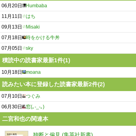
06月20日
Humbaba
11月11日
はち
09月13日
Misaki
07月18日
時をかける牛丼
07月05日
sky
積読中の読書家最新1件(1)
10月18日
moana
読みたい本に登録した読書家最新2件(2)
07月10日
つぐみ
06月30日
窓(｡-_-｡)
二宮和也の関連本
独断と偏見 (集英社新書)