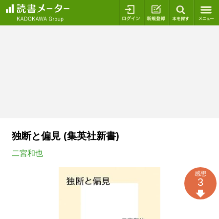
ログイン
新規登録
本を探
独断と偏見 (集英社新書)
二宮和也
感想
3