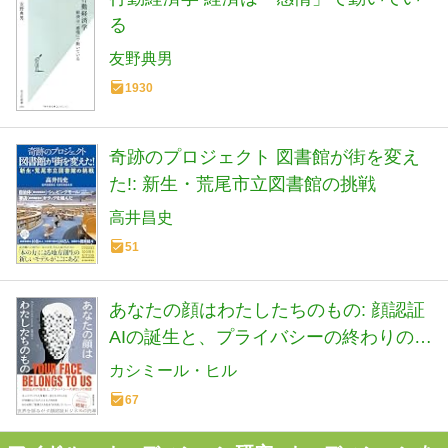
る
友野典男
1930
奇跡のプロジェクト 図書館が街を変え
た!: 新生・荒尾市立図書館の挑戦
高井昌史
51
あなたの顔はわたしたちのもの: 顔認証
AIの誕生と、プライバシーの終わりの物
語
カシミール・ヒル
67