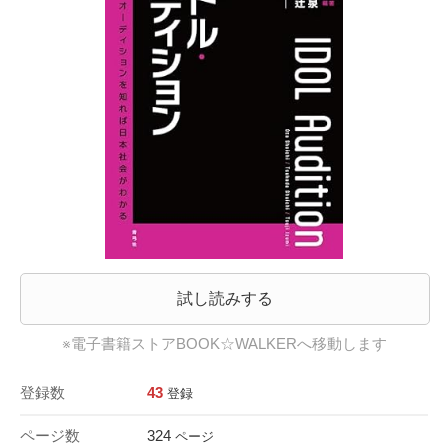
試し読みする
※電子書籍ストアBOOK☆WALKERへ移動します
登録数
43
登録
ページ数
324
ページ