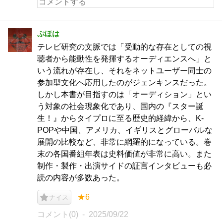
ぷほは
テレビ研究の文脈では「受動的な存在としての視
聴者から能動性を発揮するオーディエンスへ」と
いう流れが存在し、それをネットユーザー同士の
参加型文化へ応用したのがジェンキンスだった。
しかし本書が目指すのは「オーディション」とい
う対象の社会現象化であり、国内の『スター誕
生！』からタイプロに至る歴史的経緯から、K-
POPや中国、アメリカ、イギリスとグローバルな
展開の比較など、非常に網羅的になっている。巻
末の各国番組年表は史料価値が非常に高い。また
制作・製作・出演サイドの証言インタビューも必
読の内容が多数あった。
★6
ナイス
コメント(0)
2025/09/22