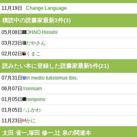
11月19日
Change Language
積読中の読書家最新3件(3)
05月08日
OHNO Hiroshi
03月23日
だやさん
02月02日
くまこ
読みたい本に登録した読書家最新5件(21)
07月31日
in medio tutissimus ibis.
06月07日
onisam
01月05日
nonpono
01月05日
ふかわ
11月23日
かに
太田 省一,塚田 修一,辻 泉の関連本