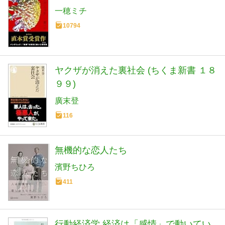
一穂ミチ
10794
ヤクザが消えた裏社会 (ちくま新書 １８
９９)
廣末登
116
無機的な恋人たち
濱野ちひろ
411
行動経済学 経済は「感情」で動いてい