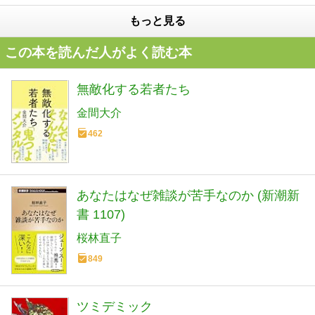
もっと見る
この本を読んだ人がよく読む本
無敵化する若者たち
金間大介
462
あなたはなぜ雑談が苦手なのか (新潮新
書 1107)
桜林直子
849
ツミデミック