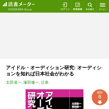
ログイン
新規登録
本を探
アイドル・オーディション研究: オーディシ
ョンを知れば日本社会がわかる
太田省一
,
塚田修一
,
辻泉
感想
6