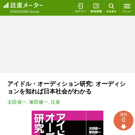
ログイン
新規登録
本を探
アイドル・オーディション研究: オーディシ
ョンを知れば日本社会がわかる
太田省一
,
塚田修一
,
辻泉
感想
0