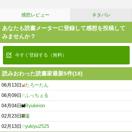
感想レビュー
ネタバレ
あなたも読書メーターに登録して感想を投稿して
みませんか？
今すぐ登録する（無料）
読みおわった読書家最新5件(18)
06月13日
たろーたん
06月09日
ふっちぇる
04月04日
Ryukeion
02月23日
蓮
02月13日
yukiyu2525