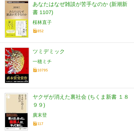
あなたはなぜ雑談が苦手なのか (新潮新
書 1107)
桜林直子
852
ツミデミック
一穂ミチ
10795
ヤクザが消えた裏社会 (ちくま新書 １８
９９)
廣末登
117