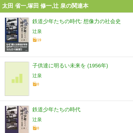
太田 省一,塚田 修一,辻 泉の関連本
鉄道少年たちの時代: 想像力の社会史
辻泉
19
子供達に明るい未来を (1956年)
辻泉
0
鉄道少年たちの時代
辻泉
0