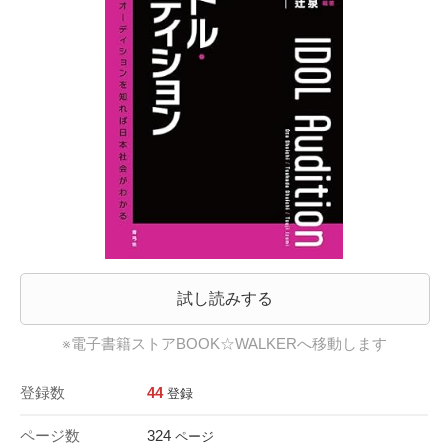
試し読みする
※電子書籍ストアBOOK☆WALKERへ移動します
登録数
44
登録
ページ数
324
ページ