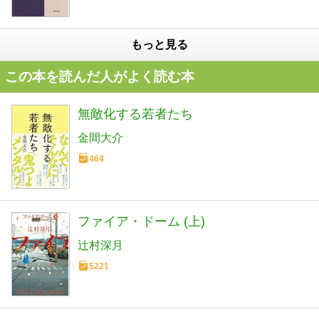
もっと見る
この本を読んだ人がよく読む本
無敵化する若者たち
金間大介
464
ファイア・ドーム (上)
辻村深月
5221