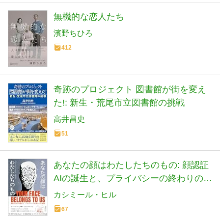
無機的な恋人たち
濱野ちひろ
412
奇跡のプロジェクト 図書館が街を変え
た!: 新生・荒尾市立図書館の挑戦
高井昌史
51
あなたの顔はわたしたちのもの: 顔認証
AIの誕生と、プライバシーの終わりの物
語
カシミール・ヒル
67