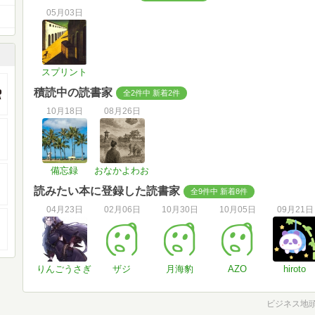
05月03日
スプリント
積読中の読書家
全2件中 新着2件
10月18日
08月26日
備忘録
おなかよわお
読みたい本に登録した読書家
全9件中 新着8件
04月23日
02月06日
10月30日
10月05日
09月21日
りんごうさぎ
ザジ
月海豹
AZO
hiroto
ビジネス地