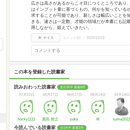
広さは高さがあるからこそ目につくところであり
はインプット量に基づくもの。何かを知っている
求することが可能であり、新しさは幅広いことを
きる。速さは一定数、才能の領域だが本書にも記載
用しながら、鍛えていきたい。
ナイス
コメント(
0
)
2025/10/19
この本を登録した読書家
読みおわった読書家
全21件中 新着8件
07月23日
06月27日
06月27日
06月14日
03月14日
hocky1111
黒田 智之
yuka
M
suma202
今読んでいる読書家
全1件中 新着1件