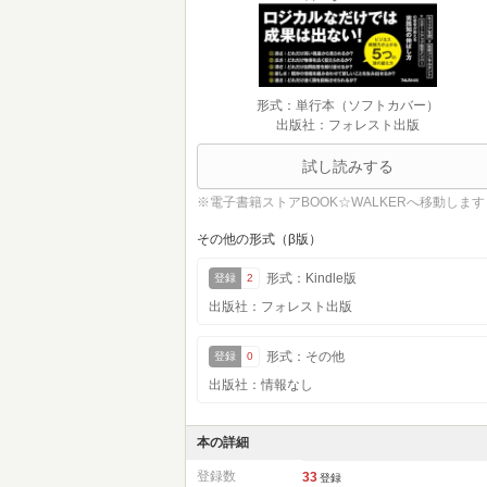
形式：単行本（ソフトカバー）
出版社：フォレスト出版
試し読みする
※電子書籍ストアBOOK☆WALKERへ移動します
その他の形式（β版）
形式：Kindle版
登録
2
出版社：フォレスト出版
形式：その他
登録
0
出版社：情報なし
本の詳細
登録数
33
登録