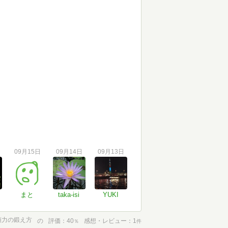
09月15日
09月14日
09月13日
まと
taka-isi
YUKI
頭力の鍛え方
の
評価
40
感想・レビュー
1
％
件