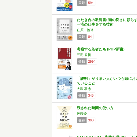
登録
594
たたき台の教科書: 頭の良さに頼ら
一流の仕事をする技術
萩原 雅裕
登録
84
考察する若者たち (PHP新書)
三宅 香帆
登録
2994
「説明」がうまい人がいつも頭にお
ていること
犬塚 壮志
登録
345
残された時間の使い方
佐藤優
登録
303