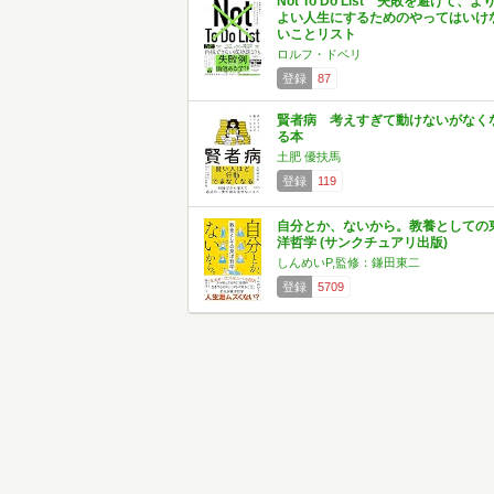
Not To Do List 失敗を避けて、よ
よい人生にするためのやってはいけ
いことリスト
ロルフ・ドベリ
登録
87
賢者病 考えすぎて動けないがなく
る本
土肥 優扶馬
登録
119
自分とか、ないから。教養としての
洋哲学 (サンクチュアリ出版)
しんめいP,監修：鎌田東二
登録
5709