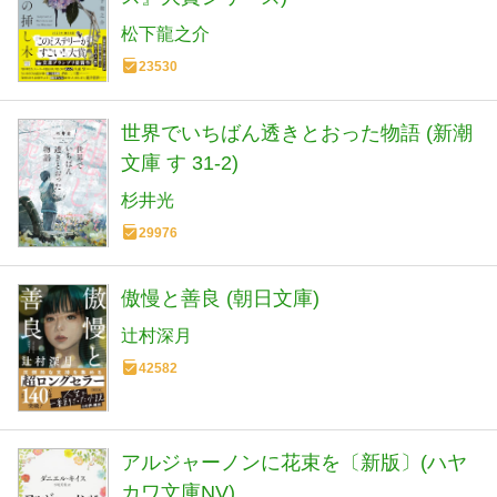
松下龍之介
23530
世界でいちばん透きとおった物語 (新潮
文庫 す 31-2)
杉井光
29976
傲慢と善良 (朝日文庫)
辻村深月
42582
アルジャーノンに花束を〔新版〕(ハヤ
カワ文庫NV)