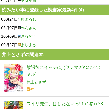
09月21日
木肌木目
読みたい本に登録した読書家最新4件(4)
05月24日
鰹よろし
05月07日
ぺんぎん
10月09日
さるぞう
09月27日
よしまさ
井上とさずの関連本
放課後スイッチ(1) (ヤンマガKCスペシ
ャル)
井上とさず
42
スイリ先生、はしたないっ! 1 (1巻) (YK