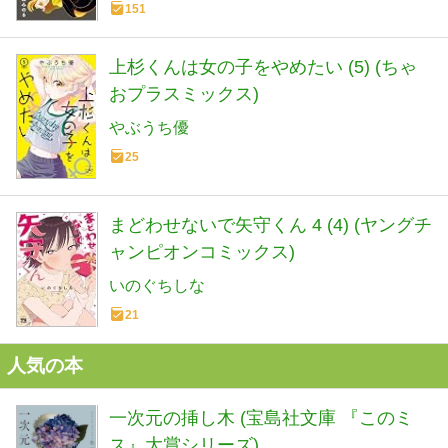
151
上杉くんは女の子をやめたい (5) (ちゃ
おプラスミックス)
やぶうち優
25
まどわせないで矢守くん 4 (4) (ヤングチ
ャンピオンコミックス)
いのぐちしな
21
人気の本
一次元の挿し木 (宝島社文庫 『このミ
ス』大賞シリーズ)