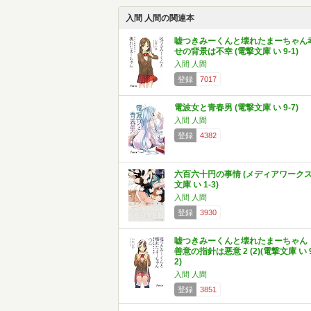
入間 人間の関連本
嘘つきみーくんと壊れたまーちゃん
せの背景は不幸 (電撃文庫 い 9-1)
入間 人間
登録
7017
電波女と青春男 (電撃文庫 い 9-7)
入間 人間
登録
4382
六百六十円の事情 (メディアワーク
文庫 い 1-3)
入間 人間
登録
3930
嘘つきみーくんと壊れたまーちゃん
善意の指針は悪意 2 (2)(電撃文庫 い 9
2)
入間 人間
登録
3851