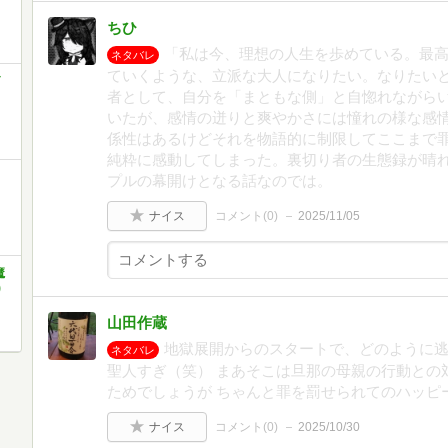
ちひ
「私は今、理想の人生を歩めている。最
ネタバレ
ていくような、立派な大人になりたい。なりたいと、
者として、自分を「まともな側」と自惚れながら
いたが、感情の迸りと爽やかさには憧れの様な感
係性はあるけどそれを物語的に制限してここまで
純粋に感動してしまった。裏切り者の生態録が晴れ
プルの幕開けとなる話なのでは。
ナイス
コメント(
0
)
2025/11/05
魔
)
山田作蔵
地獄展開からのスタートで、どのように
ネタバレ
聖人すぎ（笑） まあそこは旦那の母親の行動との
ためでしょうが ちゃんと罪を罰せられてのハッピ
ナイス
コメント(
0
)
2025/10/30