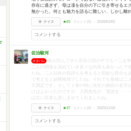
存在に過ぎず、母は凜を自分の下に引き寄せるエ
無かった。何とも魅力を語るに難しい、しかし離
ナイス
★65
コメント(
0
)
2026/01/02
で
佐治駿河
私が読んできた百合小説の中でも一二を
ネタバレ
二人の関係を深めていき甘々な内容も多かったで
たね。二人以外の気持ちを考えると部妙な部分も
で考えると結構複雑でしたね。それでも最後は二
大満足です。そして２巻の時に先生の婚前の名字
けばよかったのですが、入間先生の「電波女・・
は古い読者も楽しませてくれましたね。
文
ナイス
★37
コメント(
0
)
2025/11/18