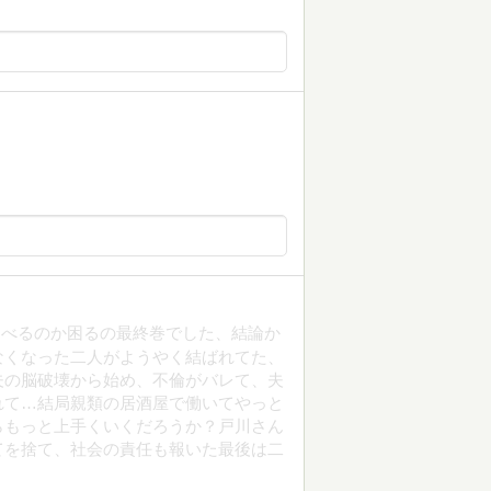
述べるのか困るの最終巻でした、結論か
なくなった二人がようやく結ばれてた、
夫の脳破壊から始め、不倫がバレて、夫
れて…結局親類の居酒屋で働いてやっと
らもっと上手くいくだろうか？戸川さん
てを捨て、社会の責任も報いた最後は二