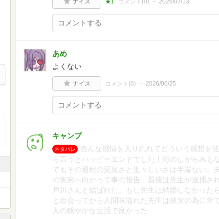
ナイス
★1
コメント(
0
)
2026/07/13
あめ
よくない
ナイス
コメント(
0
)
2026/06/25
キャンプ
色んな感情を入り乱れてどういう感想を
ネタバレ
ら言うとハッピーエンドでした！何のしがらみも
でもその過程の泥臭さと生々しいさは半端ない。
の実家へ向かって事の報告、最後は先生が逮捕さ
戸川さんと結ばれた。もし先生は結婚しなかった
と出会ってから人間味溢れた先生は彼女の為に全
人の穏やかな生活で良かった