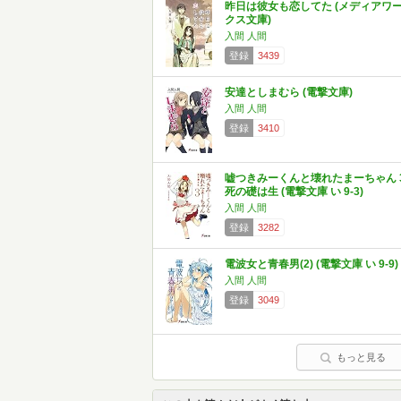
昨日は彼女も恋してた (メディアワ
クス文庫)
入間 人間
登録
3439
安達としまむら (電撃文庫)
入間 人間
登録
3410
嘘つきみーくんと壊れたまーちゃん 
死の礎は生 (電撃文庫 い 9-3)
入間 人間
登録
3282
電波女と青春男(2) (電撃文庫 い 9-9)
入間 人間
登録
3049
もっと見る