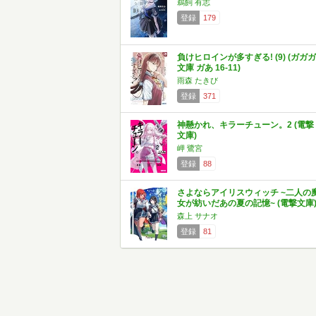
鵜飼 有志
登録
179
負けヒロインが多すぎる! (9) (ガガガ
文庫 ガあ 16-11)
雨森 たきび
登録
371
神懸かれ、キラーチューン。2 (電撃
文庫)
岬 鷺宮
登録
88
さよならアイリスウィッチ ~二人の
女が紡いだあの夏の記憶~ (電撃文庫
森上 サナオ
登録
81