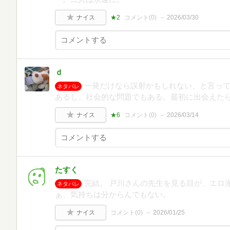
ナイス
★2
コメント(
0
)
2026/03/30
ｄ
一発だけなら誤射かもしれない、と言っ
ネタバレ
あるし、社会的な問題でもある。最初に出会えた
ナイス
★6
コメント(
0
)
2026/03/14
たすく
完結。 戸川さんの先生を見る目が、エロ
ネタバレ
ぁ、気持ちは分からんでもない。
ナイス
コメント(
0
)
2026/01/25