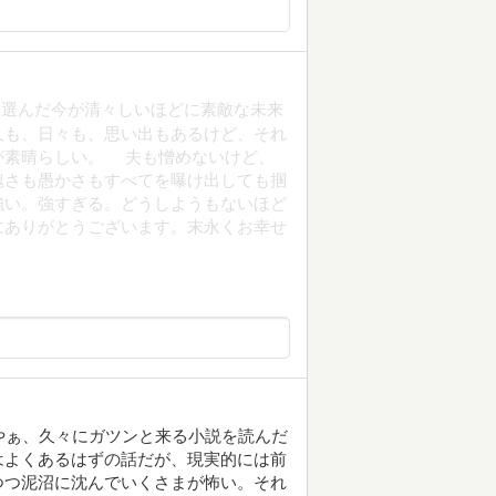
、選んだ今が清々しいほどに素敵な未来
人も、日々も、思い出もあるけど、それ
が素晴らしい。 夫も憎めないけど、
醜さも愚かさもすべてを曝け出しても掴
強い。強すぎる。どうしようもないほど
にありがとうございます。末永くお幸せ
やぁ、久々にガツンと来る小説を読んだ
はよくあるはずの話だが、現実的には前
つつ泥沼に沈んでいくさまが怖い。それ