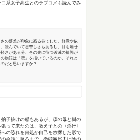
ンコ系女子高生とのラブコメも読んでみ
たさの落差が印象に残る巻でした。好意や依
そ、読んでいて息苦しさもあるし、目を離せ
の軽さがある分、その先に待つ破滅の輪郭が
この物語は「恋」を描いているのか、それと
るのだと思いますか？
。拍子抜けの感もあるが、凜の母と樹の
っ張って来たのは、教え子との〈淫行〉
滅への恐れを何処か自己を放擲した形で
での会話に至るまで、徹頭徹尾夫は陰の