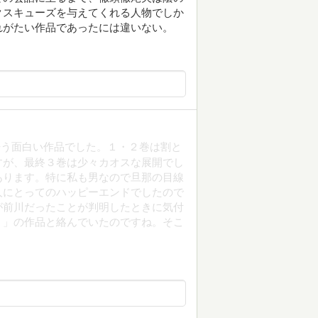
クスキューズを与えてくれる人物でしか
れがたい作品であったには違いない。
争う面白い作品でした。１・２巻は割と
すが、最終３巻は少々カオスな展開でし
あります。特に私も男なので旦那の目線
人にとってのハッピーエンドでしたので
が前川だったことが判明したときに気付
・」の作品と絡んでいたのですね。そこ