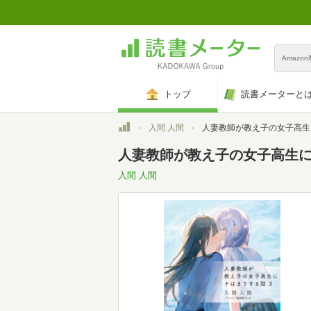
Amazo
トップ
読書メーターと
トップ
入間 人間
人妻教師が教え子の女子高生にドはまりする話3 
人妻教師が教え子の女子高生にド
入間 人間