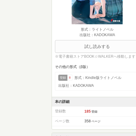
形式：ライトノベル
出版社：KADOKAWA
試し読みする
※電子書籍ストアBOOK☆WALKERへ移動します
その他の形式（β版）
形式：Kindle版ライトノベル
登録
8
出版社：KADOKAWA
本の詳細
登録数
185
登録
ページ数
358
ページ