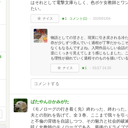
ー
はそれとして電撃文庫らしく、色ボケ女教師とワ
たい。
ナイス
★1
コメント(
1
)
2026/01/04
物語としての甘さと、現実に引き戻される冷
存が少しずつ歪んでいく過程が丁寧だからこ
なくもなるんですよね。入間作品らしい会話
逆にくっきり見えてしまう感じもしました。
3
も理性が崩れていく過程そのものを描いてい
ナイス
★1
01/17 14:20
ばたやん@かみがた
《モノローグの行き着く先》終わった、終わった
夫との別れを告げて。全３巻、ここまで我々を引
と不倫の背徳を自認しつつ、その魅力と社会的破
呟く女教師のモノローグである。最後のドライブ