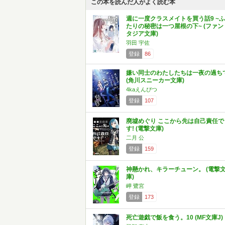
この本を読んだ人がよく読む本
週に一度クラスメイトを買う話9 ~ふ
たりの秘密は一つ屋根の下~ (ファン
タジア文庫)
羽田 宇佐
登録
86
嫌い同士のわたしたちは一夜の過ち
(角川スニーカー文庫)
4kaえんぴつ
登録
107
廃墟めぐり ここから先は自己責任で
す! (電撃文庫)
二月 公
登録
159
神懸かれ、キラーチューン。 (電撃
庫)
岬 鷺宮
登録
173
死亡遊戯で飯を食う。10 (MF文庫J)