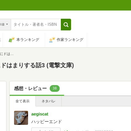
n和書
は
本ランキング
作家ランキング
(電撃文庫)
はまりする話3 (電撃文庫)
感想・レビュー
38
全て表示
ネタバレ
aegiscat
ハッピーエンド