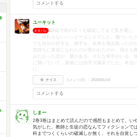
幸
ユーキット
破綻寸前の日々を破綻してまで貫き通し
ネタバレ
で、紛れもないハッピーエンドでした。傷ついた
でも自分の好きを、相手を、未来を掴み取ったの
気持ちに素直になれたのが救われたのか。弱さも
みたかった恋が、愛がある。そんな相手がいる。
に輝いていて、最後には拍手大喝采でした。本当
に。
ス
ナイス
コメント(
0
)
2026/01/14
-
しまー
2巻3巻はまとめて読んだので感想もまとめて。い
気がした。教師と生徒の恋なんてフィクションで
科までつくくらいの破滅しか無く、それを自覚し