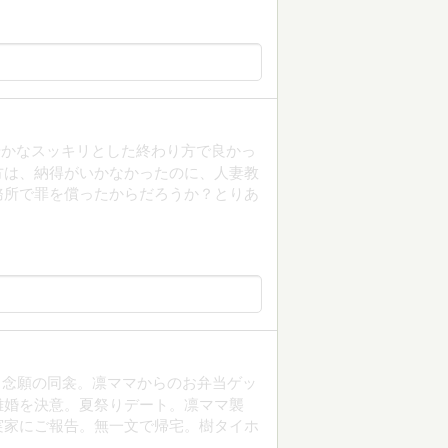
やかなスッキリとした終わり方で良かっ
方は、納得がいかなかったのに、人妻教
務所で罪を償ったからだろうか？とりあ
。念願の同衾。凛ママからのお弁当ゲッ
離婚を決意。夏祭りデート。凛ママ襲
実家にご報告。無一文で帰宅。樹タイホ