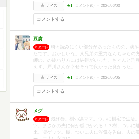
ナイス
★1
コメント(
0
)
2026/06/03
豆腐
時々読みにくい部分があったものの、爽
ネタバレ
たです。おかしいな。某兄弟の重力なんちゃらの
師のこの終わり方には納得がいった。ちゃんと刑
えず、戸川さんが幸せそうで良かった良かった。
ナイス
★1
コメント(
0
)
2026/05/05
メグ
最終巻。樹vs凛ママ。ついに樹宅で生活
ネタバレ
ツ。まさかの夫に何か感づかれる！？樹、ついに
来。凛ゲッツ。樹、ついに夫に浮気を告白。夫の
ー。二人は永遠に。