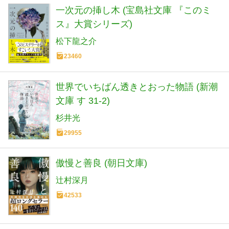
一次元の挿し木 (宝島社文庫 『このミ
ス』大賞シリーズ)
松下龍之介
23460
世界でいちばん透きとおった物語 (新潮
文庫 す 31-2)
杉井光
29955
傲慢と善良 (朝日文庫)
辻村深月
42533