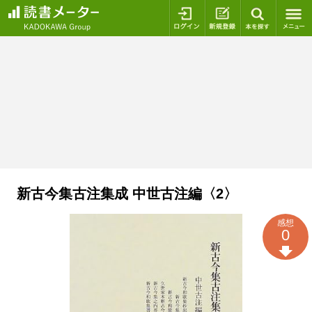
ログイン
新規登録
本を探
新古今集古注集成 中世古注編〈2〉
感想
0