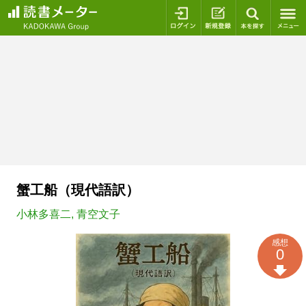
ログイン
新規登録
本を探
蟹工船（現代語訳）
小林多喜二
,
青空文子
感想
0