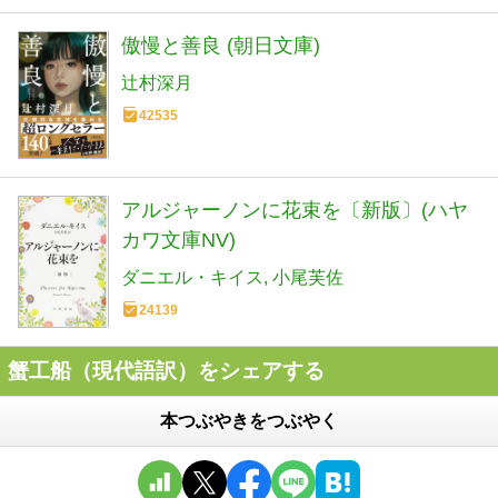
傲慢と善良 (朝日文庫)
辻村深月
42535
アルジャーノンに花束を〔新版〕(ハヤ
カワ文庫NV)
ダニエル・キイス
小尾芙佐
24139
蟹工船（現代語訳）をシェアする
本つぶやきをつぶやく