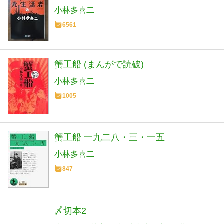
小林多喜二
6561
蟹工船 (まんがで読破)
小林多喜二
1005
蟹工船 一九二八・三・一五
小林多喜二
847
〆切本2