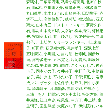
森鷗外
二葉亭四迷
武者小路実篤
北原白秋
石川啄木
芥川龍之介
横溝正史
小林多喜二
丸山眞男
水木しげる
山崎豊子
田辺聖子
赤
塚不二夫
高橋留美子
穂村弘
福沢諭吉
源氏
鶏太
山本有三
ドストエフスキー
夢野久作
石川淳
山本周五郎
太宰治
松本清張
梅棹忠
夫
安岡章太郎
井上ひさし
宮尾登美子
向田
邦子
川上弘美
リリーフランキー
川上未映
子
町田康
萩原朔太郎
滝井孝作
深沢七郎
五味康祐
小川国夫
吉村昭
校條剛
團伊玖
磨
河野多惠子
五木寛之
片岡義男
堀辰雄
椎名誠
平出隆
村山由佳
さくらももこ
神近
市子
岡本かの子
今井邦子
宇野千代
中條百
合子
美川きよ
平林たい子
子母澤寛
川端康
成
バルザック
辻佐保子
辻邦生
田中小実
昌
澁澤龍子
澁澤龍彥
赤川次郎
中島らも
三浦しをん
野間宏
木下杢太郎
笹沢左保
筒
井康隆
江口寿史
松尾豊
冲方丁
井上靖
室
生朝子
室生犀星
大庭みな子
伊集院静
ハル