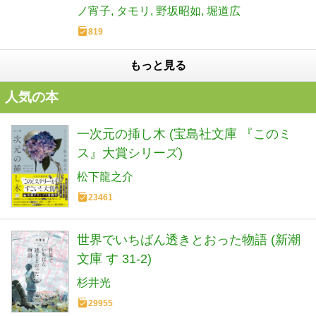
ノ宵子
タモリ
野坂昭如
堀道広
819
もっと見る
人気の本
一次元の挿し木 (宝島社文庫 『このミ
ス』大賞シリーズ)
松下龍之介
23461
世界でいちばん透きとおった物語 (新潮
文庫 す 31-2)
杉井光
29955