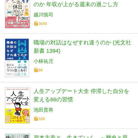
のか 年収が上がる週末の過ごし方
越川慎司
3045
職場の対話はなぜすれ違うのか (光文社
新書 1394)
小林祐児
86
人生アップデート大全 停滞した自分を
変える66の習慣
池田貴将
320
資本主義と、生きていく。～歴史と思