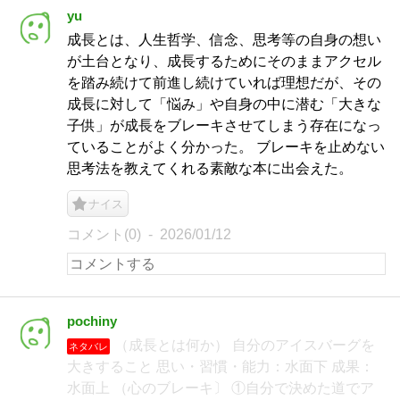
yu
成長とは、人生哲学、信念、思考等の自身の想い
が土台となり、成長するためにそのままアクセル
を踏み続けて前進し続けていれば理想だが、その
成長に対して「悩み」や自身の中に潜む「大きな
子供」が成長をブレーキさせてしまう存在になっ
ていることがよく分かった。 ブレーキを止めない
思考法を教えてくれる素敵な本に出会えた。
ナイス
コメント(0)
2026/01/12
pochiny
（成長とは何か） 自分のアイスバーグを
ネタバレ
大きすること 思い・習慣・能力：水面下 成果：
水面上 （心のブレーキ〕 ①自分で決めた道でア