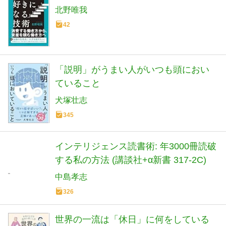
北野唯我
42
「説明」がうまい人がいつも頭におい
ていること
犬塚壮志
345
インテリジェンス読書術: 年3000冊読破
する私の方法 (講談社+α新書 317-2C)
中島孝志
326
世界の一流は「休日」に何をしている