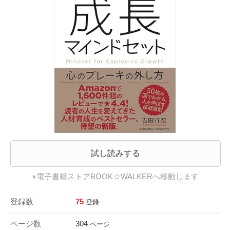
試し読みする
※電子書籍ストアBOOK☆WALKERへ移動します
登録数
75
登録
ページ数
304
ページ