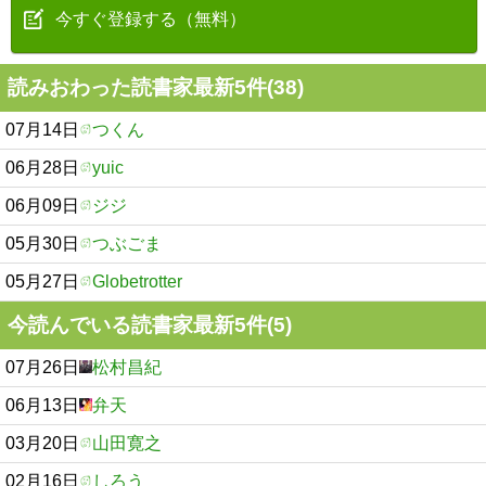
今すぐ登録する（無料）
読みおわった読書家最新5件(38)
07月14日
つくん
06月28日
yuic
06月09日
ジジ
05月30日
つぶごま
05月27日
Globetrotter
今読んでいる読書家最新5件(5)
07月26日
松村昌紀
06月13日
弁天
03月20日
山田寛之
02月16日
しろう