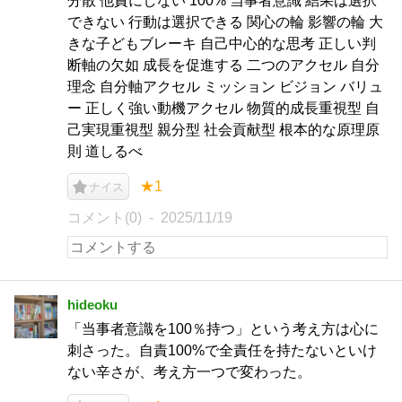
分散 他責にしない 100% 当事者意識 結果は選択
できない 行動は選択できる 関心の輪 影響の輪 大
きな子どもブレーキ 自己中心的な思考 正しい判
断軸の欠如 成長を促進する 二つのアクセル 自分
理念 自分軸アクセル ミッション ビジョン バリュ
ー 正しく強い動機アクセル 物質的成長重視型 自
己実現重視型 親分型 社会貢献型 根本的な原理原
則 道しるべ
★1
ナイス
コメント(0)
2025/11/19
hideoku
「当事者意識を100％持つ」という考え方は心に
刺さった。自責100%で全責任を持たないといけ
ない辛さが、考え方一つで変わった。