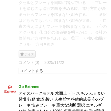
クセルとブレーキを同時に踏んでいる ・ブレー
キを踏むのは進行方向を決める時。進行方向が決
まったらブレーキを踏まない覚悟する。 ・選択
はどちらでもいい。踏まない覚悟が大事。 ・自
責の考えによりブレーキを踏まなくなる。 （心の
アクセル） ①自分の価値観を明らかにし、会社の
価値観と方向性を合わせる。 ②正しく強い動機ア
クセル 方向✕強さ
ナイス
コメント(0)
2025/11/22
Go Extreme
アイスバーグモデル 水面上・下 スキル ふるまい
習慣 行動 意識 想い 人生哲学 持続的成長 心のブ
レーキ 悩みブレーキ 重大な決断 選択 エネルギー