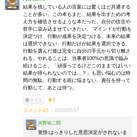
結果を残している人の言葉には驚くほど共通する
ことが多い。この本もまた、結果を出すための考
え方を確信させるような本だった。自分の信念や
哲学に染み込ませていきたい。 マインドが行動を
決定づけ、行動が成果を決定つける。未来の結果
は選択できない、行動だけが結果を選択できる。
行動を選んだ後は完全に自分の手元から切り離さ
れる。やれることは、当事者100%の意識で臨み
続けること。「頑張ってるけどこのままではいい
結果が得られないのでは…？」も思い悩むのは時
間の無駄。行動する前に悩まない、責任を持って
行動して、あとは待つ。
★1
ナイス
コメント(2)
2026/05/17
河野祐二郎
覚悟:はっきりした意思決定がされないま