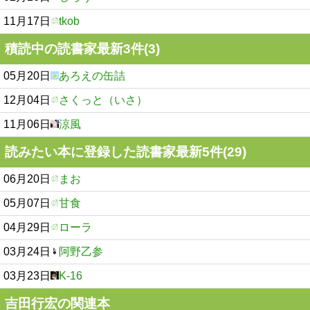
11月17日
tkob
積読中の読書家最新3件(3)
05月20日
あろえの缶詰
12月04日
さくっと（いさ）
11月06日
涼風
読みたい本に登録した読書家最新5件(29)
06月20日
まお
05月07日
甘食
04月29日
ローラ
03月24日
阿野乙参
03月23日
K-16
吉田行宏の関連本