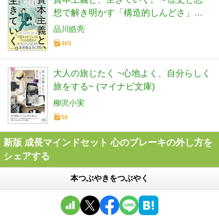
想で解き明かす「構造的しんどさ」の
正体
品川皓亮
405
大人の旅じたく ~心地よく、自分らしく
旅をする~ (マイナビ文庫)
柳沢小実
56
新版 成長マインドセット 心のブレーキの外し方を
シェアする
本つぶやきをつぶやく