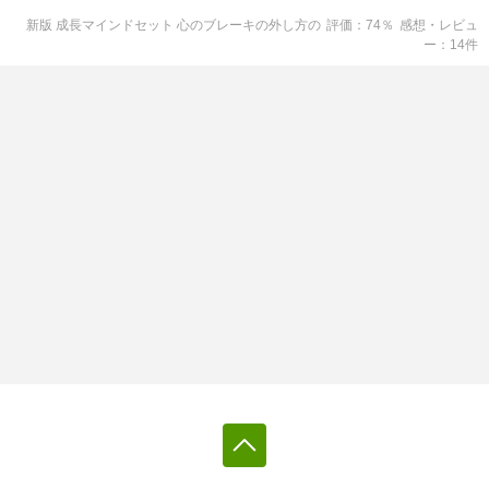
新版 成長マインドセット 心のブレーキの外し方
の
評価
74
％
感想・レビュ
ー
14
件