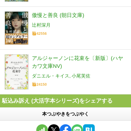
傲慢と善良 (朝日文庫)
辻村深月
42556
アルジャーノンに花束を〔新版〕(ハヤ
カワ文庫NV)
ダニエル・キイス
小尾芙佐
24150
駈込み訴え (大活字本シリーズ)をシェアする
本つぶやきをつぶやく