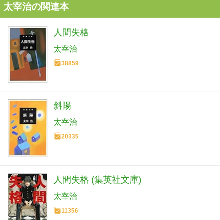
太宰治の関連本
人間失格
太宰治
38859
斜陽
太宰治
20335
人間失格 (集英社文庫)
太宰治
11356