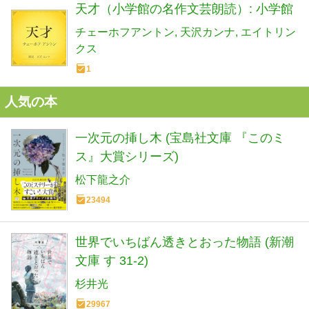
天才（小学館の名作文芸朗読）: 小学館
チェーホフアントン
天沢カンナ
エイトリン
クス
1
人気の本
一次元の挿し木 (宝島社文庫 『このミ
ス』大賞シリーズ)
松下龍之介
23494
世界でいちばん透きとおった物語 (新潮
文庫 す 31-2)
杉井光
29967