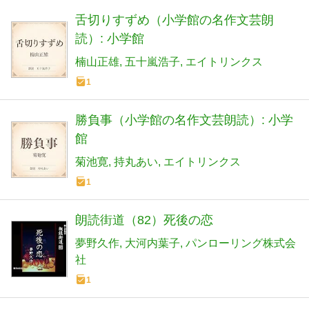
舌切りすずめ（小学館の名作文芸朗
読）: 小学館
楠山正雄
五十嵐浩子
エイトリンクス
1
勝負事（小学館の名作文芸朗読）: 小学
館
菊池寛
持丸あい
エイトリンクス
1
朗読街道（82）死後の恋
夢野久作
大河内葉子
パンローリング株式会
社
1