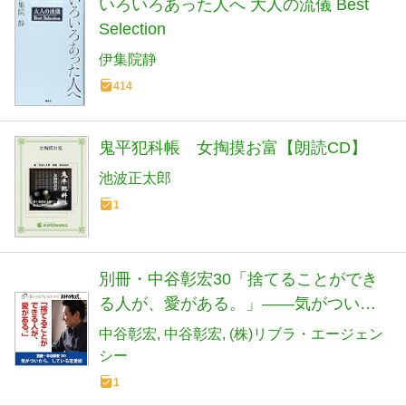
いろいろあった人へ 大人の流儀 Best
Selection
伊集院静
414
鬼平犯科帳 女掏摸お富【朗読CD】
池波正太郎
1
別冊・中谷彰宏30「捨てることができ
る人が、愛がある。」――気がついた
ら、している恋愛術
中谷彰宏
中谷彰宏
(株)リブラ・エージェン
シー
1