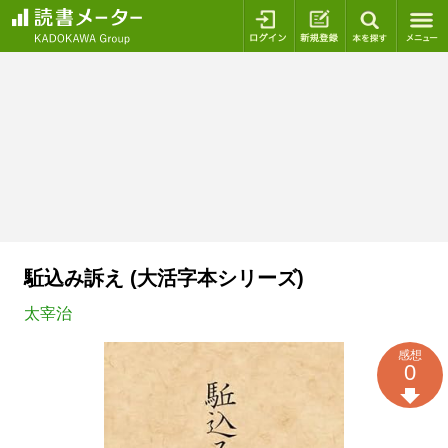
ログイン
新規登録
本を探
駈込み訴え (大活字本シリーズ)
太宰治
感想
0