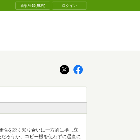
新規登録(無料)
ログイン
の利便性を説く知り合いに一方的に捲し立
ただろうか、コピー機を使わずに愚直に