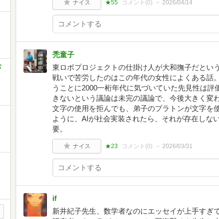
ナイス
★55
コメント(
0
)
2026/04/14
禿童子
東ロボプロジェクトの仕掛け人が大和撫子だとい
パ
戦いで苦労したのはこの年代の女性によくある話。
うことに2000一桁年代に気づいていた先見性は評
きないという議論は未完の議論で、今後大きく変
文字の使用を拒んでも、弟子のプラトンが文字を
ように、AIが社会実装されたら、それが存在しな
要。
ナイス
★23
コメント(
0
)
2026/03/31
if
新井紀子先生、数学者なのにエッセイが上手すぎ