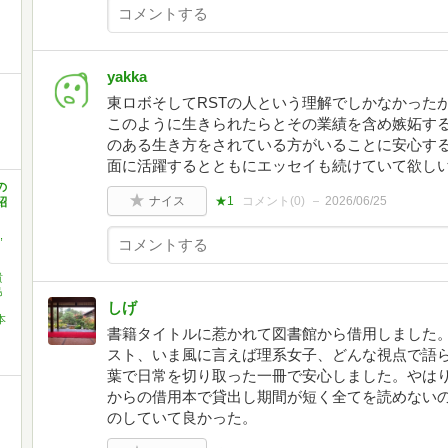
yakka
東ロボそしてRSTの人という理解でしかなかった
このように生きられたらとその業績を含め嫉妬す
のある生き方をされている方がいることに安心す
面に活躍するとともにエッセイも続けていて欲し
の
ナイス
★1
コメント(
0
)
2026/06/25
紹
,
貴
島
しげ
本
書籍タイトルに惹かれて図書館から借用しました。
スト、いま風に言えば理系女子、どんな視点で語
葉で日常を切り取った一冊で安心しました。やは
う
からの借用本で貸出し期間が短く全てを読めない
のしていて良かった。