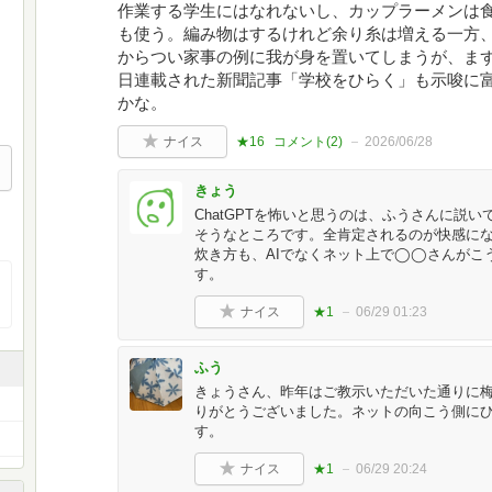
作業する学生にはなれないし、カップラーメンは
も使う。編み物はするけれど余り糸は増える一方
からつい家事の例に我が身を置いてしまうが、ま
日連載された新聞記事「学校をひらく」も示唆に
かな。
ナイス
★16
コメント(
2
)
2026/06/28
きょう
ChatGPTを怖いと思うのは、ふうさんに説
そうなところです。全肯定されるのが快感に
炊き方も、AIでなくネット上で◯◯さんがこ
す。
ナイス
★1
06/29 01:23
ふう
きょうさん、昨年はご教示いただいた通りに
りがとうございました。ネットの向こう側に
す。
ナイス
★1
06/29 20:24