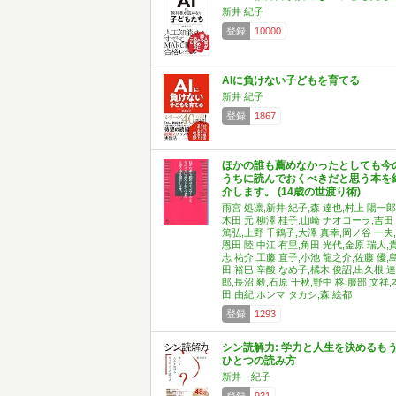
新井 紀子
登録
10000
AIに負けない子どもを育てる
新井 紀子
登録
1867
ほかの誰も薦めなかったとしても今
うちに読んでおくべきだと思う本を
介します。 (14歳の世渡り術)
雨宮 処凛,新井 紀子,森 達也,村上 陽一郎
木田 元,柳澤 桂子,山崎 ナオコーラ,吉田
篤弘,上野 千鶴子,大澤 真幸,岡ノ谷 一夫,
恩田 陸,中江 有里,角田 光代,金原 瑞人,
志 祐介,工藤 直子,小池 龍之介,佐藤 優,
田 裕巳,辛酸 なめ子,橘木 俊詔,出久根 達
郎,長沼 毅,石原 千秋,野中 柊,服部 文祥,
田 由紀,ホンマ タカシ,森 絵都
登録
1293
シン読解力: 学力と人生を決めるも
ひとつの読み方
新井 紀子