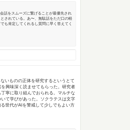
り」。会話をスムーズに繋げることが最優先され
しとされている。あ〜、無駄話をただ口の軽
何でも肯定してくれるし質問に早く答えてく
つもないものの正体を研究するというとて
索を興味深く読ませてもらった。研究者
も丁寧に取り組んでおられる。マルチな
ついて学びがあった。ソクラテスは文字
知る世代がAIを警戒して少しでもよい方