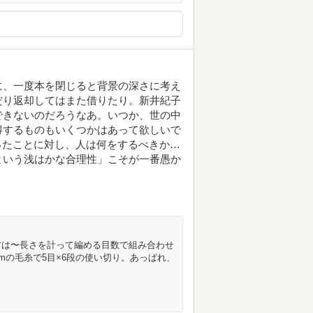
に、一度本を閉じると背景の深さに考え
だり返却してはまた借りたり。新井紀子
できないのだろうなあ。いつか、世の中
得するものもいくつかはあって欲しいで
ったことに対し、人は何をするべきか…
という浅はかな合理性」こそが一番愚か
方は〜長さを計って編める目数で組み合わせ
mの毛糸で5目×6段の使い切り。あっぱれ、