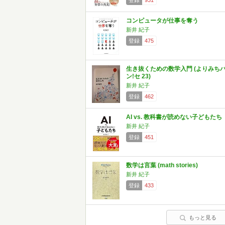
登録
931
コンピュータが仕事を奪う
新井 紀子
登録
475
生き抜くための数学入門 (よりみち
ン!セ 23)
新井 紀子
登録
462
AI vs. 教科書が読めない子どもたち
新井 紀子
登録
451
数学は言葉 (math stories)
新井 紀子
登録
433
もっと見る