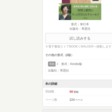
形式：単行本
出版社：草思社
試し読みする
※電子書籍ストアBOOK☆WALKERへ移動します
その他の形式（β版）
形式：Kindle版
登録
2
出版社：草思社
本の詳細
登録数
98
登録
ページ数
224
ページ