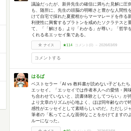
議論だったが、新井先生の確信に満ちた見解に圧
も、随所に、先生の頭脳の明晰さと豊かな人間性
けて自宅で採れた夏蜜柑からマーマレードを作る
利便性に興奮するプラトンを戒めたソクラテスと
て、「「解ける」より「わかる」が尊い」「哲学
くれる名エッセイ集である。
ナイス
★114
コメント(
0
)
2026/03/09
はるぱ
ベストセラー「AI vs 教科書が読めない子ども
エッセイ。「エッセイでは作者本人への愛情・興
ち合わせていないと、読書体験としてつらい」が
より文章のリズムが心地よく、ほぼ同年齢なので
感性がエッセイとして素晴らしいのだ。ただしジ
筆者の「私ってこんな面倒なことをかけてますの
ルーになった。