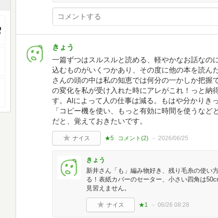
きょう
一篇ずつはスルスルと読める、軽やかなお話なの
込むものがいくつかあり、その度に他の本を読ん
さんの頭の中は私の知恵では何分の一かしか把握
の変化を私が受け入れた時にアレがこれ！っと納
す。AIによって人の仕事は減る。もはや分かりき
「コピー機を使い、もっと有効に時間を使うなど
だと、覚えておきたいです。
ナイス
★5
コメント(
2
)
2026/06/25
きょう
新井さん「も」編み物好き、残り毛糸の使い
る！表紙カバーのセーター、小さい四角は50c
見習えません。
ナイス
★1
06/26 08:28