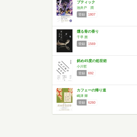
ブティック
池井戸 潤
登録
1807
燻る骨の香り
千早 茜
登録
1569
斜め45度の処世術
小川哲
登録
692
カフェーの帰り道
嶋津 輝
登録
6260