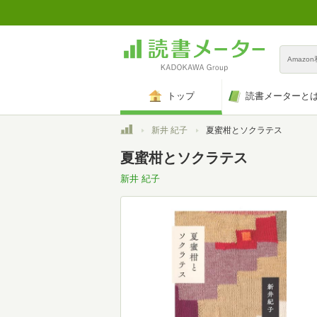
Amazo
トップ
読書メーターと
トップ
新井 紀子
夏蜜柑とソクラテス
夏蜜柑とソクラテス
新井 紀子