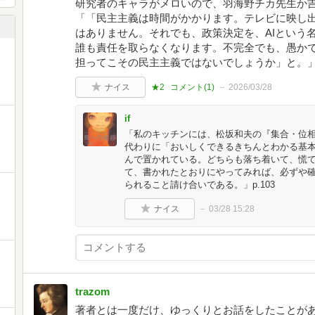
研究者のキャラがメロいので、羽海野チカ先生か
「「民主主義は時間がかかります。テレビに映し
はありません。それでも、政策決定を、AIという
誰も責任を取らなくなります。不完全でも、愚か
と
担ってこその民主主義ではないでしょうか」と。」p.
ナイス
★2
コメント(
1
)
2026/03/28
if
「私のキッチンには、松坂和夫の『集合・位
代わりに「おいしくできるきちんとわかる基本
んで置かれている。どちらも落ち着いて、慌
て、書かれたとおりにやってみれば、必ずや
られること請け合いである。」p.103
ナイス
03/28 15:28
trazom
著者とは一度だけ、ゆっくりとお話をしたことが