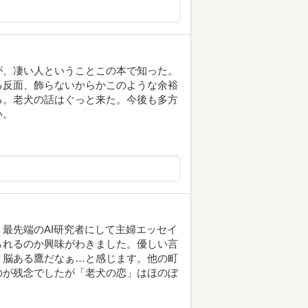
が、凄い人ということこの本で知った。
る反面、飾らないからかこのような余裕
る。老犬の話はぐっと来た。今後も多方
い。
最先端のAI研究者にして主婦エッセイ
られるのか興味がわきました。優しい言
り脳ある鷹だなぁ…と感じます。他の町
のが残念でしたが「老犬の恋」はほのぼ