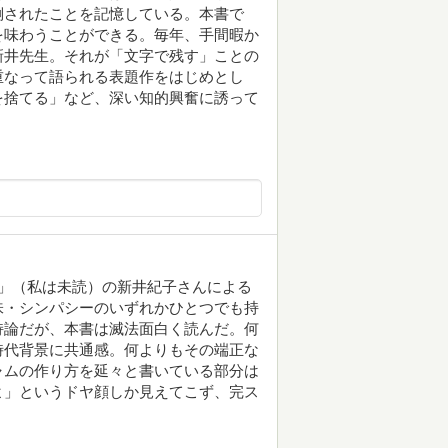
倒されたことを記憶している。本書で
を味わうことができる。毎年、手間暇か
新井先生。それが「文字で残す」ことの
重なって語られる表題作をはじめとし
を捨てる」など、深い知的興奮に誘って
たち」（私は未読）の新井紀子さんによる
味・シンパシーのいずれかひとつでも持
持論だが、本書は滅法面白く読んだ。何
時代背景に共通感。何よりもその端正な
ャムの作り方を延々と書いている部分は
よ」というドヤ顔しか見えてこず、完ス