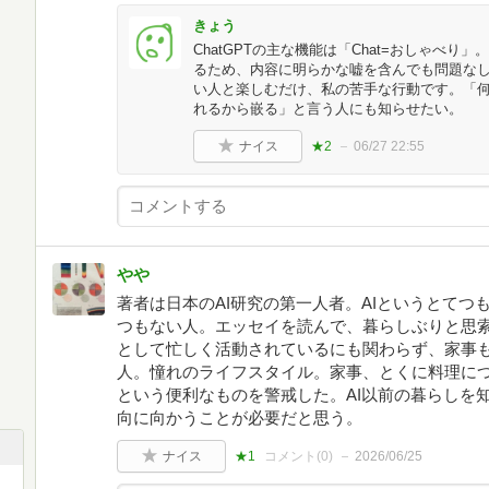
きょう
ChatGPTの主な機能は「Chat=おしゃべ
るため、内容に明らかな嘘を含んでも問題な
い人と楽しむだけ、私の苦手な行動です。「
れるから嵌る」と言う人にも知らせたい。
ナイス
★2
06/27 22:55
やや
著者は日本のAI研究の第一人者。AIというとて
つもない人。エッセイを読んで、暮らしぶりと思
として忙しく活動されているにも関わらず、家事
人。憧れのライフスタイル。家事、とくに料理に
という便利なものを警戒した。AI以前の暮らしを
向に向かうことが必要だと思う。
ナイス
★1
コメント(
0
)
2026/06/25