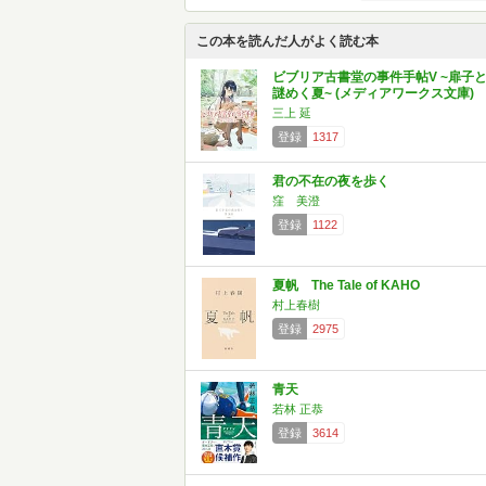
この本を読んだ人がよく読む本
ビブリア古書堂の事件手帖V ~扉子
謎めく夏~ (メディアワークス文庫)
三上 延
登録
1317
君の不在の夜を歩く
窪 美澄
登録
1122
夏帆 The Tale of KAHO
村上春樹
登録
2975
青天
若林 正恭
登録
3614