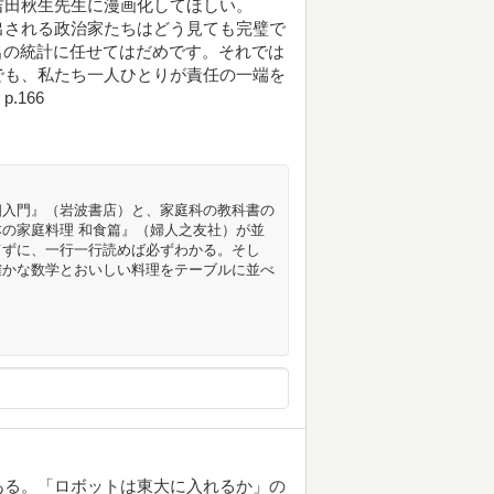
吉田秋生先生に漫画化してほしい。
出される政治家たちはどう見ても完璧で
名の統計に任せてはだめです。それでは
でも、私たち一人ひとりが責任の一端を
166
相入門』（岩波書店）と、家庭科の教科書の
の家庭料理 和食篇』（婦人之友社）が並
てずに、一行一行読めば必ずわかる。そし
確かな数学とおいしい料理をテーブルに並べ
ある。「ロボットは東大に入れるか」の