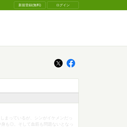
新規登録(無料)
ログイン
てしまっているが、シンがイケメンだっ
中身も◎。そして血筋も問題ないとなっ