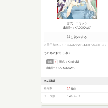
形式：コミック
出版社：KADOKAWA
試し読みする
※電子書籍ストアBOOK☆WALKERへ移動します
その他の形式（β版）
形式：Kindle版
登録
2
出版社：KADOKAWA
本の詳細
登録数
14
登録
ページ数
178
ページ