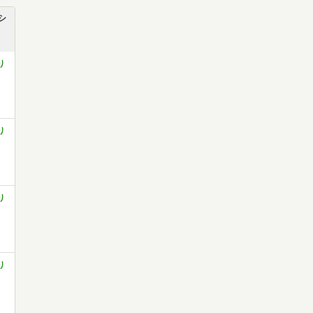
シ
り
り
り
り