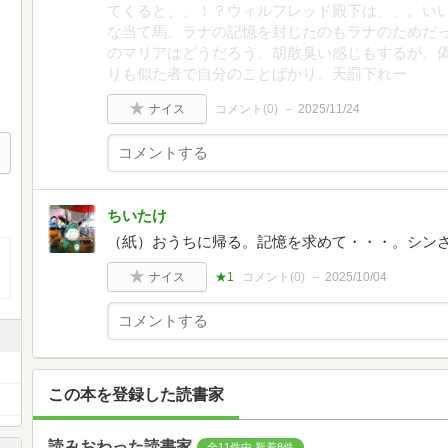
てくると、、！？ウィルフレッド殿下は、、。い
な当て馬。ラナの記憶を封じたのもラナのためだ
のマリアはどうだろう。胡散臭い感じもするが。
りも似た者で自分のことばかり。天罰下れー
ナイス
コメント(
0
)
2025/11/24
ちいたけ
（紙）おうちに帰る。記憶を求めて・・・。シンさんや
ナイス
★1
コメント(
0
)
2025/10/04
この本を登録した読書家
読みおわった読書家
全11件中 新着8件