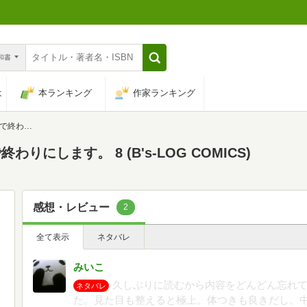
n和書
は
本ランキング
作家ランキング
 COMICS)
にします。 8 (B's-LOG COMICS)
感想・レビュー
2
全て表示
ネタバレ
みいこ
久しぶりに読むから内容をどんどん忘れ
ネタバレ
た。見た目も整えると極上。体つきも良きだし。