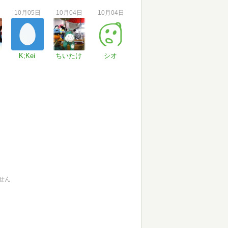
10月05日
10月04日
10月04日
K;Kei
ちいたけ
シオ
せん