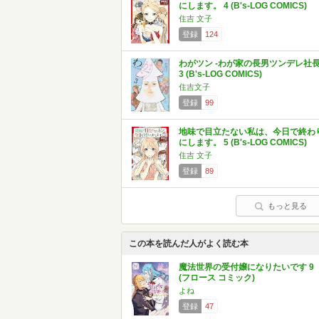
にします。 4 (B's-LOG COMICS)
住吉 文子
登録
124
わがツン -わが家の長男ツンデレ社長
3 (B's-LOG COMICS)
住吉文子
登録
99
地味で目立たない私は、今日で終わ
にします。 5 (B's-LOG COMICS)
住吉 文子
登録
89
もっと見る
この本を読んだ人がよく読む本
魔法世界の受付嬢になりたいです 9
(フロース コミック)
よね
登録
47