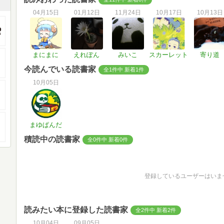
04月15日
01月12日
11月24日
10月17日
10月13日
まにまに
えれぽん
みいこ
スカーレット
寄り道
今読んでいる読書家
全1件中 新着1件
10月05日
まゆぱんだ
積読中の読書家
全0件中 新着0件
登録しているユーザーはいま
読みたい本に登録した読書家
全2件中 新着2件
10月04日
09月05日