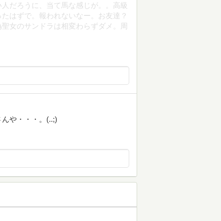
い人だろうに、当て馬な感じが。。高級
ったはずで。報われないなー。お友達？
偽聖女のサンドラは相変わらずダメ。周
・・・。(..;)