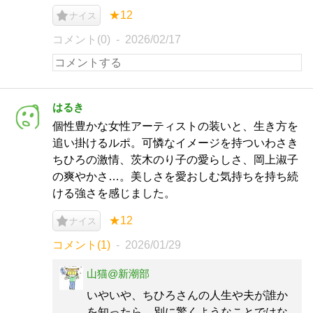
★12
ナイス
コメント(0)
2026/02/17
はるき
個性豊かな女性アーティストの装いと、生き方を
追い掛けるルポ。可憐なイメージを持ついわさき
ちひろの激情、茨木のり子の愛らしさ、岡上淑子
の爽やかさ…。美しさを愛おしむ気持ちを持ち続
ける強さを感じました。
★12
ナイス
コメント(1)
2026/01/29
山猫@新潮部
いやいや、ちひろさんの人生や夫が誰か
を知ったら、別に驚くようなことではな