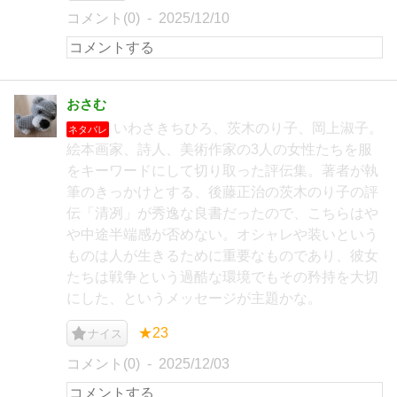
コメント(0)
2025/12/10
おさむ
いわさきちひろ、茨木のり子、岡上淑子。
ネタバレ
絵本画家、詩人、美術作家の3人の女性たちを服
をキーワードにして切り取った評伝集。著者が執
筆のきっかけとする、後藤正治の茨木のり子の評
伝「清冽」が秀逸な良書だったので、こちらはや
や中途半端感が否めない。オシャレや装いという
ものは人が生きるために重要なものであり、彼女
たちは戦争という過酷な環境でもその矜持を大切
にした、というメッセージが主題かな。
★23
ナイス
コメント(0)
2025/12/03