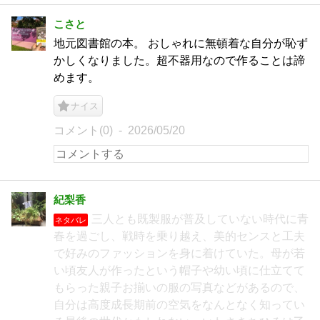
こさと
地元図書館の本。 おしゃれに無頓着な自分が恥ず
かしくなりました。超不器用なので作ることは諦
めます。
ナイス
コメント(0)
2026/05/20
紀梨香
三人とも既製服が普及していない時代に青
ネタバレ
春を過ごし、戦時を乗り越え、美的センスと工夫
で好みのファッションを身に着けていた。母が若
い頃友人が作ったという帽子や幼い頃に仕立てて
もらった親子お揃いの服の写真などがあるので、
自分は高度成長期前の空気をなんとなく知ってい