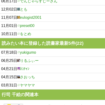
06月17日
でんじゃらすじーさん
12月02日
とも
11月07日
eulogist2001
11月01日
preset00
10月11日
をとめ
読みたい本に登録した読書家最新5件(22)
07月18日
yukigumo
06月25日
りるふぃー
04月21日
ﾈｺﾁｬﾝ
04月15日
さおっち
03月31日
ヤマヤマ
行司 千絵の関連本