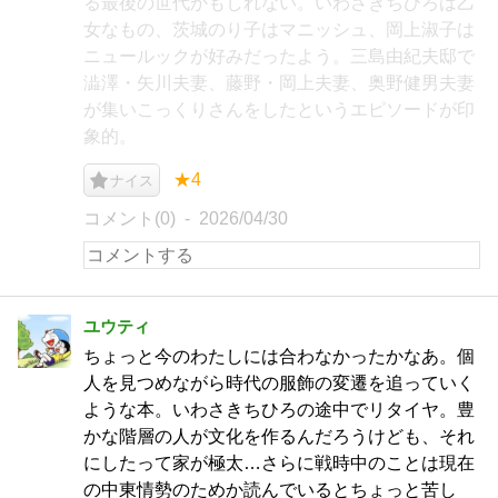
る最後の世代かもしれない。いわさきちひろは乙
女なもの、茨城のり子はマニッシュ、岡上淑子は
ニュールックが好みだったよう。三島由紀夫邸で
澁澤・矢川夫妻、藤野・岡上夫妻、奥野健男夫妻
が集いこっくりさんをしたというエピソードが印
象的。
★4
ナイス
コメント(0)
2026/04/30
ユウティ
ちょっと今のわたしには合わなかったかなあ。個
人を見つめながら時代の服飾の変遷を追っていく
ような本。いわさきちひろの途中でリタイヤ。豊
かな階層の人が文化を作るんだろうけども、それ
にしたって家が極太…さらに戦時中のことは現在
の中東情勢のためか読んでいるとちょっと苦し