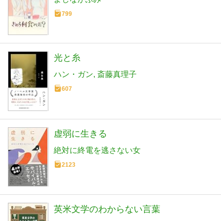
799
光と糸
ハン・ガン
斎藤真理子
607
虚弱に生きる
絶対に終電を逃さない女
2123
英米文学のわからない言葉