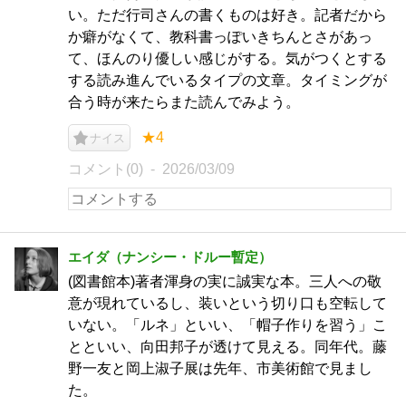
い。ただ行司さんの書くものは好き。記者だから
か癖がなくて、教科書っぽいきちんとさがあっ
て、ほんのり優しい感じがする。気がつくとする
する読み進んでいるタイプの文章。タイミングが
合う時が来たらまた読んでみよう。
★4
ナイス
コメント(0)
2026/03/09
エイダ（ナンシー・ドルー暫定）
(図書館本)著者渾身の実に誠実な本。三人への敬
意が現れているし、装いという切り口も空転して
いない。「ルネ」といい、「帽子作りを習う」こ
とといい、向田邦子が透けて見える。同年代。藤
野一友と岡上淑子展は先年、市美術館で見まし
た。