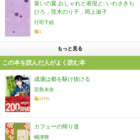
装いの翼 おしゃれと表現と: いわさきち
ひろ，茨木のり子，岡上淑子
行司千絵
1
もっと見る
この本を読んだ人がよく読む本
成瀬は都を駆け抜ける
宮島未奈
12781
カフェーの帰り道
嶋津輝