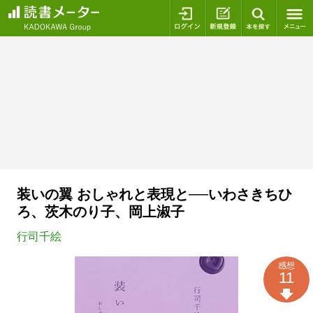
ログイン
新規登録
本を探
装いの翼 おしゃれと表現と──いわさきちひ
ろ、茨木のり子、岡上淑子
行司千絵
感想
11