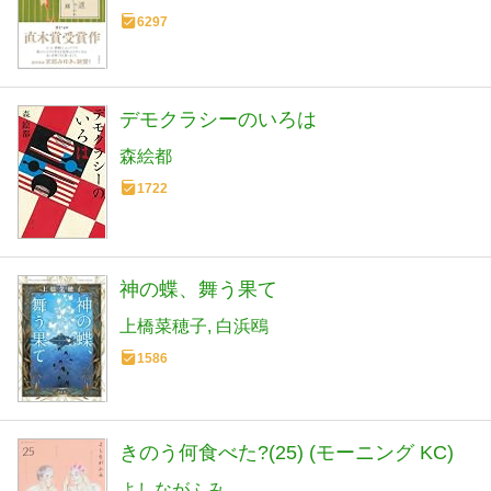
6297
デモクラシーのいろは
森絵都
1722
神の蝶、舞う果て
上橋菜穂子
白浜鴎
1586
きのう何食べた?(25) (モーニング KC)
よしながふみ