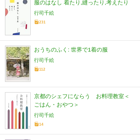
服のはなし 着たり,縫ったり,考えたり
行司千絵
231
おうちのふく: 世界で1着の服
行司千絵
112
京都のシェフにならう お料理教室＜
ごはん・おやつ＞
行司千絵
14