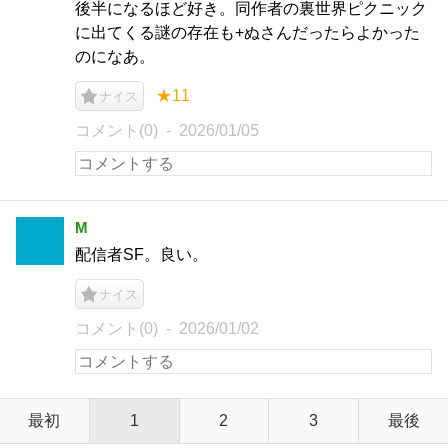
後半になるほど好き。同作者の裏世界ピクニック
に出てくる謎の存在も+ぬさんだったらよかった
のになあ。
★11
ナイス
コメント(0)
2026/01/05
M
配信者SF。良い。
ナイス
コメント(0)
2026/01/02
最初
1
2
3
最後