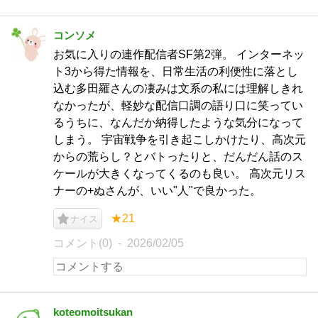
コンソメ
お気に入りの連作配信者SF第2弾。 インターネッ
ト3から得た情報を、日常生活の利便性に落とし
込む多田羅さんの凄みは文系の私には理解しきれ
なかったが、軽妙な配信口調の語り口に笑ってい
るうちに、なんだか納得したような気分になって
しまう。 宇宙戦争を引き起こしかけたり、高次元
からの荒らし？とバトったりと、だんだん話のス
ケールが大きくなってくるのも良い。 高次元リス
ナーの+ぬさんが、いい"人"で良かった。
★21
ナイス
コメント(0)
2026/02/05
koteomoitsukan