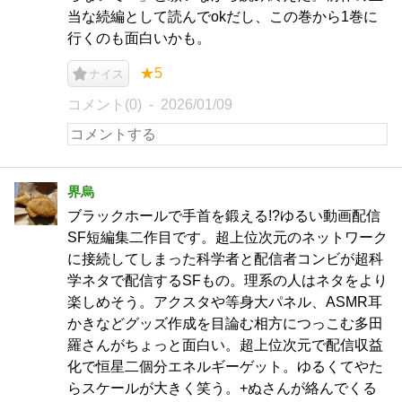
当な続編として読んでokだし、この巻から1巻に
行くのも面白いかも。
★5
ナイス
コメント(0)
2026/01/09
界烏
ブラックホールで手首を鍛える!?ゆるい動画配信
SF短編集二作目です。超上位次元のネットワーク
に接続してしまった科学者と配信者コンビが超科
学ネタで配信するSFもの。理系の人はネタをより
楽しめそう。アクスタや等身大パネル、ASMR耳
かきなどグッズ作成を目論む相方につっこむ多田
羅さんがちょっと面白い。超上位次元で配信収益
化で恒星二個分エネルギーゲット。ゆるくてやた
らスケールが大きく笑う。+ぬさんが絡んでくる