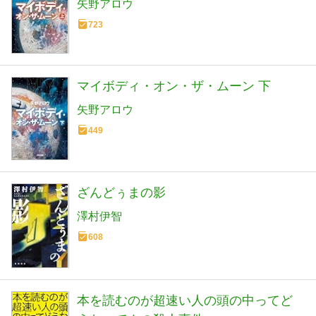
矢野アロウ
723
マイボディ・オン・ザ・ムーン 下
矢野アロウ
449
ざんどぅまの影
澤村伊智
608
本を読むのが超速い人の頭の中ってど