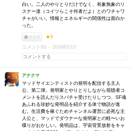
白い。二人のやりとりだけでなく、有象無象のリ
スナー達（コイツらこそ何者だよ）とのワチャワ
チャがいい。情報とエネルギーの関係性は面白か
った。
★9
ナイス
コメント(0)
2026/01/13
アナクマ
マッドサイエンティストの発明を配信する主人
公、第二弾。発明家とやりとりしながら視聴者コ
メントを読んだりスパチャ受けたりしつつ、SF魂
あふれる珍妙な発明品を紹介する体で物語が進
む。生活費を稼ぐためチャンネル運営に必死な主
人公と、マッドでダウナーな発明家との軽〜いお
喋りがおかしい。発明品は、宇宙背景放射をキャ