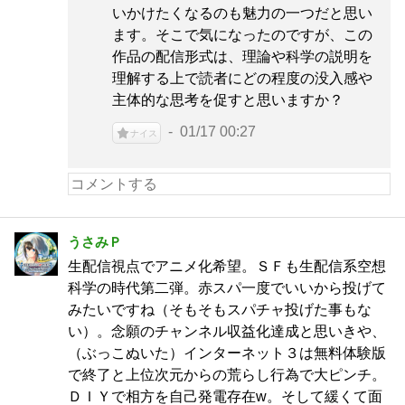
いかけたくなるのも魅力の一つだと思い
ます。そこで気になったのですが、この
作品の配信形式は、理論や科学の説明を
理解する上で読者にどの程度の没入感や
主体的な思考を促すと思いますか？
01/17 00:27
ナイス
うさみＰ
生配信視点でアニメ化希望。ＳＦも生配信系空想
科学の時代第二弾。赤スパ一度でいいから投げて
みたいですね（そもそもスパチャ投げた事もな
い）。念願のチャンネル収益化達成と思いきや、
（ぶっこぬいた）インターネット３は無料体験版
で終了と上位次元からの荒らし行為で大ピンチ。
ＤＩＹで相方を自己発電存在w。そして緩くて面