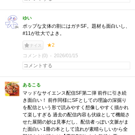
ゆい
ポップな文体の割にはガチSF。題材も面白いし、
#11が壮大でよき。
★2
ナイス
コメント(0)
2026/01/15
あるこる
マッドなサイエンス配信SF第二弾 前作に引き続
き面白い！ 前作同様にSFとしての理論の深掘り
を配信という形で読みやすく想像しやすく描かれ
て楽しすぎる 過去の配信内容も伏線として機能さ
せた展開の妙は見事だし、配信者っぽい文脈がま
た面白い 1冊の本として流れが素晴らしいから全