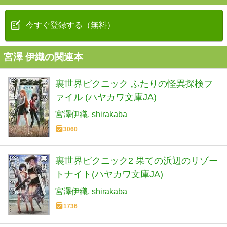
今すぐ登録する（無料）
宮澤 伊織の関連本
裏世界ピクニック ふたりの怪異探検フ
ァイル (ハヤカワ文庫JA)
宮澤伊織
shirakaba
3060
裏世界ピクニック2 果ての浜辺のリゾー
トナイト(ハヤカワ文庫JA)
宮澤伊織
shirakaba
1736