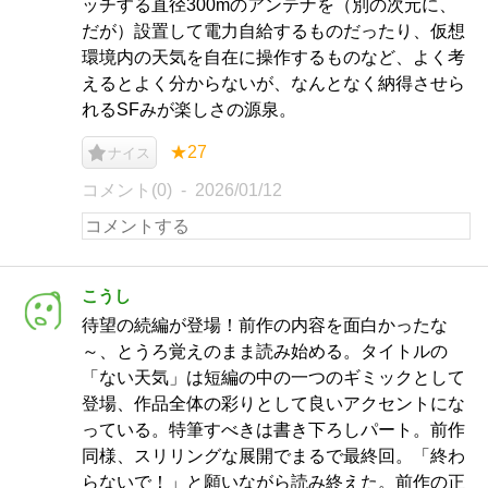
ッチする直径300mのアンテナを（別の次元に、
だが）設置して電力自給するものだったり、仮想
環境内の天気を自在に操作するものなど、よく考
えるとよく分からないが、なんとなく納得させら
れるSFみが楽しさの源泉。
★27
ナイス
コメント(0)
2026/01/12
こうし
待望の続編が登場！前作の内容を面白かったな
～、とうろ覚えのまま読み始める。タイトルの
「ない天気」は短編の中の一つのギミックとして
登場、作品全体の彩りとして良いアクセントにな
っている。特筆すべきは書き下ろしパート。前作
同様、スリリングな展開でまるで最終回。「終わ
らないで！」と願いながら読み終えた。前作の正