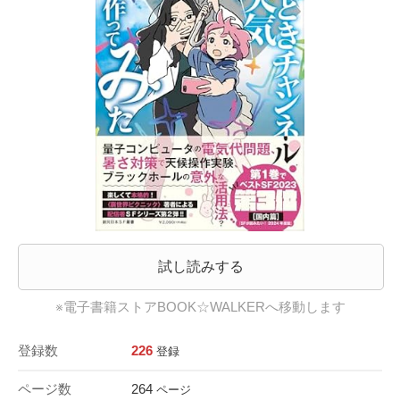
試し読みする
※電子書籍ストアBOOK☆WALKERへ移動します
登録数
226
登録
ページ数
264
ページ