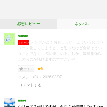
感想レビュー
ネタバレ
sunao
テンポがよくおもしろい。こういうのはパ
ネタバレ
ターン化してしまうと…と思ったけど全然そうい
うことでなく、各話楽しめる。しかし毎度想像以
上のものが飛び出すのですごいや
★5
ナイス
コメント(0)
2026/08/07
mia-r
シリーズ２作目ですが、面白さが倍増！YouTuber