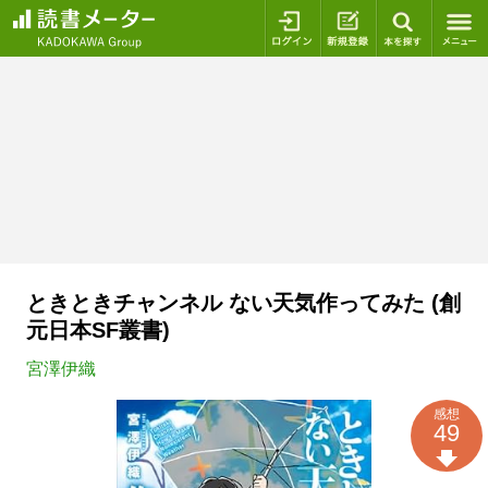
ログイン
新規登録
本を探
ときときチャンネル ない天気作ってみた (創
元日本SF叢書)
宮澤伊織
感想
49