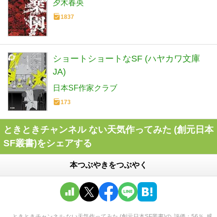
夕木春央
1837
ショートショートなSF (ハヤカワ文庫
JA)
日本SF作家クラブ
173
ときときチャンネル ない天気作ってみた (創元日本
SF叢書)をシェアする
本つぶやきをつぶやく
ときときチャンネル ない天気作ってみた (創元日本SF叢書)
の
評価
56
％
感