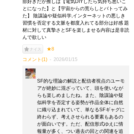
部好きだが推しは【電気DIYしたら気持ち悪いこ
とになった】と【宇宙からの荒らしとバトってみ
た】 陰謀論や疑似科学,インターネットの悪しき
習慣を否定する文脈を都度入れてる部分は好感 題
材に対して真摯さとSFを楽しませる内容は是非読
んで欲しい
★8
ナイス
コメント(1)
2026/01/15
SF的な理論の解説と配信者視点のユーモ
アが絶妙に混ざっていて、頭を使いなが
らも楽しめましたね。また、陰謀論や疑
似科学を否定する姿勢が作品全体に自然
に織り込まれていて、単なるSFギャグに
終わらず、考えさせられる要素もあるの
が面白いです。ただ、配信形式ゆえに情
報量が多く、つい過去の回との関連を追