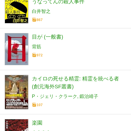
うなってんの殺人事件
白井智之
867
目が (一般書)
背筋
972
カイロの死せる精霊: 精霊を統べる者
(創元海外SF叢書)
P・ジェリ・クラーク
鍛治靖子
107
楽園