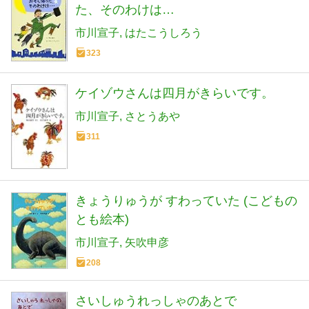
た、そのわけは…
市川宣子
はたこうしろう
323
ケイゾウさんは四月がきらいです。
市川宣子
さとうあや
311
きょうりゅうが すわっていた (こどもの
とも絵本)
市川宣子
矢吹申彦
208
さいしゅうれっしゃのあとで