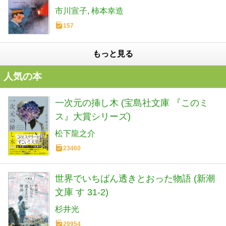
市川宣子
柿本幸造
157
もっと見る
人気の本
一次元の挿し木 (宝島社文庫 『このミ
ス』大賞シリーズ)
松下龍之介
23460
世界でいちばん透きとおった物語 (新潮
文庫 す 31-2)
杉井光
29954