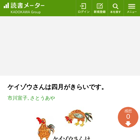
ログイン
新規登録
本を探
ケイゾウさんは四月がきらいです。
市川宣子
,
さとうあや
感想
0