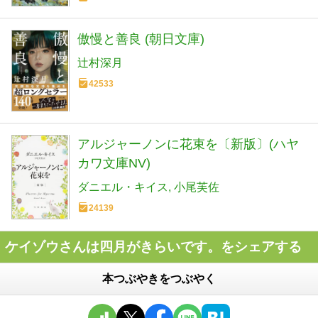
傲慢と善良 (朝日文庫)
辻村深月
42533
アルジャーノンに花束を〔新版〕(ハヤ
カワ文庫NV)
ダニエル・キイス
小尾芙佐
24139
ケイゾウさんは四月がきらいです。をシェアする
本つぶやきをつぶやく