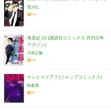
荒川弘
675
海皇紀 15 (講談社コミックス 月刊少年
マガジン)
川原正敏
145
ケントゥリア 7 (ジャンプコミックス)
暗森透
50