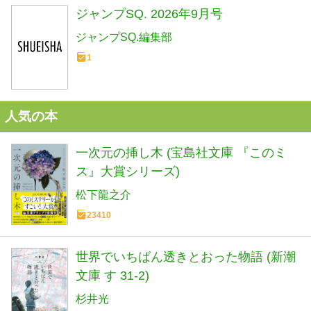
ジャンプSQ. 2026年9月号
ジャンプSQ.編集部
1
人気の本
一次元の挿し木 (宝島社文庫 『このミ
ス』大賞シリーズ)
松下龍之介
23410
世界でいちばん透きとおった物語 (新潮
文庫 す 31-2)
杉井光