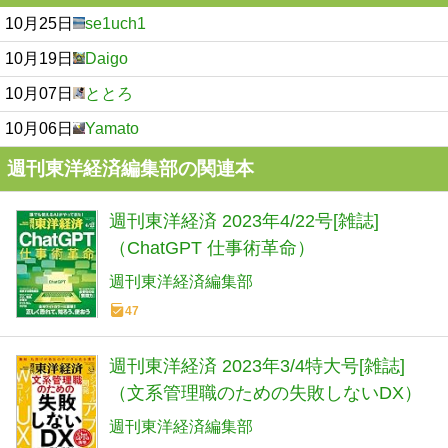
10月25日
se1uch1
10月19日
Daigo
10月07日
ととろ
10月06日
Yamato
週刊東洋経済編集部の関連本
週刊東洋経済 2023年4/22号[雑誌]
（ChatGPT 仕事術革命）
週刊東洋経済編集部
47
週刊東洋経済 2023年3/4特大号[雑誌]
（文系管理職のための失敗しないDX）
週刊東洋経済編集部