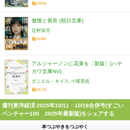
29939
傲慢と善良 (朝日文庫)
辻村深月
42486
アルジャーノンに花束を〔新版〕(ハヤ
カワ文庫NV)
ダニエル・キイス
小尾芙佐
24125
週刊東洋経済 2025年10/11・10/18合併号(すごい
ベンチャー100 2025年最新版)をシェアする
本つぶやきをつぶやく