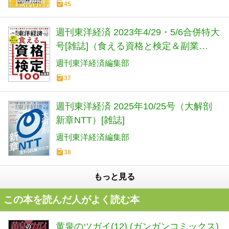
45
週刊東洋経済 2023年4/29・5/6合併特大
号[雑誌]（食える資格と検定＆副業
100）
週刊東洋経済編集部
37
週刊東洋経済 2025年10/25号（大解剖
新章NTT）[雑誌]
週刊東洋経済編集部
38
もっと見る
この本を読んだ人がよく読む本
黄泉のツガイ(12) (ガンガンコミックス)