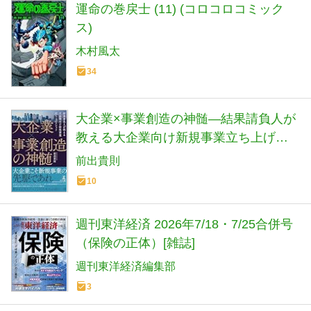
運命の巻戻士 (11) (コロコロコミック
ス)
木村風太
34
大企業×事業創造の神髄―結果請負人が
教える大企業向け新規事業立ち上げメ
ソッド―
前出貴則
10
週刊東洋経済 2026年7/18・7/25合併号
（保険の正体）[雑誌]
週刊東洋経済編集部
3