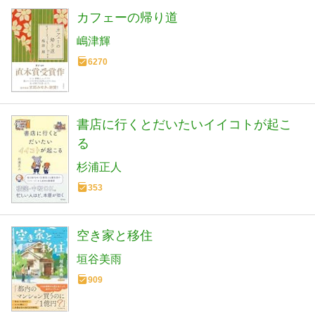
カフェーの帰り道
嶋津輝
6270
書店に行くとだいたいイイコトが起こ
る
杉浦正人
353
空き家と移住
垣谷美雨
909