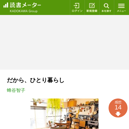
ログイン
新規登録
本を探
だから、ひとり暮らし
蜂谷智子
感想
14