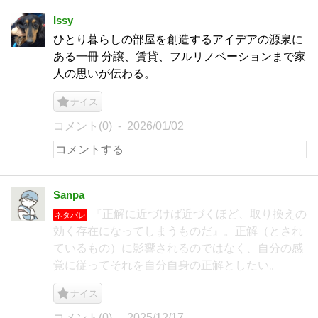
Issy
ひとり暮らしの部屋を創造するアイデアの源泉に
ある一冊 分譲、賃貸、フルリノベーションまで家
人の思いが伝わる。
ナイス
コメント(0)
2026/01/02
Sanpa
『正解に近づけば近づくほど、取り換えの
ネタバレ
効く存在になってしまうものだ』。正解（とされ
ているもの）に影響されるのではなく、自分の感
覚に従ってそれを自分自身の正解としたい。
ナイス
コメント(0)
2025/12/17