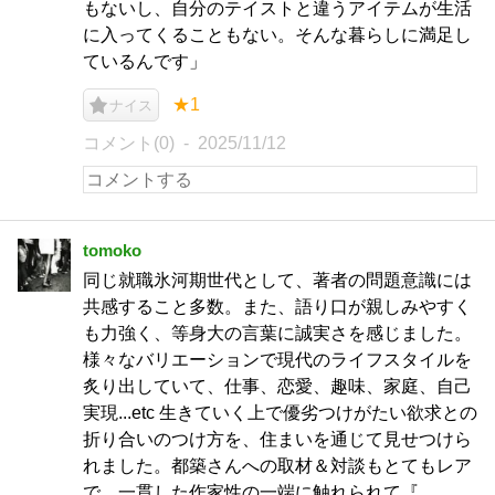
もないし、自分のテイストと違うアイテムが生活
に入ってくることもない。そんな暮らしに満足し
ているんです」
★1
ナイス
コメント(0)
2025/11/12
tomoko
同じ就職氷河期世代として、著者の問題意識には
共感すること多数。また、語り口が親しみやすく
も力強く、等身大の言葉に誠実さを感じました。
様々なバリエーションで現代のライフスタイルを
炙り出していて、仕事、恋愛、趣味、家庭、自己
実現...etc 生きていく上で優劣つけがたい欲求との
折り合いのつけ方を、住まいを通じて見せつけら
れました。都築さんへの取材＆対談もとてもレア
で、一貫した作家性の一端に触れられて『