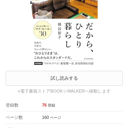
試し読みする
※電子書籍ストアBOOK☆WALKERへ移動します
登録数
76
登録
ページ数
160
ページ