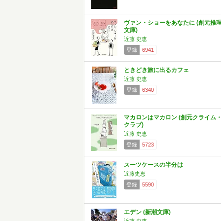
ヴァン・ショーをあなたに (創元推
文庫)
近藤 史恵
登録
6941
ときどき旅に出るカフェ
近藤 史恵
登録
6340
マカロンはマカロン (創元クライム
クラブ)
近藤 史恵
登録
5723
スーツケースの半分は
近藤史恵
登録
5590
エデン (新潮文庫)