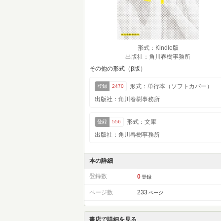
形式：Kindle版
出版社：角川春樹事務所
その他の形式（β版）
形式：単行本（ソフトカバー）
登録
2470
出版社：角川春樹事務所
形式：文庫
登録
556
出版社：角川春樹事務所
本の詳細
登録数
0
登録
ページ数
233
ページ
書店で詳細を見る