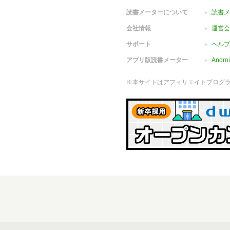
読書メーターについて
読書メ
会社情報
運営会
サポート
ヘルプ
アプリ版読書メーター
Andr
※本サイトはアフィリエイトプログ