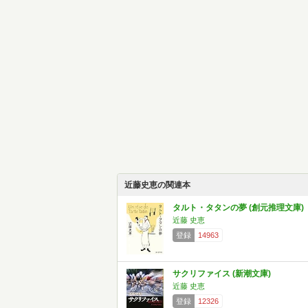
近藤史恵の関連本
タルト・タタンの夢 (創元推理文庫)
近藤 史恵
登録
14963
サクリファイス (新潮文庫)
近藤 史恵
登録
12326