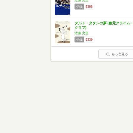
近藤 史恵
登録
5398
タルト・タタンの夢 (創元クライム
クラブ)
近藤 史恵
登録
5339
もっと見る