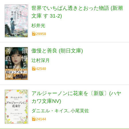
世界でいちばん透きとおった物語 (新潮
文庫 す 31-2)
杉井光
29958
傲慢と善良 (朝日文庫)
辻村深月
42540
アルジャーノンに花束を〔新版〕(ハヤ
カワ文庫NV)
ダニエル・キイス
小尾芙佐
24144