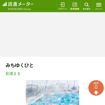
ログイン
新規登録
本を探
みちゆくひと
彩瀬まる
感想
0