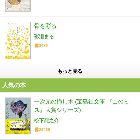
骨を彩る
彩瀬まる
3489
もっと見る
人気の本
一次元の挿し木 (宝島社文庫 『このミ
ス』大賞シリーズ)
松下龍之介
23469