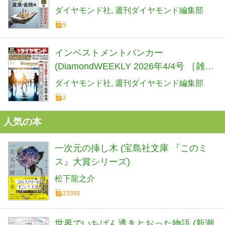
日合併号 ［雑誌］) 週刊ダイヤモンド
ダイヤモンド社
週刊ダイヤモンド編集部
5
インベストメントバンカー
(DiamondWEEKLY 2026年4/4号 ［雑
誌］) 週刊ダイヤモンド
ダイヤモンド社
週刊ダイヤモンド編集部
2
人気の本
一次元の挿し木 (宝島社文庫 『このミ
ス』大賞シリーズ)
松下龍之介
23392
世界でいちばん透きとおった物語 (新潮