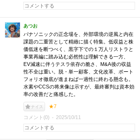
あつお
パナソニックの正念場を、外部環境の逆風と内在
課題の二重苦として精緻に描く特集。低収益と株
価低迷を断つべく、黒字下での１万人リストラと
事業再編に踏み込む必然性は理解できる一方、
EV減速に伴うテスラ依存の脆さ、M&A後の収益
性不全は重い。脱・単一顧客、文化改革、ポート
フォリオ徹底が進まねば一過性に終わる懸念も。
水素やCCSの将来像は示すが、最終審判は資本効
率の改善だと痛感した。
★7
ナイス
コメント(0)
2025/10/11