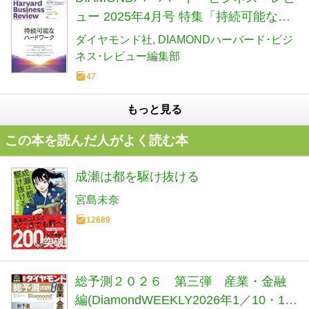
ュー 2025年4月号 特集「持続可能なハ
ードワーク」[雑誌]
ダイヤモンド社
DIAMONDハーバード･ビジ
ネス･レビュー編集部
47
もっと見る
この本を読んだ人がよく読む本
成瀬は都を駆け抜ける
宮島未奈
12689
総予測２０２６ 第三弾 産業・金融
編(DiamondWEEKLY2026年1／10・17