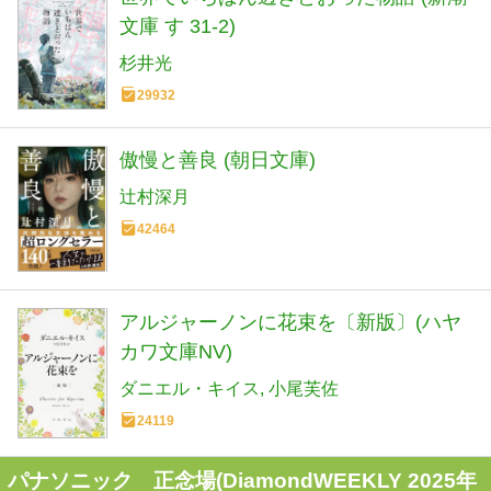
文庫 す 31-2)
杉井光
29932
傲慢と善良 (朝日文庫)
辻村深月
42464
アルジャーノンに花束を〔新版〕(ハヤ
カワ文庫NV)
ダニエル・キイス
小尾芙佐
24119
パナソニック 正念場(DiamondWEEKLY 2025年