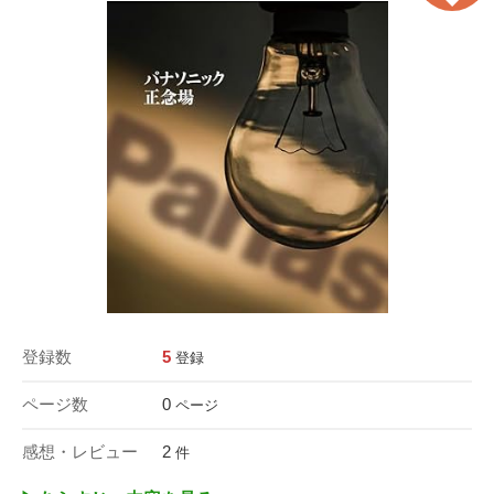
登録数
5
登録
ページ数
0
ページ
感想・レビュー
2
件