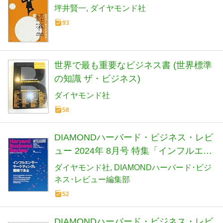
坪井賢一
ダイヤモンド社
93
世界で最も重要なビジネス書 (世界標準
の知識 ザ・ビジネス)
ダイヤモンド社
58
DIAMONDハーバード・ビジネス・レビ
ュー 2024年 8月号 特集「インフルエン
サーマーケティングは戦略である」[雑
ダイヤモンド社
DIAMONDハーバード･ビジ
誌]
ネス･レビュー編集部
52
DIAMONDハーバード・ビジネス・レビ