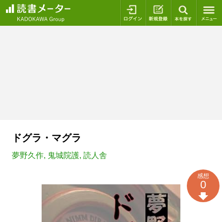
ログイン
新規登録
本を探
ドグラ・マグラ
夢野久作
,
鬼城院護
,
読人舎
感想
0