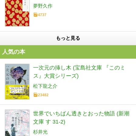
夢野久作
4737
もっと見る
人気の本
一次元の挿し木 (宝島社文庫 『このミ
ス』大賞シリーズ)
松下龍之介
23482
世界でいちばん透きとおった物語 (新潮
文庫 す 31-2)
杉井光