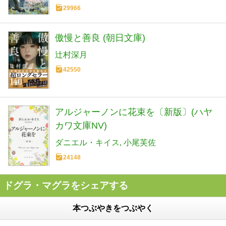
29966
傲慢と善良 (朝日文庫)
辻村深月
42550
アルジャーノンに花束を〔新版〕(ハヤ
カワ文庫NV)
ダニエル・キイス
小尾芙佐
24148
ドグラ・マグラをシェアする
本つぶやきをつぶやく