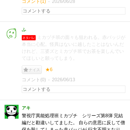
コメント(1)
2026/06/28
ふ
ミカヅチ班の面々も狙われる。赤バッジが
ネタバレ
本当に心配。怪異はないに越したことはないんだ
けれど、三婆ズとミカヅチ班でお茶を楽しんでい
てほしいと願ってしまう。
★6
ナイス
コメント(0)
2026/06/13
アキ
警視庁異能処理班ミカヅチ シリーズ第8弾 完結
編だと勘違いしてました。 自らの意思に反して僧
侶を殺してしまった赤バッジが 行方不明となり、