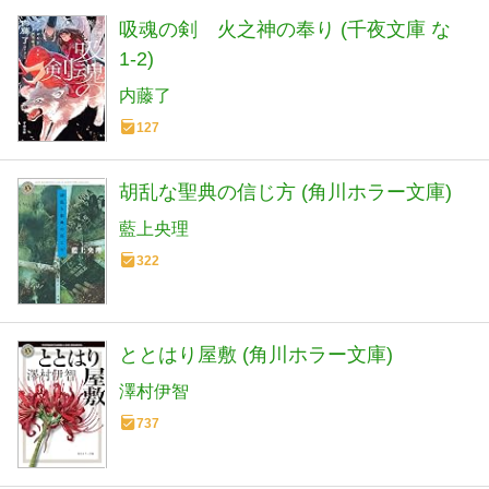
吸魂の剣 火之神の奉り (千夜文庫 な
1-2)
内藤了
127
胡乱な聖典の信じ方 (角川ホラー文庫)
藍上央理
322
ととはり屋敷 (角川ホラー文庫)
澤村伊智
737