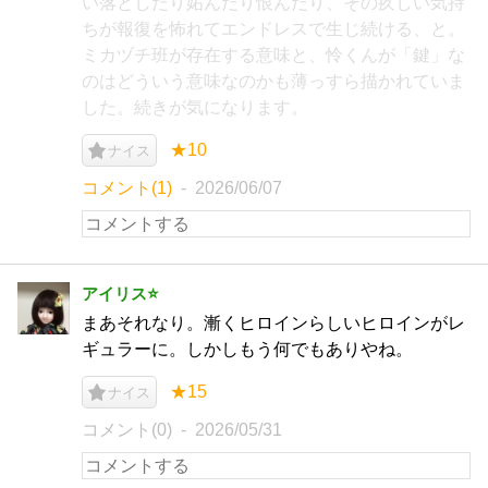
い落としたり妬んだり恨んだり、その疚しい気持
ちが報復を怖れてエンドレスで生じ続ける、と。
ミカヅチ班が存在する意味と、怜くんが「鍵」な
のはどういう意味なのかも薄っすら描かれていま
した。続きが気になります。
★10
ナイス
コメント(1)
2026/06/07
アイリス⭐️
まあそれなり。漸くヒロインらしいヒロインがレ
ギュラーに。しかしもう何でもありやね。
★15
ナイス
コメント(0)
2026/05/31