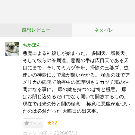
感想レビュー
ネタバレ
ちかぽん
悪魔による神殺しが始まった。 多聞天、増長天、
そして彼らの眷属達。悪魔の手は広目天である天
目にまで、そしてミカヅチ班、掃除の三婆ズ、虫
使いの神鈴にまで魔が襲いかかる。 極意の妹でア
メリカの病院で治療中の真理明もミカヅチ班の仲
間になる事に。 扉の鍵を持つのは怜と極意。 扉
はお閉じ込めるだけでなく開いて開放するもの。
現在では光の怜と闇の極意。 極意に悪魔が近づい
たのは必然だった 大晦日の出来事。
★32
ナイス
コメント(0)
2026/07/11