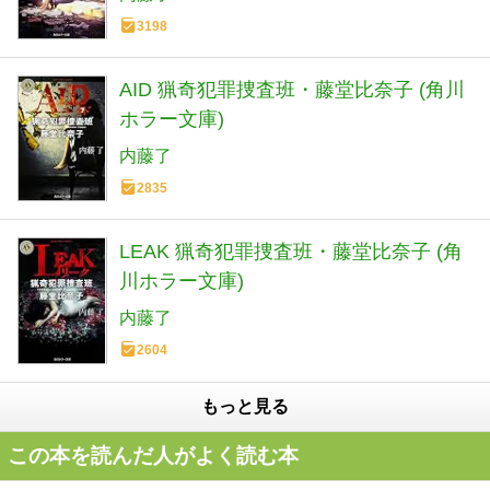
3198
AID 猟奇犯罪捜査班・藤堂比奈子 (角川
ホラー文庫)
内藤了
2835
LEAK 猟奇犯罪捜査班・藤堂比奈子 (角
川ホラー文庫)
内藤了
2604
もっと見る
この本を読んだ人がよく読む本