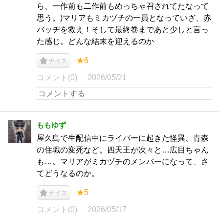
ら、一作前も二作前もめっちゃ召されてたなって
思う。)マリアもミカヅチの一員となっていざ、赤
バッヂを救え！そして最終巻まであと少しと言っ
た感じ。どんな結末を迎えるのか
★6
ナイス
コメント(0)
2026/05/21
ももゆず
屋久島で生配信中にライバーに起きた怪異、青森
の住職の変死など。四天王が次々と…広目ちゃん
も…。マリアがミカヅチのメンバーになって、さ
てどうなるのか。
★5
ナイス
コメント(0)
2026/05/17