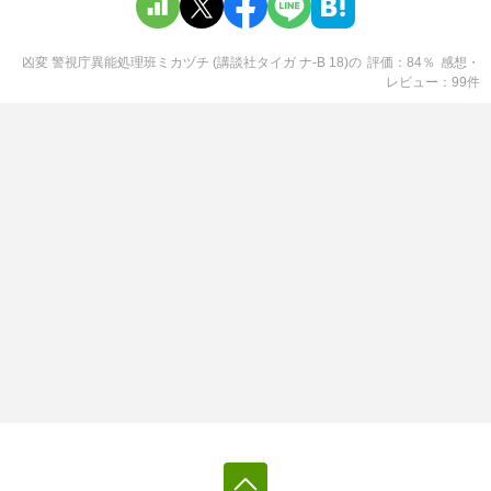
凶変 警視庁異能処理班ミカヅチ (講談社タイガ ナ-B 18)
の
評価
84
％
感想・
レビュー
99
件