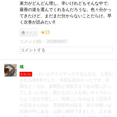
束力がどんどん増し、辛いけれどもそんな中で、
最善の道を選んでくれるんだろうな。色々分かっ
てきたけど、まだまだ分からないことだらけ。早
く次巻が読みたい!!
★13
ナイス
コメント(0)
2026/06/07
橘
いよいよクライマックスなんだな、と思わ
ネタバレ
される第8巻でした。今回も面白かったです。持
国天どころか、多聞天と増長天まであの世に行っ
てしまったのか。新たなお二人も良いキャラだっ
たようなので寂しい、現世にいるのはもう広目天
の広目さんのみ。菅原館長の語る「祟りや呪いは
自身の中にある」は妙に納得できました。人を追