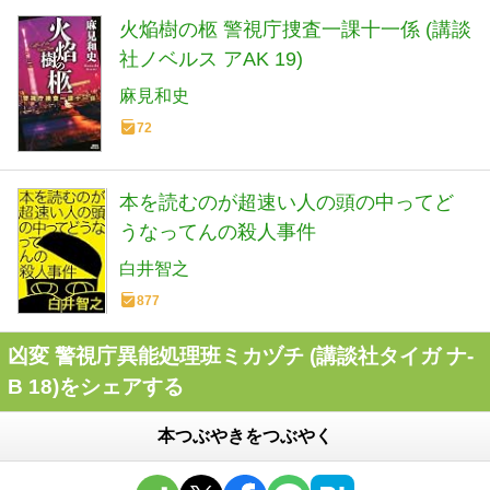
火焔樹の柩 警視庁捜査一課十一係 (講談
社ノベルス アAK 19)
麻見和史
72
本を読むのが超速い人の頭の中ってど
うなってんの殺人事件
白井智之
877
凶変 警視庁異能処理班ミカヅチ (講談社タイガ ナ-
B 18)をシェアする
本つぶやきをつぶやく