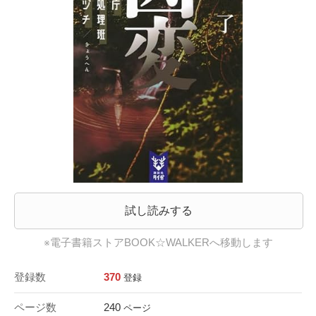
試し読みする
※電子書籍ストアBOOK☆WALKERへ移動します
登録数
370
登録
ページ数
240
ページ