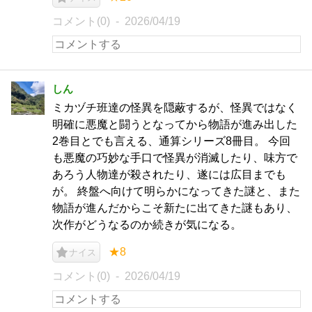
コメント(0)
2026/04/19
しん
ミカヅチ班達の怪異を隠蔽するが、怪異ではなく
明確に悪魔と闘うとなってから物語が進み出した
2巻目とでも言える、通算シリーズ8冊目。 今回
も悪魔の巧妙な手口で怪異が消滅したり、味方で
あろう人物達が殺されたり、遂には広目までも
が。 終盤へ向けて明らかになってきた謎と、また
物語が進んだからこそ新たに出てきた謎もあり、
次作がどうなるのか続きが気になる。
★8
ナイス
コメント(0)
2026/04/19