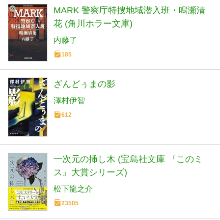
MARK 警察庁特捜地域潜入班・鳴瀬清
花 (角川ホラー文庫)
内藤了
185
ざんどぅまの影
澤村伊智
612
一次元の挿し木 (宝島社文庫 『このミ
ス』大賞シリーズ)
松下龍之介
23505