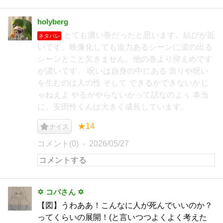
holyberg
とても濃い巻だったと思います。結びが近
ネタバレ
いです。映像化しても迫力あるシーンに涙の出る
シーンとこと欠きません。他の巻より抑えめです
が濃いです。 呪いは自身の中にある 祟りや呪い
を生むのは人の性 そして できるかできないかじ
ゃねえよ やるかやらないかって話なのよぅ 本当
に。安田怜くんは大きく成長しています。
★14
ナイス
コメント(0)
2026/05/27
✡ コバさん ✡
【図】うわああ！こんなに人が死んでいいのか？
ってくらいの展開！(と言いつつよくよく考えた