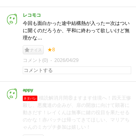
レコモコ
今回も面白かった途中結構熱が入ったー次はつい
に開くのだろうか、平和に終わって欲しいけど無
理かな…
★8
ナイス
コメント(0)
2026/04/29
appy
積読解消月間⑧ますます佳境へ！四天王惨
ネタバレ
殺し、悪魔達の企みが、扉の開放に向けて顕著に
動きだす！レイくんは無事に鍵の役目を果たせる
のかな！赤バッチは帰ってきてほしい、マリアち
ゃんのミカヅチ参加は嬉しい！