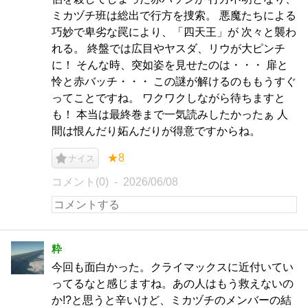
ミカヅチ班は総出で行方を捜索。 悪魔たちによる
巧妙で卑劣な罠により、「四天王」が 次々と襲わ
れる。 終盤では広目やヤスダ、リウが大ピンチ
に！ そんな時、突如姿を見せたのは・・・ 扉と
怜と赤バッチ・・・ この謎が解けるのももうすぐ
ってことですね。 ワクワクしながら待ちますと
も！ 本当は最終巻まで一気読みしたかったぁ 人
間は恨んだり妬んだりが得意ですからね。
★8
ナイス
コメント(0)
2026/06/08
粋
今回も面白かった。クライマックスに近付いてい
ってるなと感じますね。あの人はもう救えないの
か!?と思うと辛いけど、ミカヅチのメンバーの結