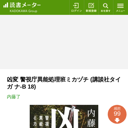
ログイン
新規登録
本を探
凶変 警視庁異能処理班ミカヅチ (講談社タイ
ガ ナ-B 18)
内藤了
感想
99