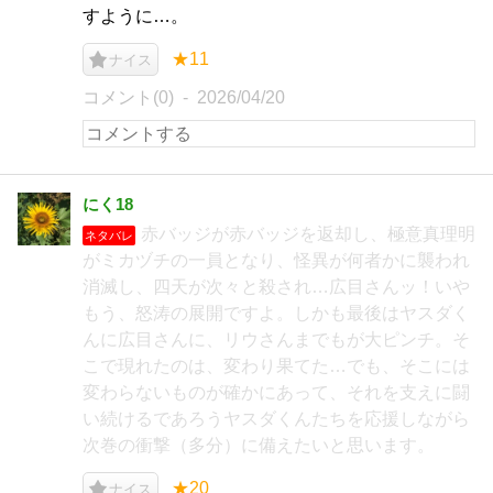
すように…。
★11
ナイス
コメント(0)
2026/04/20
にく18
赤バッジが赤バッジを返却し、極意真理明
ネタバレ
がミカヅチの一員となり、怪異が何者かに襲われ
消滅し、四天が次々と殺され…広目さんッ！いや
もう、怒涛の展開ですよ。しかも最後はヤスダく
んに広目さんに、リウさんまでもが大ピンチ。そ
こで現れたのは、変わり果てた…でも、そこには
変わらないものが確かにあって、それを支えに闘
い続けるであろうヤスダくんたちを応援しながら
次巻の衝撃（多分）に備えたいと思います。
★20
ナイス