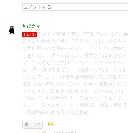
ちびクマ
前巻から時間が空いて忘れていたけど、極
ネタバレ
意さんの悪魔化が進んでるんですよね／極意さん
を元に戻すのは諦めろ的なムードですが…伏線だ
と思いたい。戻ってほしい。極意さんはまだ抗っ
ていて気持ちでは負けていない。ミカヅチ班の
皆、早く助けてあげて…／物語としては、もう割
となんでもあり。怜君が幽体離脱してあの世で死
者から話を聞けちゃったり／次巻の備忘録として
以下をメモ／広目天（広目 天）「ひろめあまね」
と読んでいたが漢字だと「広目天（こうもくて
ん）」！気づかなかった！ 持国天（慈堅）増長天
（菅原館長）多聞天（闘雲和尚）
★8
ナイス