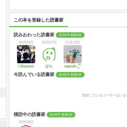
この本を登録した読書家
読みおわった読書家
全3件中 新着3件
04月09日
02月27日
11月13日
◎Kasumi
ぽち
natsuki·͜·ྀི
今読んでいる読書家
全0件中 新着0件
登録しているユーザーはいま
積読中の読書家
全1件中 新着1件
10月16日