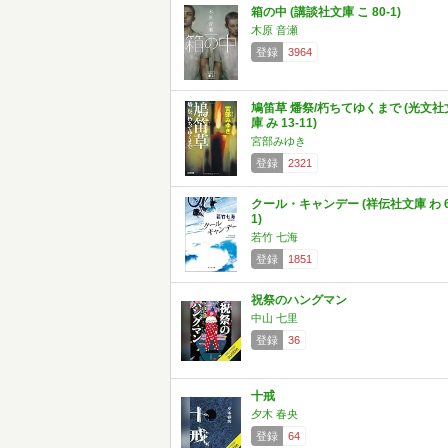
箱の中 (講談社文庫 こ 80-1)
木原 音瀬
登録
3964
鳩笛草 燔祭/朽ちてゆくまで (光文社
庫 み 13-11)
宮部みゆき
登録
2321
クール・キャンデー (祥伝社文庫 わ 6
1)
若竹 七海
登録
1851
祝祭のハングマン
中山 七里
登録
36
十戒
夕木 春央
登録
64