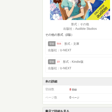
形式：その他
出版社：Audible Studios
その他の形式（β版）
形式：文庫
登録
504
出版社：U-NEXT
形式：Kindle版
登録
10
出版社：U-NEXT
本の詳細
登録数
8
登録
ページ数
0
ページ
書店で詳細を見る