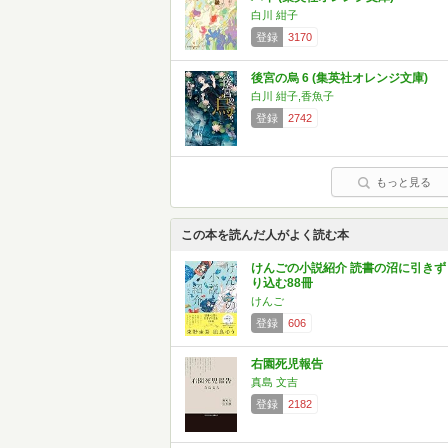
白川 紺子
登録
3170
後宮の烏 6 (集英社オレンジ文庫)
白川 紺子,香魚子
登録
2742
もっと見る
この本を読んだ人がよく読む本
けんごの小説紹介 読書の沼に引きず
り込む88冊
けんご
登録
606
右園死児報告
真島 文吉
登録
2182