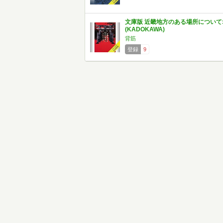
文庫版 近畿地方のある場所について
(KADOKAWA)
背筋
登録
9