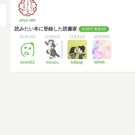
jinya tate
読みたい本に登録した読書家
全4件中 新着4件
01月14日
12月02日
11月21日
10月06日
kiroro53
misuzu
lollipop
MAMI．