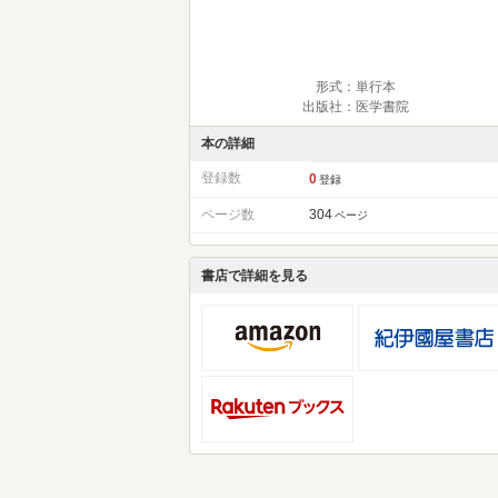
形式：単行本
出版社：医学書院
本の詳細
登録数
0
登録
ページ数
304
ページ
書店で詳細を見る