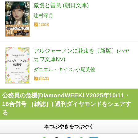
傲慢と善良 (朝日文庫)
辻村深月
42510
アルジャーノンに花束を〔新版〕(ハヤ
カワ文庫NV)
ダニエル・キイス
小尾芙佐
24131
公務員の危機(DiamondWEEKLY2025年10/11・
18合併号 ［雑誌］) 週刊ダイヤモンドをシェアす
る
本つぶやきをつぶやく