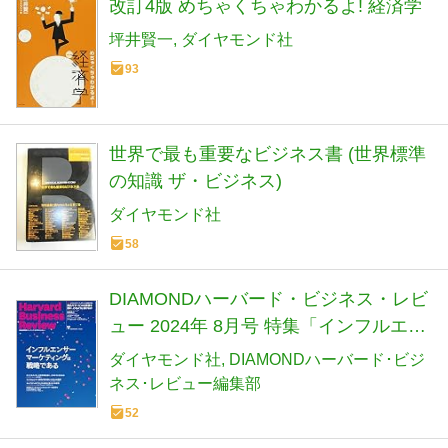
改訂4版 めちゃくちゃわかるよ! 経済学
坪井賢一
ダイヤモンド社
93
世界で最も重要なビジネス書 (世界標準
の知識 ザ・ビジネス)
ダイヤモンド社
58
DIAMONDハーバード・ビジネス・レビ
ュー 2024年 8月号 特集「インフルエン
サーマーケティングは戦略である」[雑
ダイヤモンド社
DIAMONDハーバード･ビジ
誌]
ネス･レビュー編集部
52