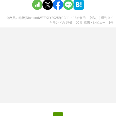
公務員の危機(DiamondWEEKLY2025年10/11・18合併号 ［雑誌］) 週刊ダイ
ヤモンド
の
評価
50
％
感想・レビュー
1
件