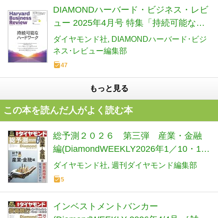
DIAMONDハーバード・ビジネス・レビ
ュー 2025年4月号 特集「持続可能なハ
ードワーク」[雑誌]
ダイヤモンド社
DIAMONDハーバード･ビジ
ネス･レビュー編集部
47
もっと見る
この本を読んだ人がよく読む本
総予測２０２６ 第三弾 産業・金融
編(DiamondWEEKLY2026年1／10・17
日合併号 ［雑誌］) 週刊ダイヤモンド
ダイヤモンド社
週刊ダイヤモンド編集部
5
インベストメントバンカー