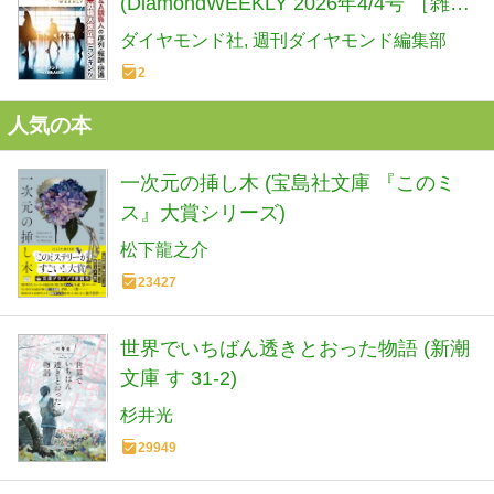
(DiamondWEEKLY 2026年4/4号 ［雑
誌］) 週刊ダイヤモンド
ダイヤモンド社
週刊ダイヤモンド編集部
2
人気の本
一次元の挿し木 (宝島社文庫 『このミ
ス』大賞シリーズ)
松下龍之介
23427
世界でいちばん透きとおった物語 (新潮
文庫 す 31-2)
杉井光
29949