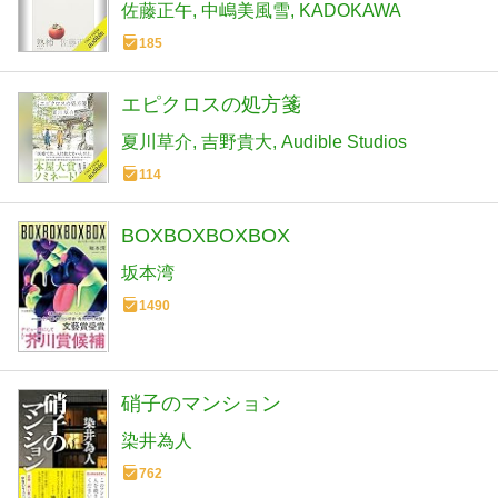
佐藤正午
中嶋美風雪
KADOKAWA
185
エピクロスの処方箋
夏川草介
吉野貴大
Audible Studios
114
BOXBOXBOXBOX
坂本湾
1490
硝子のマンション
染井為人
762