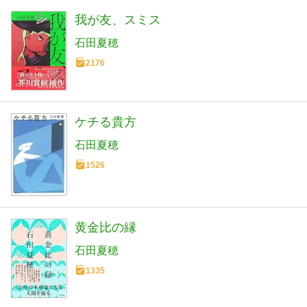
我が友、スミス
石田夏穂
2176
ケチる貴方
石田夏穂
1526
黄金比の縁
石田夏穂
1335