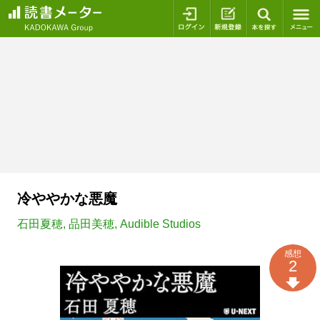
ログイン
新規登録
本を探
冷ややかな悪魔
石田夏穂
,
品田美穂
,
Audible Studios
感想
2