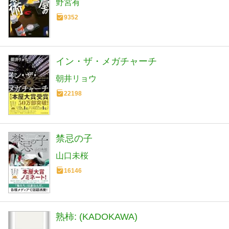
野宮有
9352
イン・ザ・メガチャーチ
朝井リョウ
22198
禁忌の子
山口未桜
16146
熟柿: (KADOKAWA)