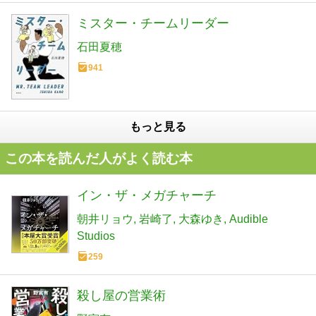
ミスター・チームリーダー
石田夏穂
941
もっと見る
この本を読んだ人がよく読む本
イン・ザ・メガチャーチ
朝井リョウ
岩崎了
大森ゆき
Audible
Studios
259
殺し屋の営業術