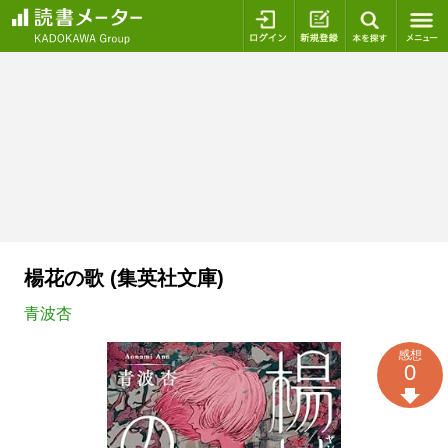
ログイン
新規登録
本を探
楊花の歌 (集英社文庫)
青波杏
感想
0