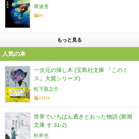
青波杏
95
もっと見る
人気の本
一次元の挿し木 (宝島社文庫 『このミ
ス』大賞シリーズ)
松下龍之介
23419
世界でいちばん透きとおった物語 (新潮
文庫 す 31-2)
杉井光