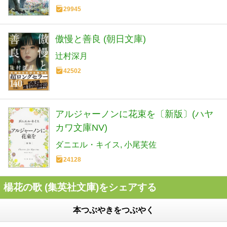
29945
傲慢と善良 (朝日文庫)
辻村深月
42502
アルジャーノンに花束を〔新版〕(ハヤ
カワ文庫NV)
ダニエル・キイス
小尾芙佐
24128
楊花の歌 (集英社文庫)をシェアする
本つぶやきをつぶやく