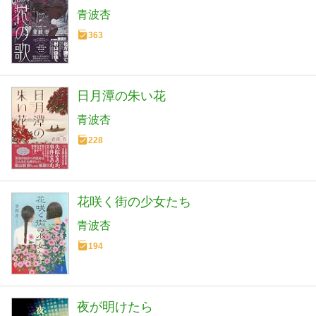
青波杏
363
日月潭の朱い花
青波杏
228
花咲く街の少女たち
青波杏
194
夜が明けたら