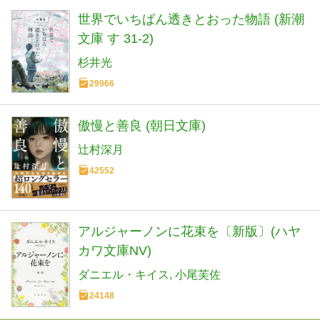
世界でいちばん透きとおった物語 (新潮
文庫 す 31-2)
杉井光
29966
傲慢と善良 (朝日文庫)
辻村深月
42552
アルジャーノンに花束を〔新版〕(ハヤ
カワ文庫NV)
ダニエル・キイス
小尾芙佐
24148