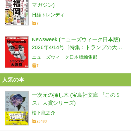
マガジン)
日経トレンディ
7
Newsweek (ニューズウィーク日本版)
2026年4/14号［特集：トランプの大誤
算］
ニューズウィーク日本版編集部
7
人気の本
一次元の挿し木 (宝島社文庫 『このミ
ス』大賞シリーズ)
松下龍之介
23483