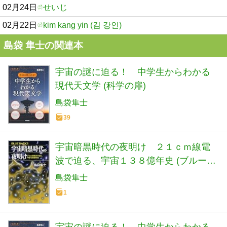
02月24日
せいじ
02月22日
kim kang yin (김 강인)
島袋 隼士の関連本
宇宙の謎に迫る！ 中学生からわかる
現代天文学 (科学の扉)
島袋隼士
39
宇宙暗黒時代の夜明け ２１ｃｍ線電
波で迫る、宇宙１３８億年史 (ブルーバ
ックス)
島袋隼士
1