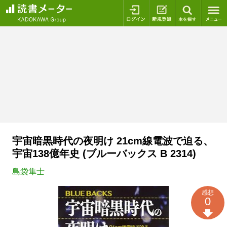
ログイン
新規登録
本を探
宇宙暗黒時代の夜明け 21cm線電波で迫る、
宇宙138億年史 (ブルーバックス B 2314)
島袋隼士
感想
0