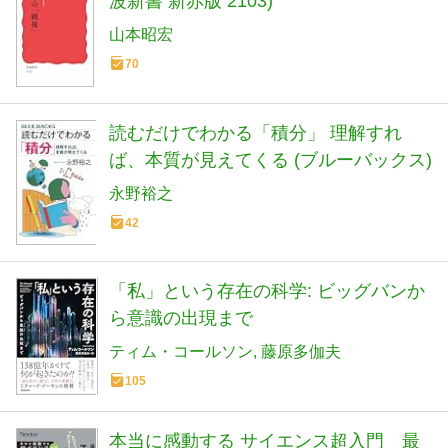
波新書 新赤版 2103)
山本昭宏
70
読むだけでわかる「積分」 理解すれ
ば、本質が見えてくる (ブルーバックス)
永野裕之
42
「私」という存在の科学: ビッグバンか
ら意識の出現まで
ティム・コールソン
藤原多伽夫
105
本当に感動する サイエンス超入門 最