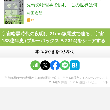
先端の物理学で挑む この世界は何次
元なのか
村田次郎
17
宇宙暗黒時代の夜明け 21cm線電波で迫る、宇宙
138億年史 (ブルーバックス B 2314)をシェアする
本つぶやきをつぶやく
宇宙暗黒時代の夜明け 21cm線電波で迫る、宇宙138億年史 (ブルーバックス B
2314)
の
評価
100
％
感想・レビュー
0
件