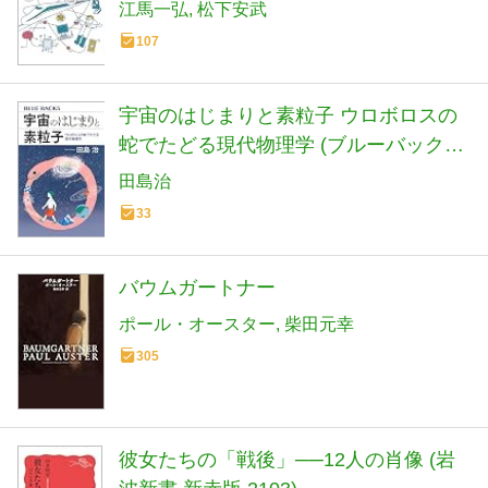
クス B 2297)
江馬一弘
松下安武
107
宇宙のはじまりと素粒子 ウロボロスの
蛇でたどる現代物理学 (ブルーバックス
B 2328)
田島治
33
バウムガートナー
ポール・オースター
柴田元幸
305
彼女たちの「戦後」──12人の肖像 (岩