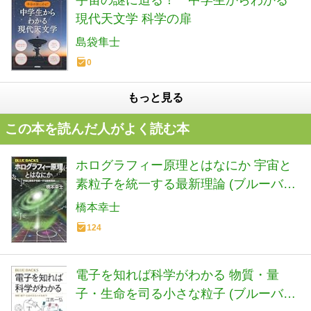
宇宙の謎に迫る！ 中学生からわかる
現代天文学 科学の扉
島袋隼士
0
もっと見る
この本を読んだ人がよく読む本
ホログラフィー原理とはなにか 宇宙と
素粒子を統一する最新理論 (ブルーバッ
クス B 2325)
橋本幸士
124
電子を知れば科学がわかる 物質・量
子・生命を司る小さな粒子 (ブルーバッ