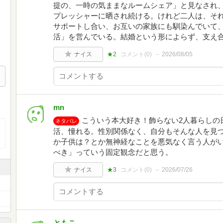
提の、一時の気ままなルームシェア」と見なされ
プレッシャーに晒され続ける。けれど二人は、そ
サポートし合い、お互いの家族にも馴染んでいて
活」を営んでいる。結婚という形によらず、支え
ナイス
★2
コメント(
0
)
2026/08/05
mn
こういう本大好き！飾らない2人暮らしの
ネタバレ
活、憧れる。性別関係なく、自分もそんな人を見
か子供は？とか無神経なことを悪気なく言う人が
べき」っていう固定観念だと思う。
ナイス
★3
コメント(
0
)
2026/07/26
ともこ