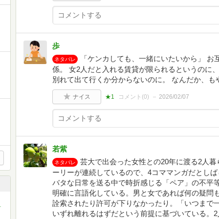
歩
「ケンカしても、一緒にいたいから」 お
ネタバレ
係。 女2人だと入れる賃貸が限られるというのに、
別れて出て行くか分からないのに。 なんだか、も
ナイス
★1
コメント(
0
)
2026/02/07
若紫
芸大で出会った女性との20年に渡る2人
ネタバレ
ーリーが連続しているので、4コママンガだとしば
バタな日常を送る中で時折感じる「ペア」の不平
明確に言語化している。男と女であれば何の疑問も
詮索されたり許可が下りなかったり。「いつまで
町
いずれ離れるはずだという前提に基づいている。2