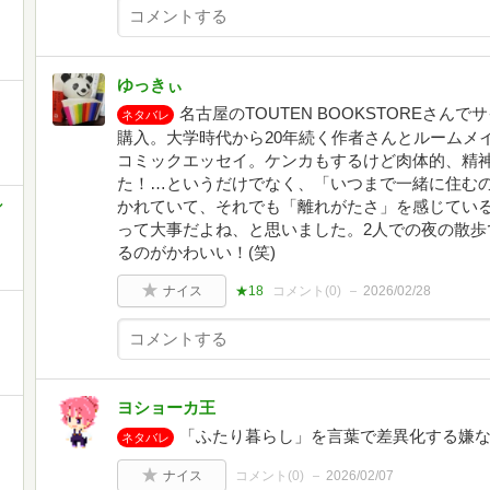
ゆっきぃ
名古屋のTOUTEN BOOKSTOREさ
ネタバレ
購入。大学時代から20年続く作者さんとルームメ
コミックエッセイ。ケンカもするけど肉体的、精
た！…というだけでなく、「いつまで一緒に住む
ル
かれていて、それでも「離れがたさ」を感じてい
って大事だよね、と思いました。2人での夜の散歩
るのがかわいい！(笑)
ナイス
★18
コメント(
0
)
2026/02/28
ヨショーカ王
「ふたり暮らし」を言葉で差異化する嫌
ネタバレ
ナイス
コメント(
0
)
2026/02/07