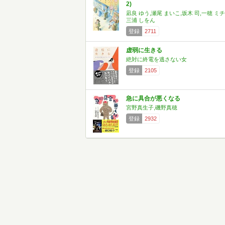
2)
凪良 ゆう,瀬尾 まいこ,坂木 司,一穂 ミチ
三浦 しをん
登録
2711
虚弱に生きる
絶対に終電を逃さない女
登録
2105
急に具合が悪くなる
宮野真生子,磯野真穂
登録
2932