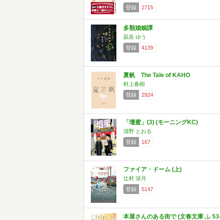
登録
2715
多類婚姻譚
凪良 ゆう
登録
4139
夏帆 The Tale of KAHO
村上春樹
登録
2924
「壇蜜」(3) (モーニングKC)
清野 とおる
登録
167
ファイア・ドーム (上)
辻村 深月
登録
5147
本屋さんのある街で (文春文庫 ふ 53