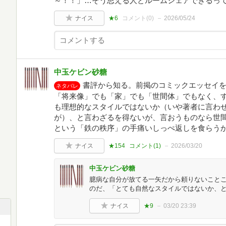
～！！」…そう思える人とルームシェアできるっていい
ナイス
★6
コメント(
0
)
2026/05/24
中玉ケビン砂糖
書評から知る。前掲のコミックエッセイ
ネタバレ
「将来像」でも「家」でも「世間体」でもなく、
も理想的なスタイルではないか（いや著者に言わ
が）、と言わざるを得ないが、言おうものなら世
という「鉄の秩序」の手痛いしっぺ返しを食らう
ナイス
★154
コメント(
1
)
2026/03/20
中玉ケビン砂糖
臆病な自分が放てる一矢だから頼りないこと
のだ、「とても自然なスタイルではないか、
ナイス
★9
03/20 23:39