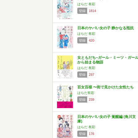
はらだ 有彩
登録
1814
日本のヤバい女の子 静かなる抵抗
はらだ 有彩
登録
420
女ともだち~ガール・ミーツ・ガー
から始まる物語
はらだ 有彩
登録
297
百女百様 〜街で見かけた女性たち
はらだ有彩
登録
239
日本のヤバい女の子 覚醒編 (角川文
庫)
はらだ 有彩
登録
176