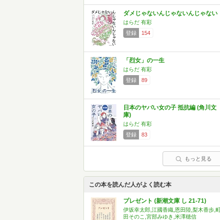
ダメじゃないんじゃないんじゃない
はらだ 有彩
登録
154
「烈女」の一生
はらだ 有彩
登録
89
日本のヤバい女の子 抵抗編 (角川文
庫)
はらだ 有彩
登録
83
もっと見る
この本を読んだ人がよく読む本
プレゼント (新潮文庫 し 21-71)
伊坂幸太郎,江國香織,恩田陸,梨木香歩,
田そのこ,宮部みゆき,米澤穂信