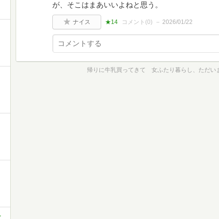
が、そこはまあいいよねと思う。
ナイス
★14
コメント(
0
)
2026/01/22
帰りに牛乳買ってきて 女ふたり暮らし、ただいま
-