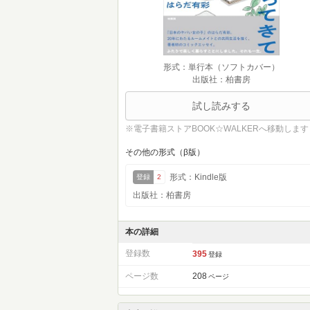
形式：単行本（ソフトカバー）
出版社：柏書房
試し読みする
※電子書籍ストアBOOK☆WALKERへ移動します
その他の形式（β版）
形式：Kindle版
登録
2
出版社：柏書房
本の詳細
登録数
395
登録
ページ数
208
ページ