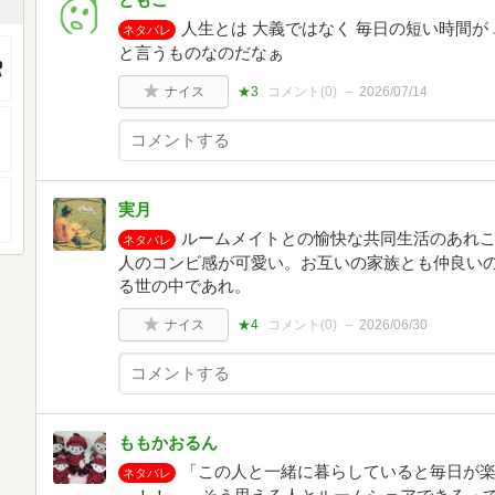
人生とは 大義ではなく 毎日の短い時間が
ネタバレ
と言うものなのだなぁ
ナイス
★3
コメント(
0
)
2026/07/14
実月
ルームメイトとの愉快な共同生活のあれこ
ネタバレ
人のコンビ感が可愛い。お互いの家族とも仲良い
る世の中であれ。
ナイス
★4
コメント(
0
)
2026/06/30
ももかおるん
「この人と一緒に暮らしていると毎日が
ネタバレ