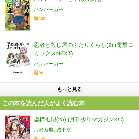
ハンバーガー
102
忍者と殺し屋のふたりぐらし(2) (電撃コ
ミックスNEXT)
ハンバーガー
90
もっと見る
この本を読んだ人がよく読む本
虚構推理(25) (月刊少年マガジンKC)
片瀬茶柴
城平京
128