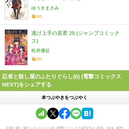
ゆうきまさみ
161
逃げ上手の若君 25 (ジャンプコミック
ス)
松井優征
203
忍者と殺し屋のふたりぐらし(6) (電撃コミックス
NEXT)をシェアする
本つぶやきをつぶやく
忍者と殺し屋のふたりぐらし(6) (電撃コミックスNEXT)
の
評価
59
％
感想・