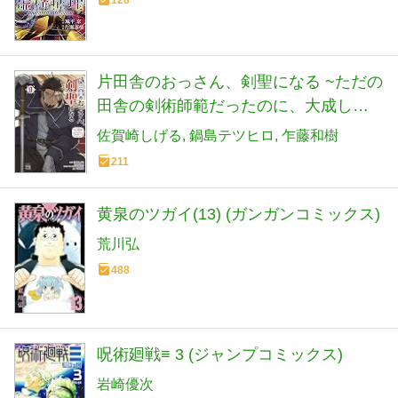
片田舎のおっさん、剣聖になる ~ただの
田舎の剣術師範だったのに、大成した
弟子たちが俺を放ってくれない件~ 9 (9)
佐賀崎しげる
鍋島テツヒロ
乍藤和樹
(ヤングチャンピオンコミックス)
211
黄泉のツガイ(13) (ガンガンコミックス)
荒川弘
488
呪術廻戦≡ 3 (ジャンプコミックス)
岩崎優次