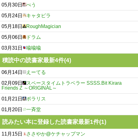
05月30日
べう
05月24日
キャタピラ
05月18日
RoughMagician
05月06日
ドラム
03月31日
喩喩喩
積読中の読書家最新4件(4)
06月14日
えーてる
02月09日
スペースタイムトラベラー SSSS.Bit Kirara
Friends Z ～ORIGINAL～
01月21日
ポラリス
01月20日
一斉堂
読みたい本に登録した読書家最新1件(1)
11月15日
ささやか@ケチャップマン