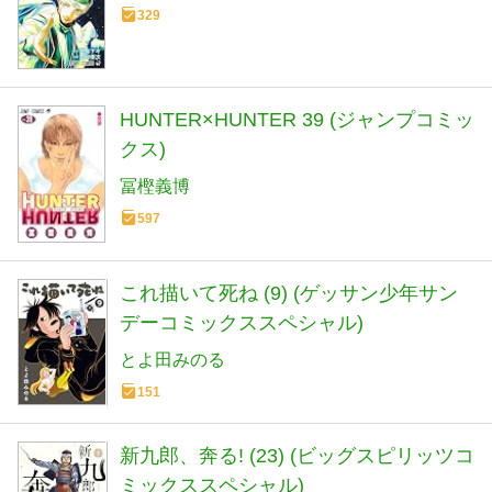
329
HUNTER×HUNTER 39 (ジャンプコミッ
クス)
冨樫義博
597
これ描いて死ね (9) (ゲッサン少年サン
デーコミックススペシャル)
とよ田みのる
151
新九郎、奔る! (23) (ビッグスピリッツコ
ミックススペシャル)