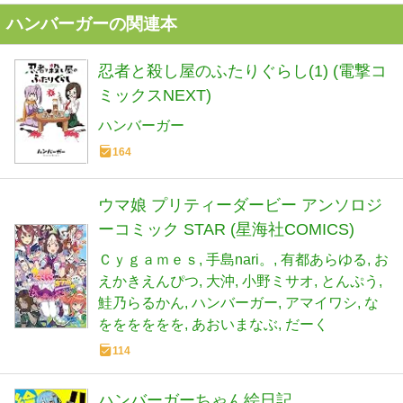
ハンバーガーの関連本
忍者と殺し屋のふたりぐらし(1) (電撃コ
ミックスNEXT)
ハンバーガー
164
ウマ娘 プリティーダービー アンソロジ
ーコミック STAR (星海社COMICS)
Ｃｙｇａｍｅｓ
手島nari。
有都あらゆる
お
えかきえんぴつ
大沖
小野ミサオ
とんぷう
鮭乃らるかん
ハンバーガー
アマイワシ
な
をををををを
あおいまなぶ
だーく
114
ハンバーガーちゃん絵日記