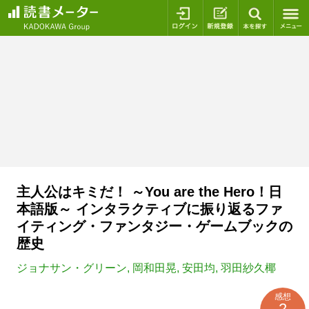
ログイン
新規登録
本を探
主人公はキミだ！ ～You are the Hero！日
本語版～ インタラクティブに振り返るファ
イティング・ファンタジー・ゲームブックの
歴史
ジョナサン・グリーン
,
岡和田晃
,
安田均
,
羽田紗久椰
感想
2