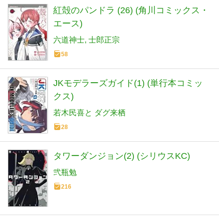
紅殻のパンドラ (26) (角川コミックス・
エース)
六道神士
士郎正宗
58
JKモデラーズガイド(1) (単行本コミッ
クス)
若木民喜と ダグ来栖
28
タワーダンジョン(2) (シリウスKC)
弐瓶勉
216