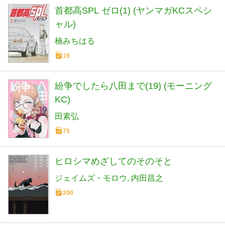
首都高SPL ゼロ(1) (ヤンマガKCスペシ
ャル)
楠みちはる
19
紛争でしたら八田まで(19) (モーニング
KC)
田素弘
75
ヒロシマめざしてのそのそと
ジェイムズ・モロウ
内田昌之
200