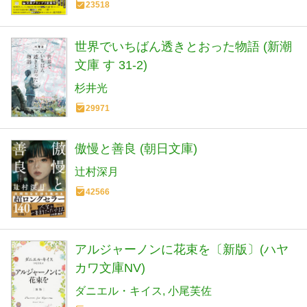
23518
世界でいちばん透きとおった物語 (新潮
文庫 す 31-2)
杉井光
29971
傲慢と善良 (朝日文庫)
辻村深月
42566
アルジャーノンに花束を〔新版〕(ハヤ
カワ文庫NV)
ダニエル・キイス
小尾芙佐