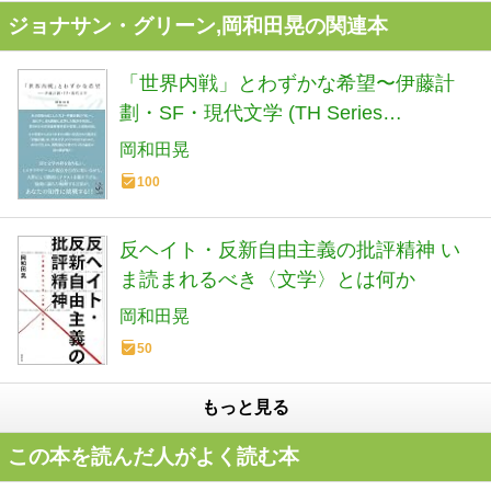
ジョナサン・グリーン,岡和田晃の関連本
「世界内戦」とわずかな希望〜伊藤計
劃・SF・現代文学 (TH Series
ADVANCED)
岡和田晃
100
反ヘイト・反新自由主義の批評精神 い
ま読まれるべき〈文学〉とは何か
岡和田晃
50
もっと見る
この本を読んだ人がよく読む本