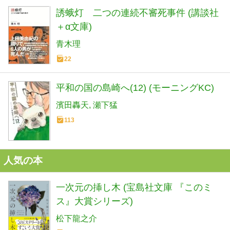
誘蛾灯 二つの連続不審死事件 (講談社
＋α文庫)
青木理
22
平和の国の島崎へ(12) (モーニングKC)
濱田轟天
瀬下猛
113
人気の本
一次元の挿し木 (宝島社文庫 『このミ
ス』大賞シリーズ)
松下龍之介