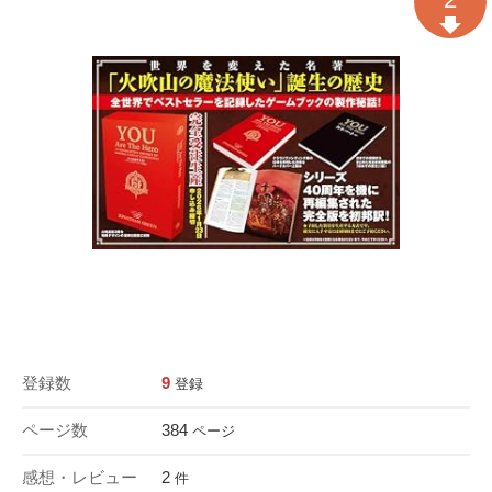
登録数
9
登録
ページ数
384
ページ
感想・レビュー
2
件