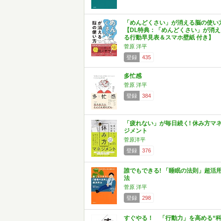
「めんどくさい」が消える脳の使い
【DL特典：「めんどくさい」が消え
る行動早見表＆スマホ壁紙 付き】
菅原 洋平
登録
435
多忙感
菅原 洋平
登録
384
「疲れない」が毎日続く! 休み方マ
ジメント
菅原洋平
登録
376
誰でもできる! 「睡眠の法則」超活
法
菅原 洋平
登録
298
すぐやる！ 「行動力」を高める“