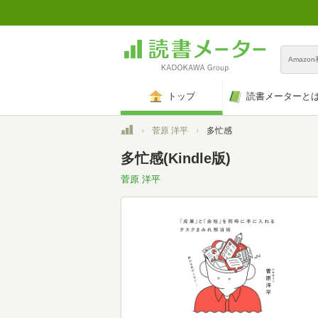
Amazo
トップ
読書メーターと
トップ
菅原 洋平
多忙感
多忙感(Kindle版)
菅原 洋平