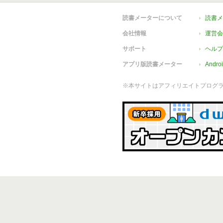
読書メーターについて
読書メ
会社情報
運営会
サポート
ヘルプ
アプリ版読書メーター
Andr
※本サイトはアフィリエイトプログ