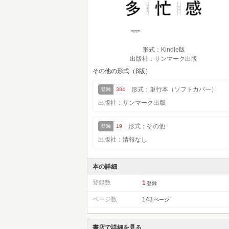
形式：Kindle版
出版社：サンマーク出版
その他の形式（β版）
形式：単行本（ソフトカバー）
登録
384
出版社：サンマーク出版
形式：その他
登録
19
出版社：情報なし
本の詳細
登録数
1
登録
ページ数
143
ページ
書店で詳細を見る