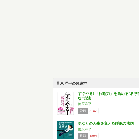
菅原 洋平の関連本
すぐやる! 「行動力」を高める“科学
な"方法
菅原洋平
登録
2102
あなたの人生を変える睡眠の法則
菅原洋平
登録
1889