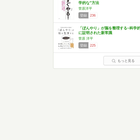
学的な”方法
菅原洋平
登録
236
「ぼんやり」が脳を整理する~科学
に証明された新常識
菅原 洋平
登録
225
もっと見る