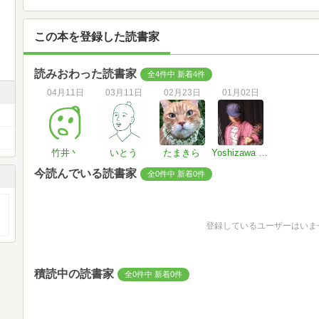
この本を登録した読書家
読みおわった読書家
全4件中 新着4件
04月11日
03月11日
02月23日
01月02日
竹井丶
いとう
たまきら
Yoshizawa Hiroyuki
今読んでいる読書家
全0件中 新着0件
登録しているユーザーはいま
積読中の読書家
全0件中 新着0件