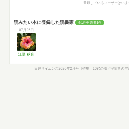
登録しているユーザーはいま
読みたい本に登録した読書家
全1件中 新着1件
07月26日
江夏 秋音
日経サイエンス2026年2月号（特集：10代の脳／宇宙史の