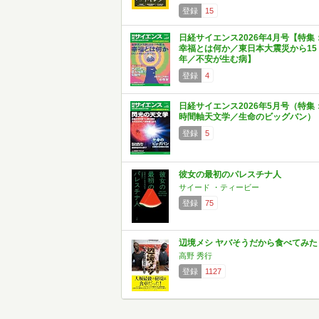
登録
15
日経サイエンス2026年4月号【特集
幸福とは何か／東日本大震災から15
年／不安が生む病】
登録
4
日経サイエンス2026年5月号（特集
時間軸天文学／生命のビッグバン）
登録
5
彼女の最初のパレスチナ人
サイード ・ティービー
登録
75
辺境メシ ヤバそうだから食べてみた
高野 秀行
登録
1127