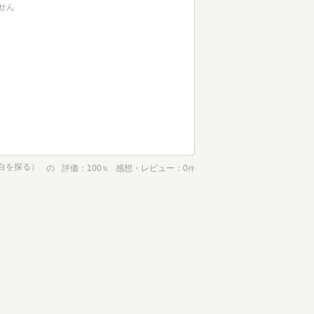
せん
空白を探る）
の
評価
100
感想・レビュー
0
％
件