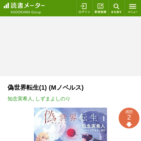
ログイン
新規登録
本を探
偽世界転生(1) (Mノベルス)
知念実希人
,
しずまよしのり
感想
2