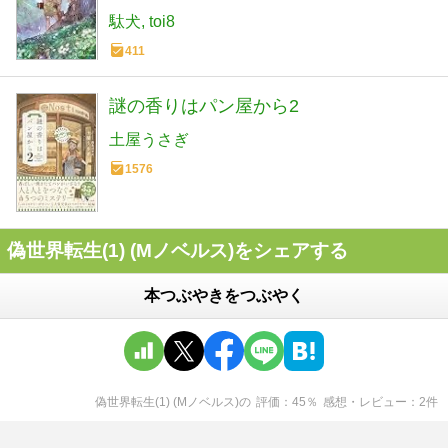
駄犬
toi8
411
謎の香りはパン屋から2
土屋うさぎ
1576
偽世界転生(1) (Mノベルス)をシェアする
本つぶやきをつぶやく
偽世界転生(1) (Mノベルス)
の
評価
45
％
感想・レビュー
2
件