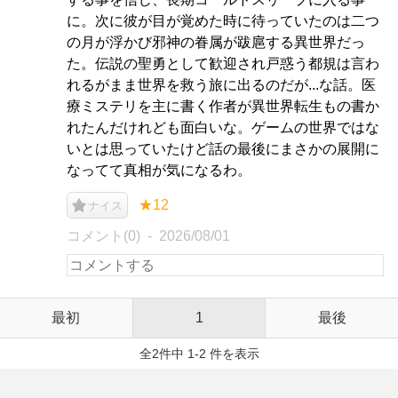
に。次に彼が目が覚めた時に待っていたのは二つ
の月が浮かび邪神の眷属が跋扈する異世界だっ
た。伝説の聖勇として歓迎され戸惑う都規は言わ
れるがまま世界を救う旅に出るのだが...な話。医
療ミステリを主に書く作者が異世界転生もの書か
れたんだけれども面白いな。ゲームの世界ではな
いとは思っていたけど話の最後にまさかの展開に
なってて真相が気になるわ。
★12
ナイス
コメント(0)
2026/08/01
最初
1
最後
全2件中 1-2 件を表示