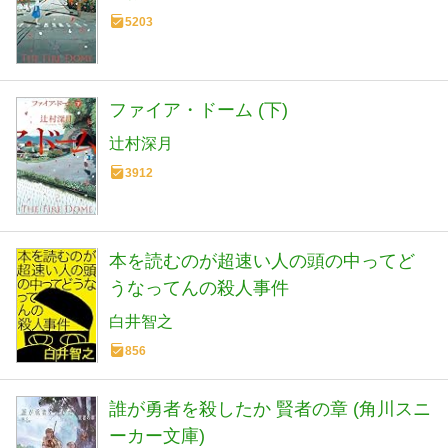
5203
ファイア・ドーム (下)
辻村深月
3912
本を読むのが超速い人の頭の中ってど
うなってんの殺人事件
白井智之
856
誰が勇者を殺したか 賢者の章 (角川スニ
ーカー文庫)