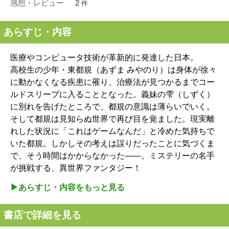
感想・レビュー
2
件
あらすじ・内容
医療やコンピュータ技術が革新的に発達した日本。
高校生の少年・東都規（あずま みやのり）は身体が徐々
に動かなくなる疾患に罹り、治療法が見つかるまでコー
ルドスリープに入ることとなった。義妹の雫（しずく）
に別れを告げたところで、都規の意識は薄らいでいく。
そして都規は見知らぬ世界で再び目を覚ました。現実離
れした状況に「これはゲームなんだ」と冷めた気持ちで
いた都規。しかしその考えは誤りだったことに気づくま
で、そう時間はかからなかった――。ミステリーの名手
が挑戦する、異世界ファンタジー！
▶︎あらすじ・内容をもっと見る
書店で詳細を見る