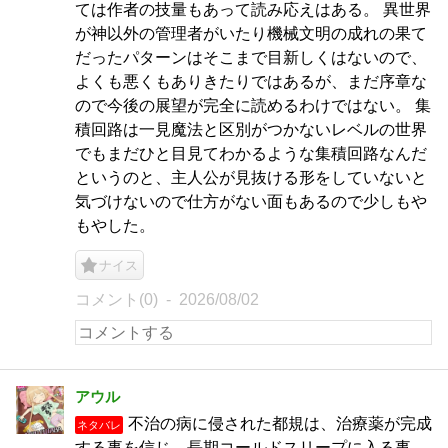
ては作者の技量もあって読み応えはある。 異世界
が神以外の管理者がいたり機械文明の成れの果て
だったパターンはそこまで目新しくはないので、
よくも悪くもありきたりではあるが、まだ序章な
ので今後の展望が完全に読めるわけではない。 集
積回路は一見魔法と区別がつかないレベルの世界
でもまだひと目見てわかるような集積回路なんだ
というのと、主人公が見抜ける形をしていないと
気づけないので仕方がない面もあるので少しもや
もやした。
ナイス
コメント(0)
2026/08/02
アウル
不治の病に侵された都規は、治療薬が完成
ネタバレ
する事を信じ、長期コールドスリープに入る事