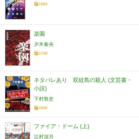
1064
楽園
夕木春央
1749
ネタバレあり 双紋島の殺人 (文芸書・
小説)
下村敦史
1645
ファイア・ドーム (上)
辻村深月