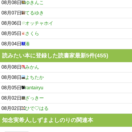
08月08日
ゆきんこ
08月07日
てるゆき
08月06日
オッチャホイ
08月05日
さくら
08月04日
湊
読みたい本に登録した読書家最新5件(455)
08月08日
みかん
08月08日
よちたか
08月05日
rantairyu
08月02日
ざっきー
08月02日
ひで♡はる
知念実希人,しずまよしのりの関連本