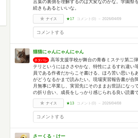
言葉の裏側を理解するのは大変なのかな。学園祭
続きもあるといいな。
ナイス
★17
コメント(
0
)
2026/04/09
猫猫にゃんにゃんにゃん
高等支援学校が舞台の青春ミステリ第二
ネタバレ
テリというにはささやかな、特性によるすれ違い
員である作者だからこそ書ける、ほろ苦い思いも
がどうなるかまで読みたい。現場実習報告書が合
月無事に卒業し、実習先にそのままお世話になっ
の折り合い、成長をしっかり感じられる良い読書
ナイス
★13
コメント(
0
)
2026/04/08
さーくる・けー