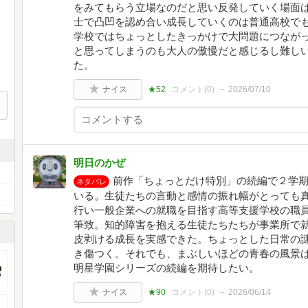
をみてもらう立場なのだと思い反発していく場面
士で凸凹を認め合い成長していくのは普通高校で
学校ではちょっとしたきっかけで大問題につなが
と思ってしまうのも大人の傲慢だと感じるし難し
た。
ナイス
★52
コメント(
0
)
2026/07/10
明日のかぜ
前作「ちょっとだけ特別」の続編で２学
ネタバレ
いる。生徒たちの言動と感情の振れ幅がとっても
行い一般企業への就職を目指す高等支援学校の職
筆致。知的障害を抱える生徒たちたちが事業所で
皮剥ける成長を実感できた。ちょっとした日常の
き傷つく。それでも、まぶしいほどの青春の風景
明星学園シリーズの続編を期待したい。
ナイス
★90
コメント(
0
)
2026/06/14