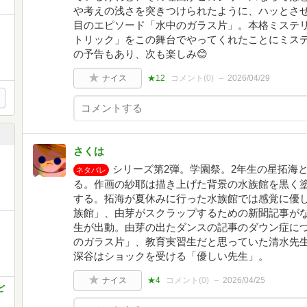
や考えの浅さを突きつけられたように、ハッとさせ
目のエピソード「水中のガラス片」。本格ミステ
トリック」をこの舞台でやってくれたことにミステ
の予告もあり、次も楽しみ😊
ナイス
★12
コメント(
0
)
2026/04/29
さくは
シリーズ第2弾。学園祭。2年生の星拓海
ネタバレ
る。作画の紗耶は描き上げた背景の水族館を黒く
する。拓海が夏休みに行った水族館では感覚に優
族館」、由芽がスクラップするための新聞記事がな
生が出動。由芽の出たダンスの記事のダウン症に
のガラス片」、教育実習生だと思っていた清水先
深谷はショックを受ける「優しい先生」。
ナイス
★4
コメント(
0
)
2026/04/25
ど