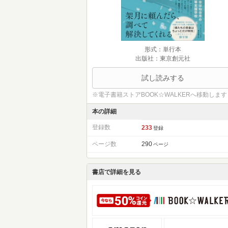
形式：単行本
出版社：東京創元社
試し読みする
※電子書籍ストアBOOK☆WALKERへ移動します
本の詳細
登録数
233
登録
ページ数
290
ページ
書店で詳細を見る