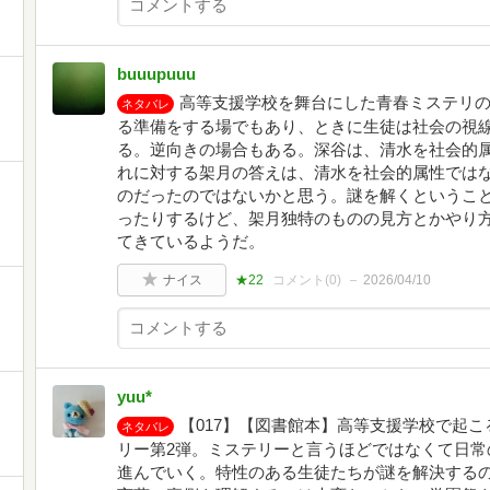
buuupuuu
高等支援学校を舞台にした青春ミステリの
ネタバレ
る準備をする場でもあり、ときに生徒は社会の視
る。逆向きの場合もある。深谷は、清水を社会的
れに対する架月の答えは、清水を社会的属性では
のだったのではないかと思う。謎を解くというこ
ったりするけど、架月独特のものの見方とかやり
てきているようだ。
ナイス
★22
コメント(
0
)
2026/04/10
yuu*
【017】【図書館本】高等支援学校で起
ネタバレ
リー第2弾。ミステリーと言うほどではなくて日常
進んでいく。特性のある生徒たちが謎を解決する