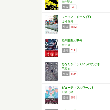
白井智之
登録
835
ファイア・ドーム (下)
辻村 深月
登録
3862
処刑館殺人事件
西式 豊
登録
612
あなたが正しくいられたとき
芦沢 央
登録
1134
ビューティフルワースト
川瀬 七緒
登録
356