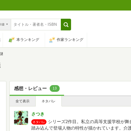
n和書
は
本ランキング
作家ランキング
謎
謎
感想・レビュー
13
全て表示
ネタバレ
さつき
シリーズ2作目。私立の高等支援学校が舞
ネタバレ
踏み込んで登場人物の特性が描かれています。介