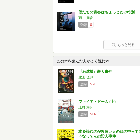
僕たちの青春はちょっとだけ特別
雨井 湖音
登録
0
もっと見る
この本を読んだ人がよく読む本
『石球城』殺人事件
北山 猛邦
登録
551
ファイア・ドーム (上)
辻村 深月
登録
5145
本を読むのが超速い人の頭の中って
うなってんの殺人事件