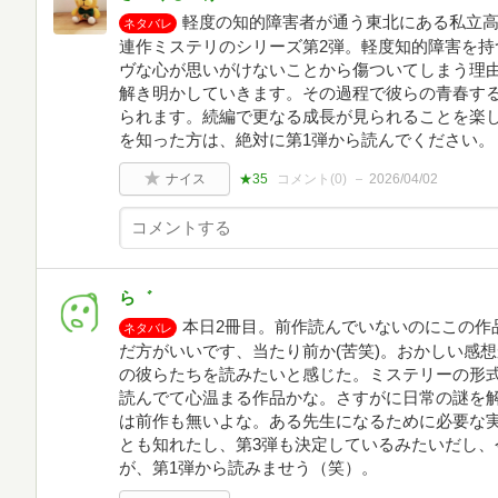
軽度の知的障害者が通う東北にある私立
ネタバレ
連作ミステリのシリーズ第2弾。軽度知的障害を持
ヴな心が思いがけないことから傷ついてしまう理
解き明かしていきます。その過程で彼らの青春す
られます。続編で更なる成長が見られることを楽
を知った方は、絶対に第1弾から読んでください。
ナイス
★35
コメント(
0
)
2026/04/02
ら゛
本日2冊目。前作読んでいないのにこの作
ネタバレ
だ方がいいです、当たり前か(苦笑)。おかしい感
の彼らたちを読みたいと感じた。ミステリーの形
読んでて心温まる作品かな。さすがに日常の謎を
は前作も無いよな。ある先生になるために必要な
とも知れたし、第3弾も決定しているみたいだし、
が、第1弾から読みませう（笑）。