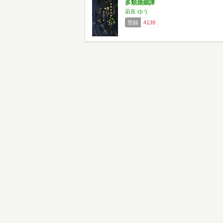
多類婚姻譚
凪良 ゆう
登録
4139