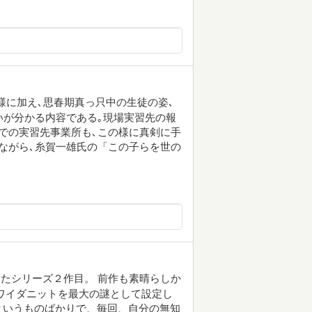
様に加え､思春期真っ只中の生徒の姿､
いが分かる内容である｡現場実習先の報
での実習先事業所も､この様に真剣に手
ながら､糸賀一雄氏の「この子らを世の
たシリーズ２作目。 前作も素晴らしか
ホワイダニットを最大の謎として設定し
というものばかりで、毎回、自分の無知