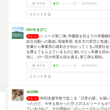
ナイス
★23
コメント(
0
)
2026/05/20
Oh!やまびこ
シリーズ第二弾｡学園祭を控えての学園模
ネタバレ
自立活動への取組､現場実習､先生方の苦労と気遣
告書から事業所の真剣さが伝わってくる｡現実社会
を携えてもらえているものと願いたい｡本書を読み
光に」の一言が何度も頭を過る｡第三弾も期待｡
ナイス
★11
コメント(
0
)
2026/05/19
sk1006
特別支援学校で起こる「日常の謎」を描い
ネタバレ
ったけど、今作も良かった🥺 どのエピソードも
ているけれど、その理由がこのシリーズならでは