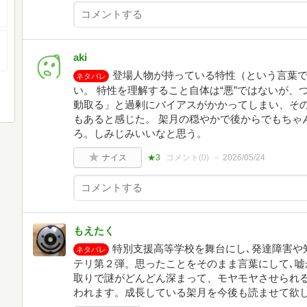
aki
登場人物が持っている特性（という言葉
ネタバレ
い。 特性を理解すること自体は“悪”ではないが、つ
動取る」と過剰にバイアスがかかってしまい、そ
もあると感じた。 架月の穏やかで後からでもちゃ
ろ。しみじみいいなと思う。
ナイス
★3
コメント(
0
)
2026/05/24
もえたく
特別支援高等学校を舞台にし､発達障害や
ネタバレ
テリ第２弾。思ったことをそのまま言葉にして､嘘
取りで謎がどんどん深まって、モヤモヤさせられる
われます。成長している架月を今後も読ませて欲