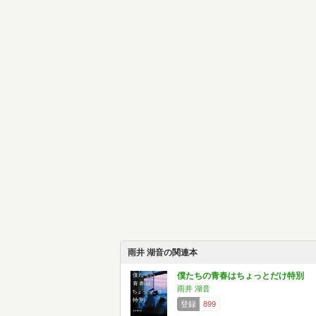
雨井 湖音の関連本
僕たちの青春はちょっとだけ特別
雨井 湖音
登録
899