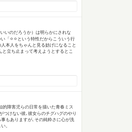
でいいのだろうか）は明らかにされな
い「⚪︎⚪︎という特性だからこういう行
の人本人をちゃんと見る妨げになること
んと立ち止まって考えようとするとこ
知的障害児らの日常を描いた青春ミス
がつけない彼､彼女らのチグハグのやり
事もありますが､その純粋さに心が洗
しい。