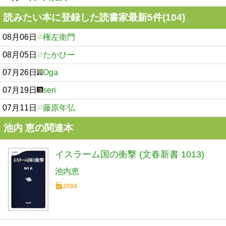
読みたい本に登録した読書家最新5件(104)
08月06日
権左衛門
08月05日
たかひー
07月26日
Oga
07月19日
seri
07月11日
藤原年弘
池内 恵の関連本
イスラーム国の衝撃 (文春新書 1013)
池内恵
2084