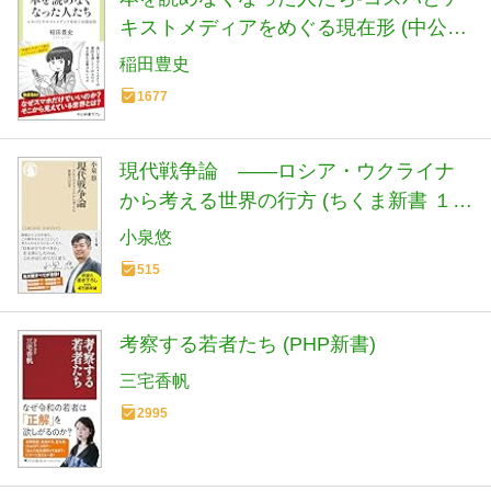
キストメディアをめぐる現在形 (中公新
書ラクレ 861)
稲田豊史
1677
現代戦争論 ――ロシア・ウクライナ
から考える世界の行方 (ちくま新書 １９
００)
小泉悠
515
考察する若者たち (PHP新書)
三宅香帆
2995