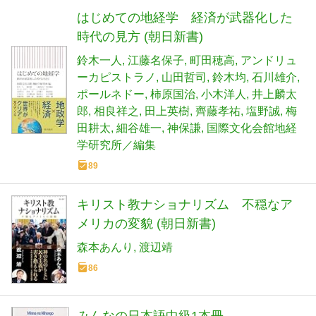
はじめての地経学 経済が武器化した
時代の見方 (朝日新書)
鈴木一人
江藤名保子
町田穂高
アンドリュ
ーカピストラノ
山田哲司
鈴木均
石川雄介
ポールネドー
柿原国治
小木洋人
井上麟太
郎
相良祥之
田上英樹
齊藤孝祐
塩野誠
梅
田耕太
細谷雄一
神保謙
国際文化会館地経
学研究所／編集
89
キリスト教ナショナリズム 不穏なア
メリカの変貌 (朝日新書)
森本あんり
渡辺靖
86
みんなの日本語中級1本冊