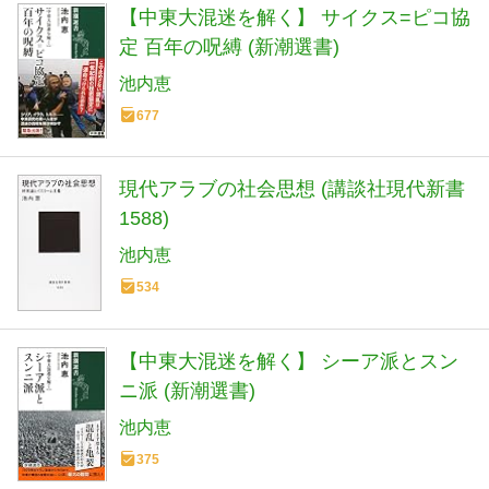
【中東大混迷を解く】 サイクス=ピコ協
定 百年の呪縛 (新潮選書)
池内恵
677
現代アラブの社会思想 (講談社現代新書
1588)
池内恵
534
【中東大混迷を解く】 シーア派とスン
ニ派 (新潮選書)
池内恵
375