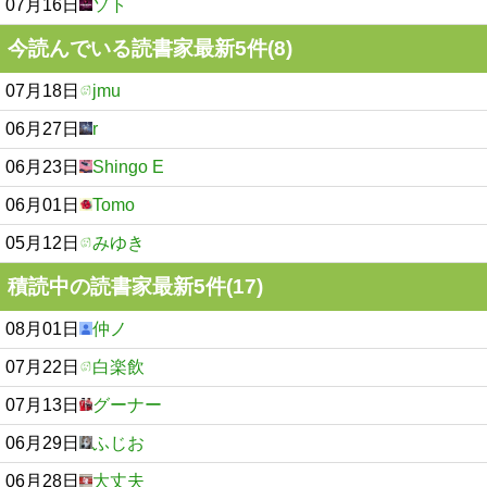
07月16日
ソト
今読んでいる読書家最新5件(8)
07月18日
jmu
06月27日
r
06月23日
Shingo E
06月01日
Tomo
05月12日
みゆき
積読中の読書家最新5件(17)
08月01日
仲ノ
07月22日
白楽飲
07月13日
グーナー
06月29日
ふじお
06月28日
大丈夫