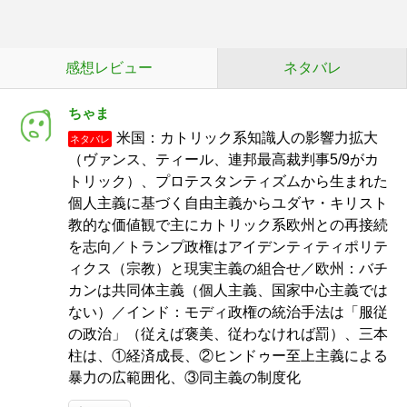
感想レビュー
ネタバレ
ちゃま
米国：カトリック系知識人の影響力拡大
ネタバレ
（ヴァンス、ティール、連邦最高裁判事5/9がカ
トリック）、プロテスタンティズムから生まれた
個人主義に基づく自由主義からユダヤ・キリスト
教的な価値観で主にカトリック系欧州との再接続
を志向／トランプ政権はアイデンティティポリテ
ィクス（宗教）と現実主義の組合せ／欧州：バチ
カンは共同体主義（個人主義、国家中心主義では
ない）／インド：モディ政権の統治手法は「服従
の政治」（従えば褒美、従わなければ罰）、三本
柱は、①経済成長、②ヒンドゥー至上主義による
暴力の広範囲化、③同主義の制度化