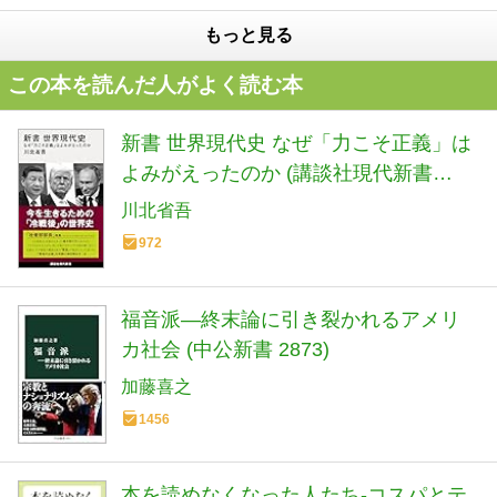
もっと見る
この本を読んだ人がよく読む本
新書 世界現代史 なぜ「力こそ正義」は
よみがえったのか (講談社現代新書
2798)
川北省吾
972
福音派―終末論に引き裂かれるアメリ
カ社会 (中公新書 2873)
加藤喜之
1456
本を読めなくなった人たち-コスパとテ