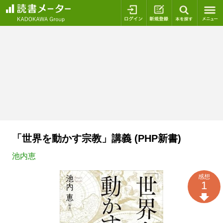
ログイン
新規登録
本を探
「世界を動かす宗教」講義 (PHP新書)
池内恵
感想
1