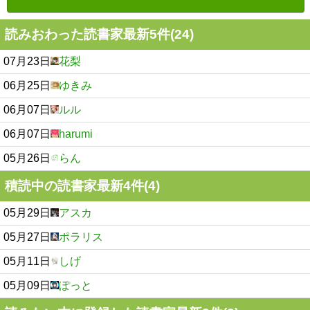
読みおわった読書家最新5件(24)
07月23日
花梨
06月25日
ゆきみ
06月07日
ルル
06月07日
harumi
05月26日
らん
積読中の読書家最新4件(4)
05月29日
アスカ
05月27日
ポラリス
05月11日
しげ
05月09日
ぽっと