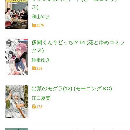
ス)
和山やま
1176
多聞くん今どっち!? 14 (花とゆめコミッ
クス)
師走ゆき
159
出禁のモグラ(12) (モーニング KC)
江口夏実
178