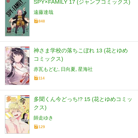
SPY×FAMILY 17 (ジャンプコミックス)
遠藤達哉
848
神さま学校の落ちこぼれ 13 (花とゆめ
コミックス)
赤瓦もどむ
日向夏
星海社
114
多聞くん今どっち!? 15 (花とゆめコミッ
クス)
師走ゆき
129