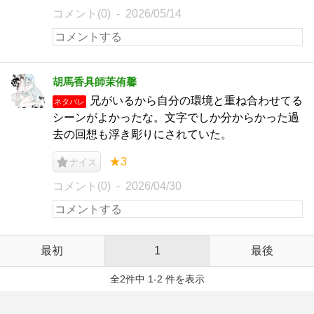
コメント(0)
2026/05/14
胡馬香具師茉侑馨
兄がいるから自分の環境と重ね合わせてる
ネタバレ
シーンがよかったな。文字でしか分からかった過
去の回想も浮き彫りにされていた。
★3
ナイス
コメント(0)
2026/04/30
最初
1
最後
全2件中 1-2 件を表示