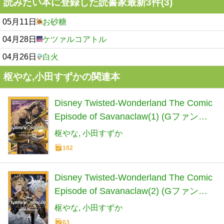
読みたい本に登録した読書家最新3件(3)
05月11日
お砂糖
04月28日
ケツァルコアトル
04月26日
白火
枢やな,小田すずかの関連本
Disney Twisted-Wonderland The Comic
Episode of Savanaclaw(1) (Gファンタ
ジーコミックス)
枢やな
小田すずか
102
Disney Twisted-Wonderland The Comic
Episode of Savanaclaw(2) (Gファンタ
ジーコミックス)
枢やな
小田すずか
63