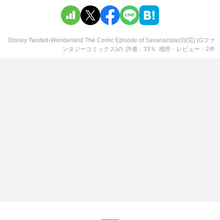
Disney Twisted-Wonderland The Comic Episode of Savanaclaw(3)(完) (Gファ
ンタジーコミックス)
の
評価
33
％
感想・レビュー
2
件