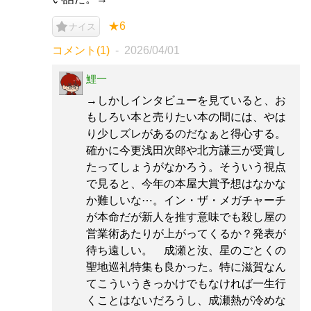
★6
ナイス
コメント(1)
2026/04/01
鯉一
→しかしインタビューを見ていると、お
もしろい本と売りたい本の間には、やは
り少しズレがあるのだなぁと得心する。
確かに今更浅田次郎や北方謙三が受賞し
たってしょうがなかろう。そういう視点
で見ると、今年の本屋大賞予想はなかな
か難しいな⋯。イン・ザ・メガチャーチ
が本命だが新人を推す意味でも殺し屋の
営業術あたりが上がってくるか？発表が
待ち遠しい。 成瀬と汝、星のごとくの
聖地巡礼特集も良かった。特に滋賀なん
てこういうきっかけでもなければ一生行
くことはないだろうし、成瀬熱が冷めな