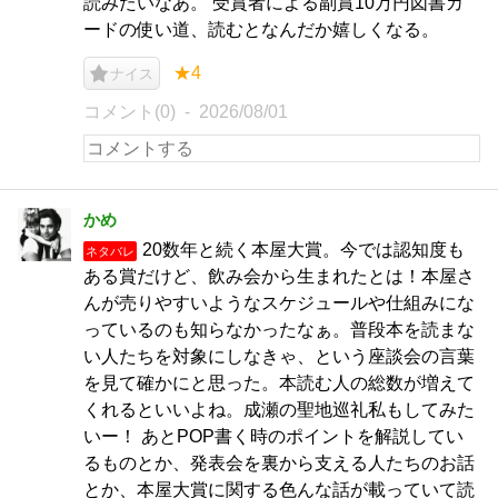
読みたいなあ。 受賞者による副賞10万円図書カ
ードの使い道、読むとなんだか嬉しくなる。
★4
ナイス
コメント(0)
2026/08/01
かめ
20数年と続く本屋大賞。今では認知度も
ネタバレ
ある賞だけど、飲み会から生まれたとは！本屋さ
んが売りやすいようなスケジュールや仕組みにな
っているのも知らなかったなぁ。普段本を読まな
い人たちを対象にしなきゃ、という座談会の言葉
を見て確かにと思った。本読む人の総数が増えて
くれるといいよね。成瀬の聖地巡礼私もしてみた
いー！ あとPOP書く時のポイントを解説してい
るものとか、発表会を裏から支える人たちのお話
とか、本屋大賞に関する色んな話が載っていて読