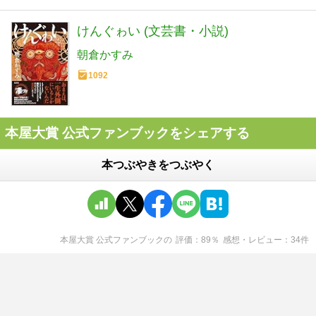
けんぐゎい (文芸書・小説)
朝倉かすみ
1092
本屋大賞 公式ファンブックをシェアする
本つぶやきをつぶやく
本屋大賞 公式ファンブック
の
評価
89
％
感想・レビュー
34
件