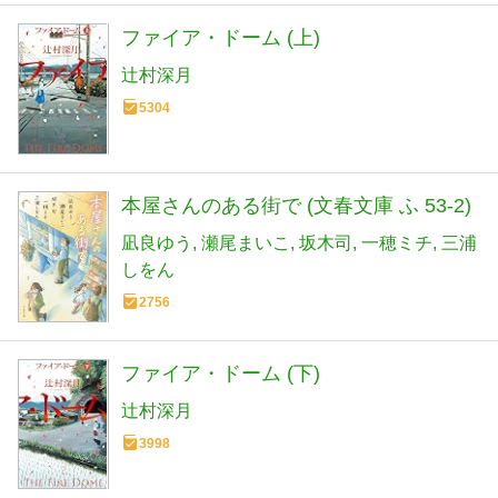
ファイア・ドーム (上)
辻村深月
5304
本屋さんのある街で (文春文庫 ふ 53-2)
凪良ゆう
瀬尾まいこ
坂木司
一穂ミチ
三浦
しをん
2756
ファイア・ドーム (下)
辻村深月
3998