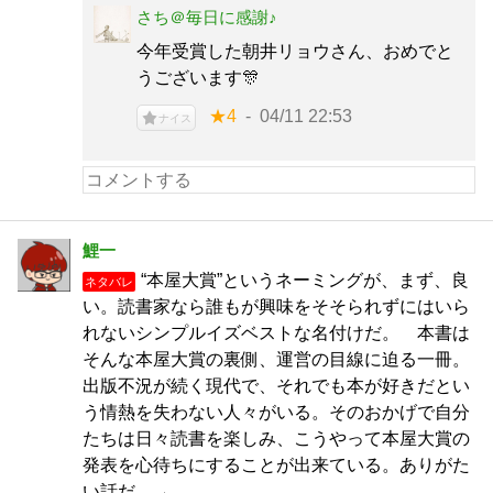
さち＠毎日に感謝♪
今年受賞した朝井リョウさん、おめでと
うございます🎊
★4
04/11 22:53
ナイス
鯉一
“本屋大賞”というネーミングが、まず、良
ネタバレ
い。読書家なら誰もが興味をそそられずにはいら
れないシンプルイズベストな名付けだ。 本書は
そんな本屋大賞の裏側、運営の目線に迫る一冊。
出版不況が続く現代で、それでも本が好きだとい
う情熱を失わない人々がいる。そのおかげで自分
たちは日々読書を楽しみ、こうやって本屋大賞の
発表を心待ちにすることが出来ている。ありがた
い話だ。→