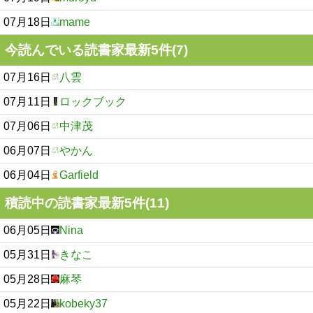
07月18日
mame
今読んでいる読書家最新5件(7)
07月16日
八雲
07月11日
ロックブック
07月06日
中津茂
06月07日
やかん
06月04日
Garfield
積読中の読書家最新5件(11)
06月05日
Nina
05月31日
きなこ
05月28日
麻琴
05月22日
kobeky37