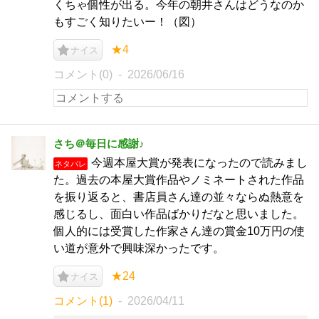
くちゃ個性が出る。今年の朝井さんはどうなのか
もすごく知りたいー！（図）
★4
ナイス
コメント(0)
2026/06/16
さち＠毎日に感謝♪
今週本屋大賞が発表になったので読みまし
ネタバレ
た。過去の本屋大賞作品やノミネートされた作品
を振り返ると、書店員さん達の並々ならぬ熱意を
感じるし、面白い作品ばかりだなと思いました。
個人的には受賞した作家さん達の賞金10万円の使
い道が意外で興味深かったです。
★24
ナイス
コメント(1)
2026/04/11