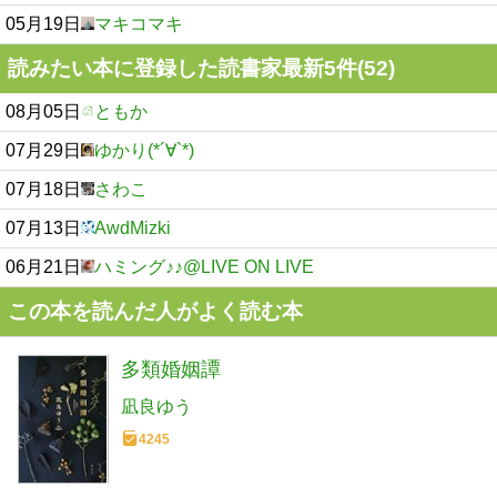
05月19日
マキコマキ
読みたい本に登録した読書家最新5件(52)
08月05日
ともか
07月29日
ゆかり(*´∀`*)
07月18日
さわこ
07月13日
AwdMizki
06月21日
ハミング♪♪@LIVE ON LIVE
この本を読んだ人がよく読む本
多類婚姻譚
凪良ゆう
4245