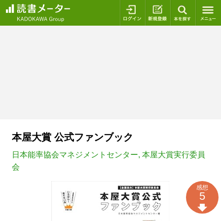
ログイン
新規登録
本を探
本屋大賞 公式ファンブック
日本能率協会マネジメントセンター
,
本屋大賞実行委員
会
感想
5