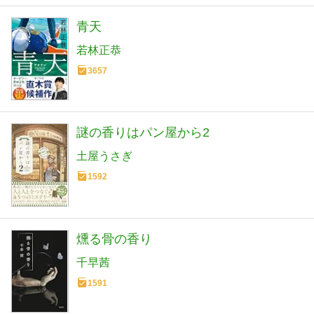
青天
若林正恭
3657
謎の香りはパン屋から2
土屋うさぎ
1592
燻る骨の香り
千早茜
1591