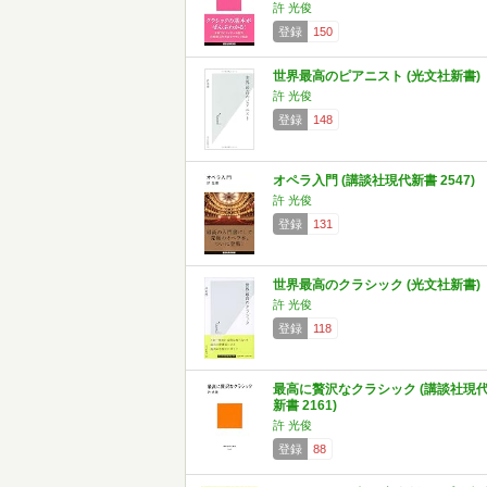
許 光俊
登録
150
世界最高のピアニスト (光文社新書)
許 光俊
登録
148
オペラ入門 (講談社現代新書 2547)
許 光俊
登録
131
世界最高のクラシック (光文社新書)
許 光俊
登録
118
最高に贅沢なクラシック (講談社現
新書 2161)
許 光俊
登録
88