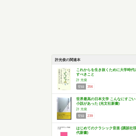
許光俊の関連本
これからを生き抜くために大学時代
すべきこと
許 光俊
登録
356
世界最高の日本文学 こんなにすごい
小説があった (光文社新書)
許 光俊
登録
239
はじめてのクラシック音楽 (講談社
代新書)