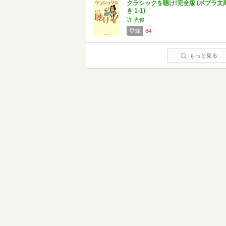
クラシックを聴け!完全版 (ポプラ文
き 1-1)
許 光俊
登録
84
もっと見る