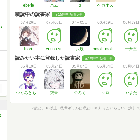
eberle
ハム
ｄ
ベカオス
積読中の読書家
全15件中 新着8件
~
07月26日
07月08日
07月05日
06月19日
06月19日
つ
Inorii
yuunu-su
八岐
omoti_moti_30
一斉堂
読みたい本に登録した読書家
全18件中 新着8件
06月19日
05月24日
05月07日
05月04日
05月04日
つぐみともみ゜。♮√
架音
のろく
クロ
やまだ
で