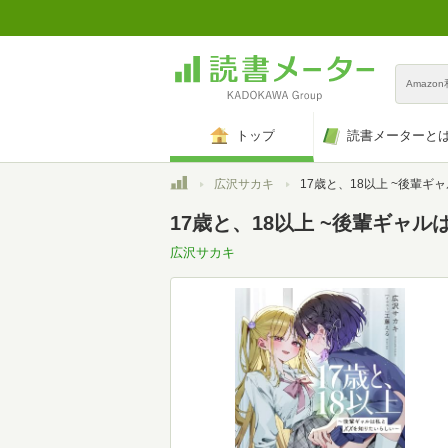
Amazo
トップ
読書メーターと
トップ
広沢サカキ
17歳と、18以上 ~後輩ギャルは私と××を知りたいらしい~ (
17歳と、18以上 ~後輩ギャル
広沢サカキ