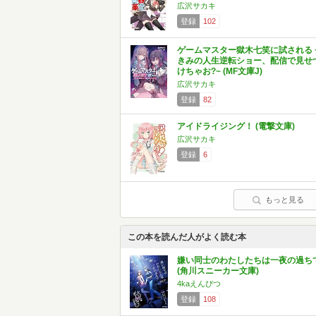
広沢サカキ
登録
102
ゲームマスター獄木七笑に試される 
きみの人生逆転ショー、配信で見せ
けちゃお?~ (MF文庫J)
広沢サカキ
登録
82
アイドライジング！ (電撃文庫)
広沢サカキ
登録
6
もっと見る
この本を読んだ人がよく読む本
嫌い同士のわたしたちは一夜の過ち
(角川スニーカー文庫)
4kaえんぴつ
登録
108