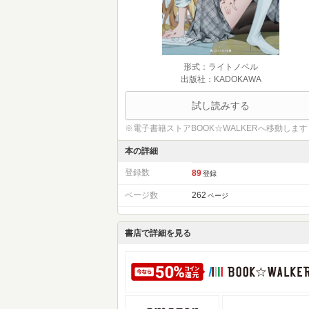
形式：ライトノベル
出版社：KADOKAWA
試し読みする
※電子書籍ストアBOOK☆WALKERへ移動します
本の詳細
登録数
89
登録
ページ数
262
ページ
書店で詳細を見る