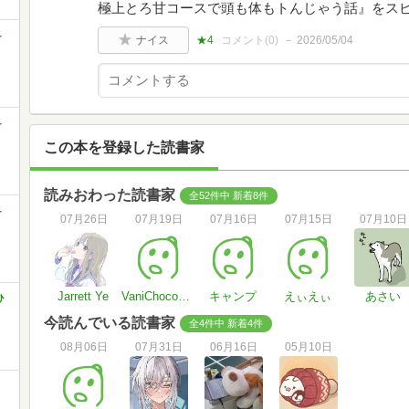
極上とろ甘コースで頭も体もトんじゃう話』をスピン
-
ナイス
★4
コメント(
0
)
2026/05/04
-
この本を登録した読書家
読みおわった読書家
全52件中 新着8件
-
07月26日
07月19日
07月16日
07月15日
07月10日
Jarrett Ye
VaniChoco4649
キャンプ
えぃえぃ
あさい
ひ
今読んでいる読書家
全4件中 新着4件
08月06日
07月31日
06月16日
05月10日