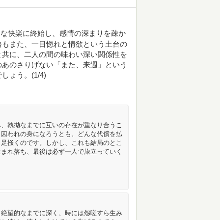
的な快楽に終始し、感情の深まりを疎か
語もまた、一目惚れと情欲という土台の
と共に、二人の間の味わい深い関係性を
のあのさりげない「また、来週」という
う。(1/4)
み、執拗なまでに互いの存在が重なり合うこ
、囚われの身になろうとも、どんな代償を払
と足掻くのです。しかし、これも結局のとこ
生まれ落ち、最後は必ず一人で旅立っていく
、絶望的なまでに深く、時には怨嗟すら生み