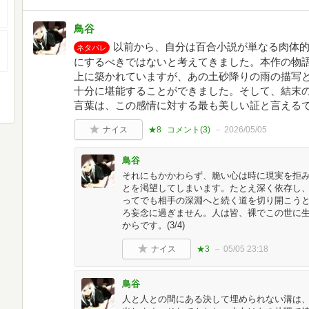
鳥谷
以前から、自分は百合小説が単なる肉体
ネタバレ
にするべきではないと考えてきました。本作の物
上に築かれていますが、あの土砂降りの雨の描写
十分に堪能することができました。そして、結末
言葉は、この感情に対する最も美しい証と言えるでしょ
ナイス
★8
コメント(
3
)
2026/05/05
鳥谷
それにもかかわらず、脆い心は時に現実を拒
とを渇望してしまいます。たとえ深く依存し
ってでも相手の深淵へと続く道を切り開こう
ろ妄念に過ぎません。人は皆、裸でこの世に
からです。(3/4)
ナイス
★3
05/05 23:18
鳥谷
人と人との間にある決して埋められない溝は