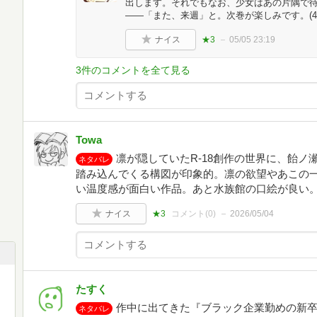
出します。それでもなお、少女はあの片隅で
――「また、来週」と。次巻が楽しみです。(4/
ナイス
★3
05/05 23:19
3件のコメントを全て見る
Towa
凛が隠していたR-18創作の世界に、飴
ネタバレ
踏み込んでくる構図が印象的。凛の欲望やあこの
い温度感が面白い作品。あと水族館の口絵が良い。 
ナイス
★3
コメント(
0
)
2026/05/04
たすく
作中に出てきた『ブラック企業勤めの新卒
ネタバレ