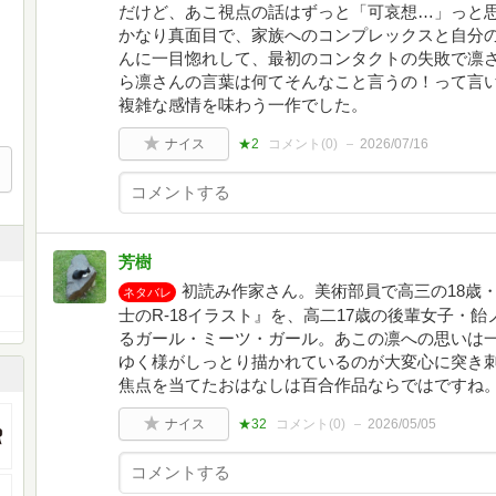
だけど、あこ視点の話はずっと「可哀想…」っと
かなり真面目で、家族へのコンプレックスと自分
んに一目惚れして、最初のコンタクトの失敗で凛
ら凛さんの言葉は何てそんなこと言うの！って言
複雑な感情を味わう一作でした。
ナイス
★2
コメント(
0
)
2026/07/16
芳樹
初読み作家さん。美術部員で高三の18歳
ネタバレ
士のR-18イラスト』を、高二17歳の後輩女子・
るガール・ミーツ・ガール。あこの凛への思いは
ゆく様がしっとり描かれているのが大変心に突き
焦点を当てたおはなしは百合作品ならではですね
ナイス
★32
コメント(
0
)
2026/05/05