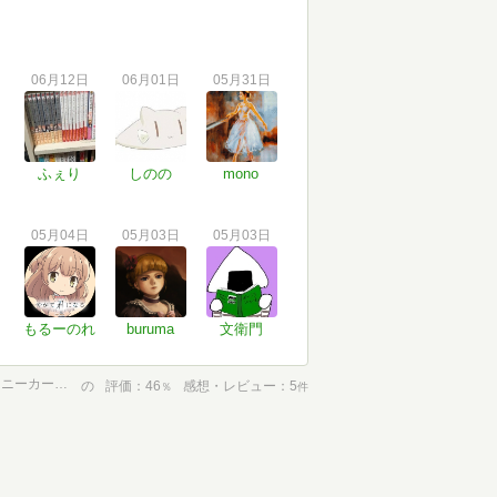
06月12日
06月01日
05月31日
ふぇり
しのの
mono
05月04日
05月03日
05月03日
もるーのれ
buruma
文衛門
17歳と、18以上 ~後輩ギャルは私と××を知りたいらしい~ (角川スニーカー文庫)
の
評価
46
感想・レビュー
5
％
件