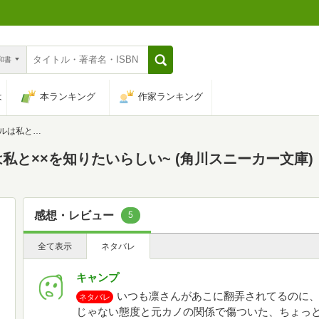
n和書
は
本ランキング
作家ランキング
角川スニーカー文庫)
は私と××を知りたいらしい~ (角川スニーカー文庫)
感想・レビュー
5
全て表示
ネタバレ
キャンプ
いつも凛さんがあこに翻弄されてるのに
ネタバレ
じゃない態度と元カノの関係で傷ついた、ちょっ