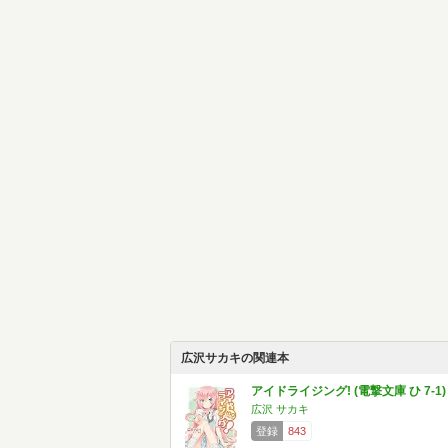
広沢サカキの関連本
アイドライジング! (電撃文庫 ひ 7-1)
広沢 サカキ
登録
843