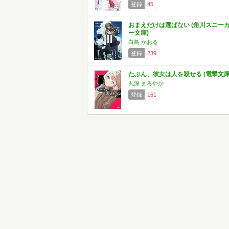
登録
45
おまえだけは選ばない (角川スニー
ー文庫)
白鳥 かおる
登録
239
たぶん、彼女は人を殺せる (電撃文庫
丸深 まろやか
登録
161