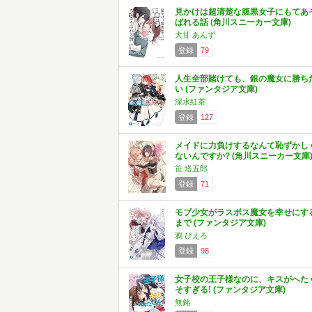
見かけは超清楚な腹黒女子にもてあ
ばれる話 (角川スニーカー文庫)
犬甘 あんず
登録
79
人生全部賭けても、銀の魔女に勝ち
い (ファンタジア文庫)
深水紅茶
登録
127
メイドに力負けするなんて恥ずかし
ないんですか? (角川スニーカー文庫
笹 塔五郎
登録
71
モブ少女がラスボス魔女を幸せにす
まで (ファンタジア文庫)
鴉 ぴえろ
登録
98
女子校の王子様なのに、キスがへた
そすぎる! (ファンタジア文庫)
無銘