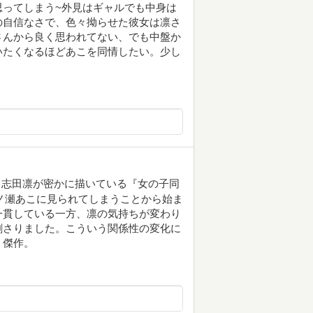
思ってしまう~外見はギャルでも中身は
の自信なさで、色々拗らせた彼女は凛さ
さんから良く思われてない、でも中盤か
いたくなるほどあこを同情したい。少し
・志田凛が密かに描いている『女の子同
飴ノ瀬あこに見られてしまうことから始ま
一貫している一方、凛の気持ちが変わり
刺さりました。こういう関係性の変化に
。傑作。