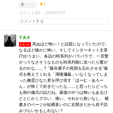
★7
ナイス
コメント(0)
2026/07/25
すあま
死ぬほど怖い！と話題になっていたので。
ネタバレ
なるほど確かに怖い。そしてインターネット文章
(?)がうまい。各話の時系列がバラバラで、一見繋
がってなさそうなものも時系列順に並べたら繋が
るのかな……？ "藤谷優子の死因を忘れさせる"儀
式を教えてくれる「濁唾濔蓏」いなくなってしま
った幽霊ひなた君を呼び戻す「ほーむ・あろー
ん」が怖くて好きだったな……と思ったらどっち
も例の儀式の話だね。最後のやつは怖いもあるけ
どとにかくグロい、痛い。それから救いなし。 横
書きのページが結構多いのに右開きだから若干読
みづらいかもしれない？