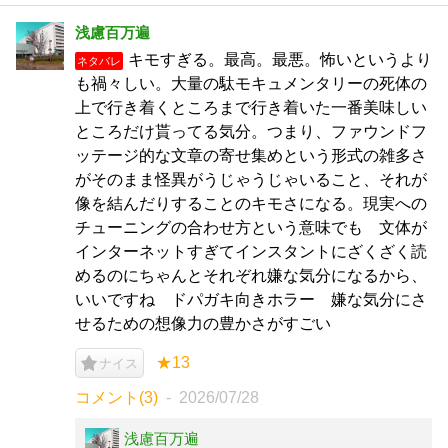
浅慮百万遍
キモすぎる。最高。最悪。怖いというより
ネタバレ
も禍々しい。大量の駄モキュメンタリーの死体の
上で行き着くところまで行き着いた一番美味しい
ところだけ貰ってる気分。つまり、ファウンドフ
ッテージ的な文章の寄せ集めという形式の雑多さ
がそのまま怪異がうじゃうじゃいること、それが
像を結んだりすることのキモさになる。現実への
チューニングの合わせ方という意味でも 文体が
インターネットすぎてインスタントにざくざく読
めるのにちゃんとそれぞれ嫌な気分になるから、
いいですね ドパガキ向きホラー 嫌な気分にさ
せるための想像力の豊かさがすごい
★13
ナイス
コメント(3)
2026/07/28
浅慮百万遍