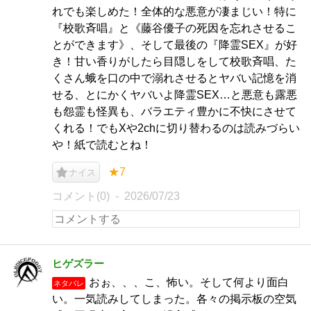
れでも楽しめた！全体的な悪意が凄まじい！特に
『校歌斉唱』と《藤谷優子の死因を忘れさせるこ
とができます》、そして最後の『降霊SEX』が好
き！甘い香りがしたら目隠しをして校歌斉唱、た
くさん蛾を口の中で溺れさせるとヤバい記憶を消
せる、とにかくヤバいよ降霊SEX…と悪意も露悪
も怨霊も怪異も、バラエティ豊かに不快にさせて
くれる！でもXや2chに切り替わるのは読みづらい
や！紙で読むとね！
★7
ナイス
コメント(0)
2026/07/23
ヒゲズラー
おぉ、、、こ、怖い。そして何より面白
ネタバレ
い。一気読みしてしまった。各々の掲示板の空気