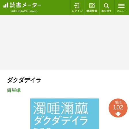
ログイン
新規登録
本を探
ダクダデイラ
餅屋蛾
感想
102