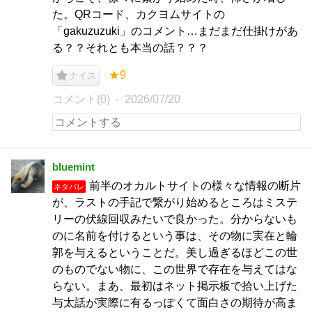
た。QRコード、カクヨムサイトの
「gakuzuzuki」のコメント…まだまだ仕掛けがあ
る？？それとも本当の話？？？
★9
ナイス
コメント(0)
2026/07/20
bluemint
前半のオカルトサイトの様々な情報の断片
ネタバレ
が、ラストの手記で繋がり始めるところはミステ
リーの伏線回収みたいで良かった。分からないも
のに名前を付けるという事は、その物に実在と輪
郭を与えるということだ。美し過ぎるほどこの世
のものでない物に、この世界で存在を与えてはな
らない。まあ、最初はネット掲示板で拾い上げた
与太話が実際に有るっぽくて面白さの期待が高ま