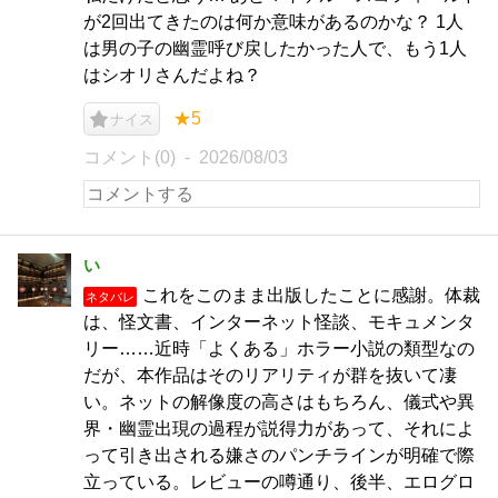
が2回出てきたのは何か意味があるのかな？ 1人
は男の子の幽霊呼び戻したかった人で、もう1人
はシオリさんだよね？
★5
ナイス
コメント(0)
2026/08/03
い
これをこのまま出版したことに感謝。体裁
ネタバレ
は、怪文書、インターネット怪談、モキュメンタ
リー……近時「よくある」ホラー小説の類型なの
だが、本作品はそのリアリティが群を抜いて凄
い。ネットの解像度の高さはもちろん、儀式や異
界・幽霊出現の過程が説得力があって、それによ
って引き出される嫌さのパンチラインが明確で際
立っている。レビューの噂通り、後半、エログロ