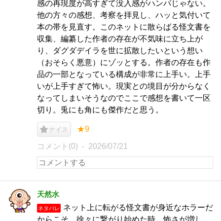
感の再現度が高すぎて没入感がハンパじゃない。
他の方々の感想、考察を拝見し、ハッと気付いて
本の帯を見直す。このネットに散らばる怪文書を
収集、編纂した作者の存在が不気味に立ち上が
り、ダグダデイラを世に拡散したいという想い
（おそらく悪意）にゾッとする。作者の存在も作
品の一部となっている構成が非常に上手い。上手
いが上手すぎて怖い。現実との境目が分からなく
なってしまいそうなのでここで感想を書いて一区
切り。兎にも角にも傑作だと思う。
★9
ナイス
コメント(0)
2026/07/21
天然水
ネット上に転がる怪文書が身近なホラーだ
ネタバレ
からこそ、徐々に繋がり始めた時、怖さが増し