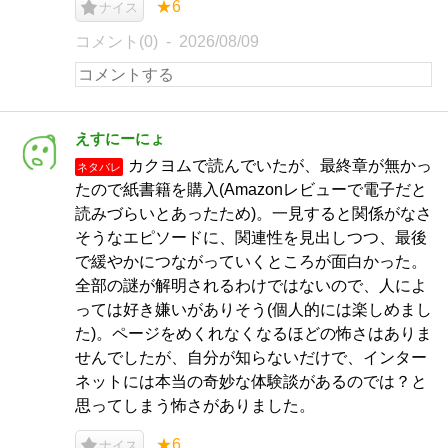
★6
ナイス
コメント(0)
2026/08/09
えすにーにょ
カクヨムで読んでいたが、最終章が無かっ
ネタバレ
たので紙書籍を購入(Amazonレビューで電子だと
読みづらいとあったため)。一見すると関係がなさ
そうなエピソードに、関連性を見出しつつ、最後
で緩やかにつながっていくところが面白かった。
全部の謎が解明されるわけではないので、人によ
っては好き嫌いがありそう(個人的には楽しめまし
た)。ページをめくれなくなるほどの怖さはありま
せんでしたが、自分が知らないだけで、インター
ネットには本当の奇妙な体験談があるのでは？と
思ってしまう怖さがありました。
★6
ナイス