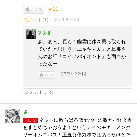
★11
ナイス
コメント(1)
2026/07/24
すあま
あ。あと、長らく幽霊に体を乗っ取られ
ていたと思しき「ユキちゃん」と旦那さ
んのお話「コイノバイオント」も面白か
ったなー。
07/24 22:14
ナイス
さ
ネットに散らばる激ヤバ中の激ヤバ怪文書
ネタバレ
をまとめちゃおうよ！というテイのモキュメンタ
リーオムニバス！正直食傷気味ではあったけどそ