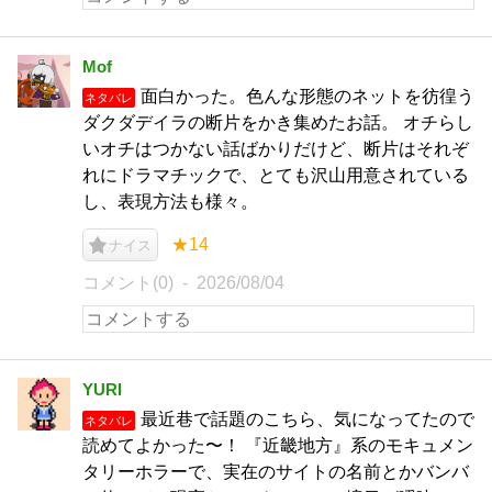
Mof
面白かった。色んな形態のネットを彷徨う
ネタバレ
ダクダデイラの断片をかき集めたお話。 オチらし
いオチはつかない話ばかりだけど、断片はそれぞ
れにドラマチックで、とても沢山用意されている
し、表現方法も様々。
★14
ナイス
コメント(0)
2026/08/04
YURI
最近巷で話題のこちら、気になってたので
ネタバレ
読めてよかった〜！ 『近畿地方』系のモキュメン
タリーホラーで、実在のサイトの名前とかバンバ