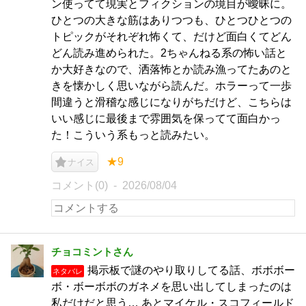
ン使ってて現実とフィクションの境目が曖昧に。
ひとつの大きな筋はありつつも、ひとつひとつの
トピックがそれぞれ怖くて、だけど面白くてどん
どん読み進められた。2ちゃんねる系の怖い話と
か大好きなので、洒落怖とか読み漁ってたあのと
きを懐かしく思いながら読んだ。ホラーって一歩
間違うと滑稽な感じになりがちだけど、こちらは
いい感じに最後まで雰囲気を保ってて面白かっ
た！こういう系もっと読みたい。
★9
ナイス
コメント(0)
2026/08/04
チョコミントさん
掲示板で謎のやり取りしてる話、ボボボー
ネタバレ
ボ・ボーボボのガネメを思い出してしまったのは
私だけだと思う… あとマイケル・スコフィールド