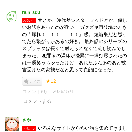
rain_squ
犬とか、時代差シスターフッドとか、優し
ネタバレ
いお話もあったのが救い。 ガクズキ再登場のとき
の「帰れ！！！！！！！！」感。 短編集だと思っ
てたら繋がりがあるの好き。 最終話のシリーズの
スプラッタは長くて耐えられなくて流し読んでし
まった。 犯罪者の温床が怪異に一網打尽されたの
は一瞬笑っちゃったけど、あれたぶんあのあと被
害受けたの家族だなと思って真顔になった。
★12
ナイス
コメント(0)
2026/07/11
さや
いろんなサイトから怖い話を集めてきまし
ネタバレ