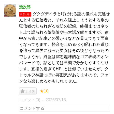
惣次郎
ダクダデイラと呼ばれる謎の儀式を完遂せ
ネタバレ
んとする狂信者と、それを阻止しようとする別の
狂信者の知られざる攻防の記録。終盤まではネッ
ト上で語られる陰謀論や与太話が続きますが、途
中から古い記事との繋がりなどが見えてきて面白
くなってきます。怪音を止めるべく呪われた道順
を辿って異界に渡った男女はその後どうなったの
でしょうか。終盤は露悪趣味的なゴア表現のオン
パレードで、話としては単調で分かりやすくなり
ます。直接的過ぎてHPLとは似ていませんが、ク
トゥルフ神話っぽい雰囲気がありますので、ファ
ンなら楽しめるかもしれません。
★10
ナイス
コメント(0)
2026/07/13