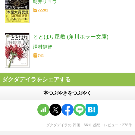
朝井リョウ
22281
ととはり屋敷 (角川ホラー文庫)
澤村伊智
741
ダクダデイラをシェアする
本つぶやきをつぶやく
ダクダデイラ
の
評価
66
％
感想・レビュー
278
件