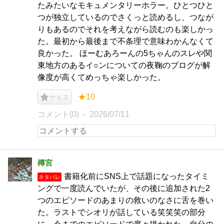
たみたいなモキュメンタリーホラー。ひとつひと
つが独立しているのでさくっと読めるし、つなが
りもあるのでそれを考えながら読むのも楽しかっ
た。最初から最後まで不条理で意味わかんなくて
良かった。 ほーむあろーんの5ちゃんのスレや関
東地方のあるイ○ンについての夜鞠のブログが解
像度が高くてめっちゃ楽しかった。
★10
ナイス
コメント(0)
2026/07/11
樽宮
書籍化前にSNS上で話題になったタイミ
ネタバレ
ングで一度読んでいたが、その後に追加された2
つのエピソードのあまりの救いのなさに舌を巻い
た。ラストでシオリが話している笑笑笑の部分