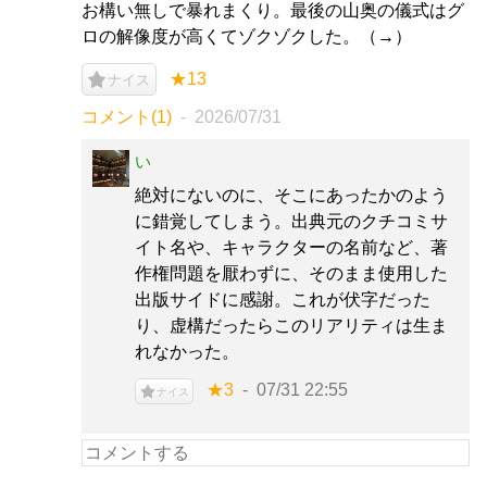
お構い無しで暴れまくり。最後の山奥の儀式はグ
ロの解像度が高くてゾクゾクした。（→）
★13
ナイス
コメント(1)
2026/07/31
い
絶対にないのに、そこにあったかのよう
に錯覚してしまう。出典元のクチコミサ
イト名や、キャラクターの名前など、著
作権問題を厭わずに、そのまま使用した
出版サイドに感謝。これが伏字だった
り、虚構だったらこのリアリティは生ま
れなかった。
★3
07/31 22:55
ナイス