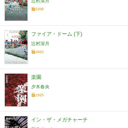
辻村深月
5308
ファイア・ドーム (下)
辻村深月
4002
楽園
夕木春央
1925
イン・ザ・メガチャーチ