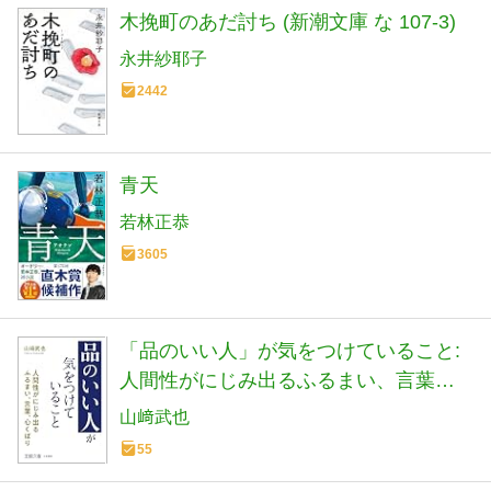
木挽町のあだ討ち (新潮文庫 な 107-3)
永井紗耶子
2442
青天
若林正恭
3605
「品のいい人」が気をつけていること:
人間性がにじみ出るふるまい、言葉、
心くばり (王様文庫 B 22-9)
山﨑武也
55