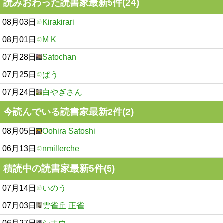
読みおわった読書家最新5件(24)
08月03日
Kirakirari
08月01日
M K
07月28日
Satochan
07月25日
ぱう
07月24日
白やぎさん
今読んでいる読書家最新2件(2)
08月05日
Oohira Satoshi
06月13日
nmillerche
積読中の読書家最新5件(5)
07月14日
いのう
07月03日
雲雀丘 正雀
06月27日
シオウ