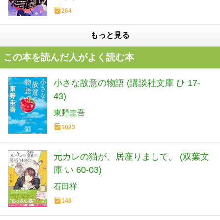
264
もっと見る
この本を読んだ人がよく読む本
小さな故意の物語 (講談社文庫 ひ 17-
43)
東野圭吾
1023
元カレの猫が、居座りまして。 (双葉文
庫 い 60-03)
石田祥
140