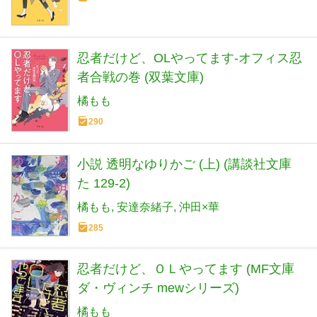
忍者だけど、OLやってます-オフィス忍
者合戦の巻 (双葉文庫)
橘もも
290
小説 透明なゆりかご (上) (講談社文庫
た 129-2)
橘もも
安達奈緒子
沖田×華
285
忍者だけど、ＯＬやってます (MF文庫
ダ・ヴィンチ mewシリーズ)
橘もも