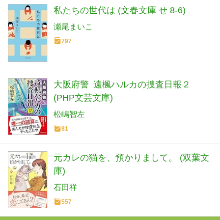
私たちの世代は (文春文庫 せ 8-6)
瀬尾まいこ
797
大阪府警 遠楓ハルカの捜査日報２
(PHP文芸文庫)
松嶋智左
81
元カレの猫を、預かりまして。 (双葉文
庫)
石田祥
557