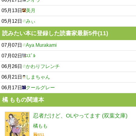
05月13日
美月
05月12日
みぃ
読みたい本に登録した読書家最新5件(11)
07月07日
Aya Murakami
07月02日
ﾕｽﾞﾙ
06月26日
かわりフレンチ
06月21日
しまちゃん
06月17日
クールグレー
橘 ももの関連本
忍者だけど、OLやってます (双葉文庫)
橘もも
651