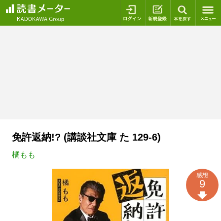
ログイン
新規登録
本を探
免許返納!? (講談社文庫 た 129-6)
橘もも
感想
9