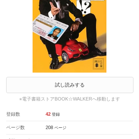
試し読みする
※電子書籍ストアBOOK☆WALKERへ移動します
登録数
42
登録
ページ数
208
ページ