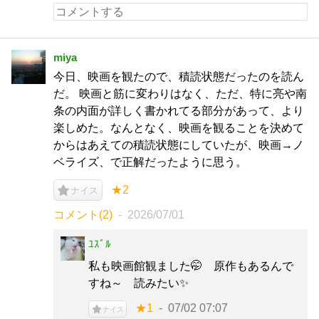
miya
今日、映画を観たので、積読状態だったのを読ん
だ。 映画と筋に変わりはなく、ただ、特に亮や南
条の内面が詳しく書かれてる部分があって、より
楽しめた。なんとなく、映画を観ることを決めて
からはあえての積読状態にしていたが、映画→ノ
ベライズ、で正解だったように思う。
★2
ナイス
コメント(2)
2026/07/01
ﾕｽﾞﾙ
私も映画館観ました🤭 原作もあるんで
すね～ 読みたい✨
★1
07/02 07:07
ナイス