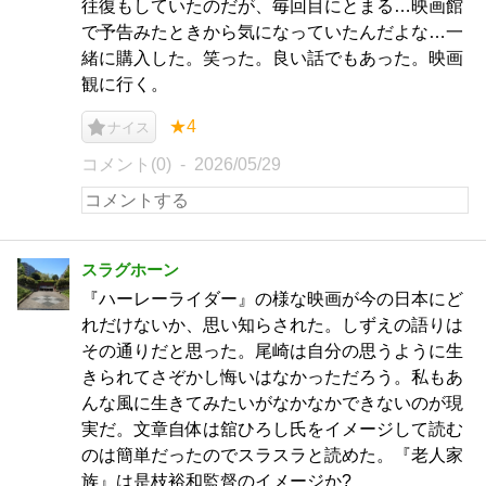
往復もしていたのだが、毎回目にとまる…映画館
で予告みたときから気になっていたんだよな…一
緒に購入した。笑った。良い話でもあった。映画
観に行く。
★4
ナイス
コメント(0)
2026/05/29
スラグホーン
『ハーレーライダー』の様な映画が今の日本にど
れだけないか、思い知らされた。しずえの語りは
その通りだと思った。尾崎は自分の思うように生
きられてさぞかし悔いはなかっただろう。私もあ
んな風に生きてみたいがなかなかできないのが現
実だ。文章自体は舘ひろし氏をイメージして読む
のは簡単だったのでスラスラと読めた。『老人家
族』は是枝裕和監督のイメージか?