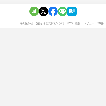
竜の医師団6 (創元推理文庫)
の
評価
82
％
感想・レビュー
20
件