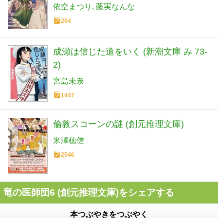
依空まつり
藤実なんな
204
成瀬は信じた道をいく (新潮文庫 み 73-
2)
宮島未奈
1447
倫敦スコーンの謎 (創元推理文庫)
米澤穂信
2546
竜の医師団6 (創元推理文庫)をシェアする
本つぶやきをつぶやく