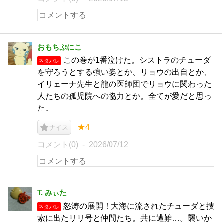
おもちぷにこ
この巻が1番泣けた。シストラのチューダ
ネタバレ
を守ろうとする強い姿とか、リョウの出自とか、
イリェーナ先生と龍の医師団でリョウに関わった
人たちの孤児院への協力とか。全てが愛だと思っ
た。
★4
ナイス
コメント(0)
2026/07/12
T. みぃた
怒涛の展開！大海に流されたチューダと捜
ネタバレ
索に出たリリ号と仲間たち。共に遭難…。襲いか