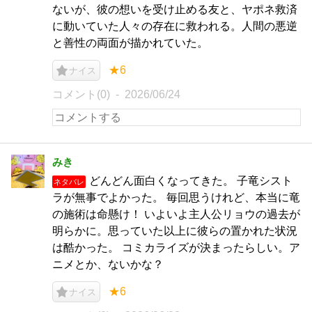
ないが、彼の想いを受け止める友と、ヤポネ救済
に動いていた人々の存在に救われる。人間の悪逆
と善性の両面が描かれていた。
★6
ナイス
コメント(0)
2026/06/24
みき
どんどん面白くなってきた。 子竜シスト
ネタバレ
ラが無事でよかった。 毎回思うけれど、本当に竜
の施術は命懸け！ いよいよ主人公リョウの過去が
明らかに。思っていた以上に彼らの置かれた状況
は酷かった。 コミカライズが決まったらしい。ア
ニメとか、ないかな？
★6
ナイス