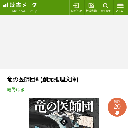
ログイン
新規登録
本を探
竜の医師団6 (創元推理文庫)
庵野ゆき
感想
20