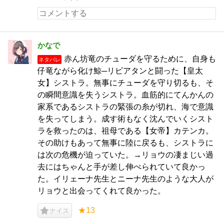
かなで
赤ん坊竜のチューダを守るために、自身も
ネタバレ
仔竜ながら化け鯨─リビアタンと闘った【皇太
女】シストラ。無事にチューダを守り切るも、そ
の瞬間意識を失うシストラ。血筋的にてんかんの
家系であるシストラの緊張の糸が切れ、海で意識
を失ってしまう。成す術もなく沈んでいくシスト
ラを救ったのは、祖母である【女帝】カテンカ。
その助けもあって無事に陸に戻るも、シストラに
は次の危機が迫っていた。→リョウの凄まじい過
去にはちゃんと手が差し伸べられていて良かっ
た。イリェーナ先生とニーナ先生のような大人が
リョウと出会ってくれて良かった。
★13
ナイス