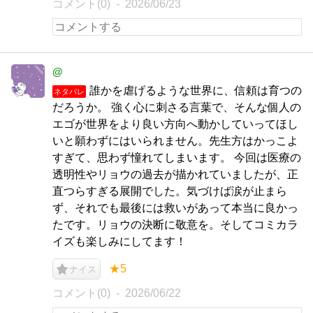
コメント(0)
2026/06/23
@
誰かを虐げるような世界に、信頼は育つの
ネタバレ
だろうか。 強く心に刺さる言葉で、そんな個人の
エゴが世界をより良い方向へ動かしていってほし
いと願わずにはいられません。先生方はかっこよ
すぎて、思わず憧れてしまいます。 今回は医療の
透明性やリョウの過去が描かれていましたが、正
直つらすぎる展開でした。気づけば涙が止まら
ず、それでも最後には救いがあって本当に良かっ
たです。リョウの決断に敬意を。そしてコミカラ
イズも楽しみにしてます！
★5
ナイス
コメント(0)
2026/06/22