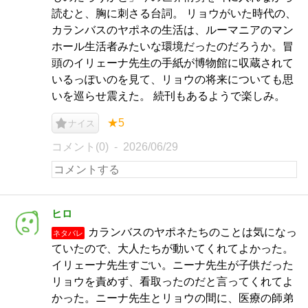
読むと、胸に刺さる台詞。 リョウがいた時代の、
カランバスのヤポネの生活は、ルーマニアのマン
ホール生活者みたいな環境だったのだろうか。冒
頭のイリェーナ先生の手紙が博物館に収蔵されて
いるっぽいのを見て、リョウの将来についても思
いを巡らせ震えた。 続刊もあるようで楽しみ。
★5
ナイス
コメント(0)
2026/06/29
ヒロ
カランバスのヤポネたちのことは気になっ
ネタバレ
ていたので、大人たちが動いてくれてよかった。
イリェーナ先生すごい。ニーナ先生が子供だった
リョウを責めず、看取ったのだと言ってくれてよ
かった。ニーナ先生とリョウの間に、医療の師弟