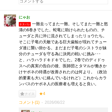
にゃお
一難去ってまた一難。そしてまた一難と怒
ネタバレ
濤の6巻きでした。蛇竜に助けられたものの、チ
ューダと共に沖に流されてしまったリョウたち。
そこに子竜の天敵である巨大歯鯨が現れてチュー
ダ達に襲い掛かる。まだまだ子竜のシストラが妹
分のチューダを守る為に決死の戦いに挑み･･･
と、ハラハラドキドキでした。2巻でのディドゥ
スへの真実の告白の後、医師団とタマルが働きか
けヤポネの待遇が改善されたのは何より。（政治
的要素も大いに絡んでいるけれど）これからカラ
ンバスのヤポネ人の医療者も増えると良い。
★4
ナイス
コメント(1)
2026/06/22