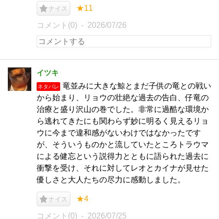
★11
ナイス
コメント(0)
2026/07/26
イツキ
竜並みに大きな鯨とまだ子供の竜との戦い
ネタバレ
から始まり、リョウの壮絶な過去の告白、仔竜の
治療と盛り沢山の巻でした。非常に過酷な環境か
ら逃れてきたにも関わらず妙に明るく見えるリョ
ウに今まで違和感がないわけではなかったです
が、そういうものかと流していたところトラウマ
による健忘という説得力とともに語られた過去に
衝撃を受け、それに対してレオとカイナが見せた
優しさと大人たちの尽力に感動しました。
★4
ナイス
コメント(0)
2026/07/25