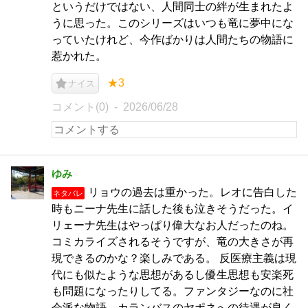
というだけではない、人間同士の絆が生まれたよ
うに思った。このシリーズはいつも竜に夢中にな
っていたけれど、今作ばかりは人間たちの物語に
惹かれた。
★3
ナイス
コメント(0)
2026/06/28
ゆみ
リョウの過去は重かった。レオに告白した
ネタバレ
時もニーナ先生に話した後も泣きそうだった。イ
リェーナ先生はやっぱり偉大なお人だったのね。
コミカライズされるそうですが、竜の大きさが再
現できるのかな？楽しみである。 反医療主義は現
代にも似たような思想があるし優生思想も安楽死
も問題になったりしてる。ファンタジーなのに社
会派な物語。カランバスのヤポネへの待遇が良く