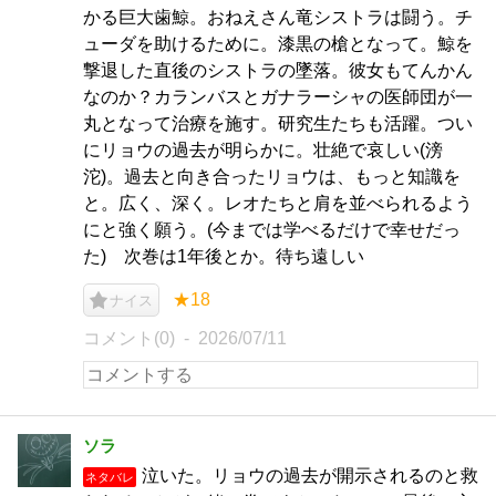
かる巨大歯鯨。おねえさん竜シストラは闘う。チ
ューダを助けるために。漆黒の槍となって。鯨を
撃退した直後のシストラの墜落。彼女もてんかん
なのか？カランバスとガナラーシャの医師団が一
丸となって治療を施す。研究生たちも活躍。つい
にリョウの過去が明らかに。壮絶で哀しい(滂
沱)。過去と向き合ったリョウは、もっと知識を
と。広く、深く。レオたちと肩を並べられるよう
にと強く願う。(今までは学べるだけで幸せだっ
た) 次巻は1年後とか。待ち遠しい
★18
ナイス
コメント(0)
2026/07/11
ソラ
泣いた。リョウの過去が開示されるのと救
ネタバレ