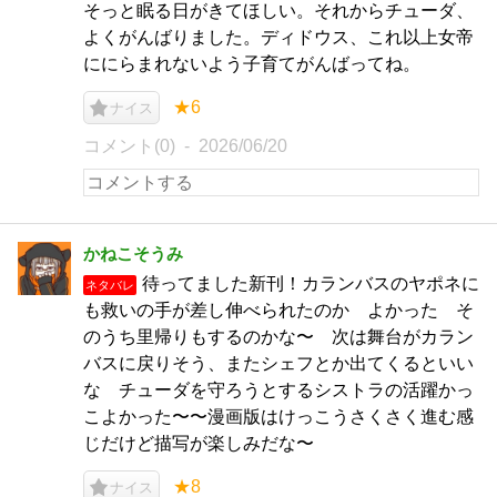
そっと眠る日がきてほしい。それからチューダ、
よくがんばりました。ディドウス、これ以上女帝
ににらまれないよう子育てがんばってね。
★6
ナイス
コメント(0)
2026/06/20
かねこそうみ
待ってました新刊！カランバスのヤポネに
ネタバレ
も救いの手が差し伸べられたのか よかった そ
のうち里帰りもするのかな〜 次は舞台がカラン
バスに戻りそう、またシェフとか出てくるといい
な チューダを守ろうとするシストラの活躍かっ
こよかった〜〜漫画版はけっこうさくさく進む感
じだけど描写が楽しみだな〜
★8
ナイス