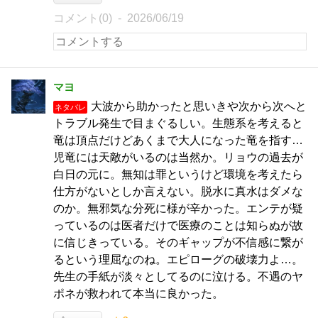
コメント(0)
2026/06/19
マヨ
大波から助かったと思いきや次から次へと
ネタバレ
トラブル発生で目まぐるしい。生態系を考えると
竜は頂点だけどあくまで大人になった竜を指す…
児竜には天敵がいるのは当然か。リョウの過去が
白日の元に。無知は罪というけど環境を考えたら
仕方がないとしか言えない。脱水に真水はダメな
のか。無邪気な分死に様が辛かった。エンテが疑
っているのは医者だけで医療のことは知らぬが故
に信じきっている。そのギャップが不信感に繋が
るという理屈なのね。エピローグの破壊力よ…。
先生の手紙が淡々としてるのに泣ける。不遇のヤ
ポネが救われて本当に良かった。