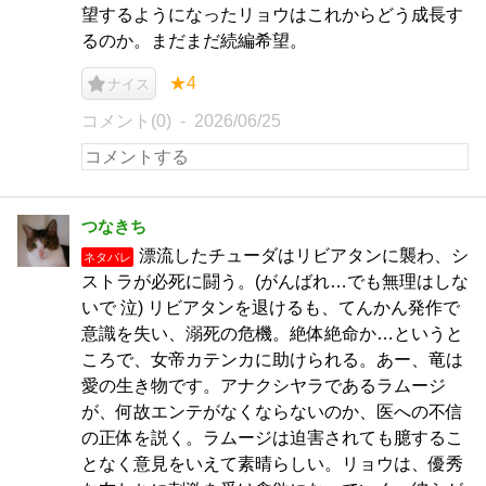
望するようになったリョウはこれからどう成長す
るのか。まだまだ続編希望。
★4
ナイス
コメント(0)
2026/06/25
つなきち
漂流したチューダはリビアタンに襲わ、シ
ネタバレ
ストラが必死に闘う。(がんばれ…でも無理はしな
いで 泣) リビアタンを退けるも、てんかん発作で
意識を失い、溺死の危機。絶体絶命か…というと
ころで、女帝カテンカに助けられる。あー、竜は
愛の生き物です。アナクシヤラであるラムージ
が、何故エンテがなくならないのか、医への不信
の正体を説く。ラムージは迫害されても臆するこ
となく意見をいえて素晴らしい。リョウは、優秀