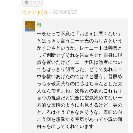
ナイス
コメント(1)
2026/08/07
裕
一晩たって不意に「おまえは悪くない」
とはっきり言うニーナ氏のらしさという
かすごさというか、レオニートは善悪と
して判断せずそれを告白させた自身に視
点を置いたけど、ニーナ氏は他者につい
てもはっきり明言した、どうであれリョ
ウを救いあげたのでは？と思う。普段め
っちゃ破天荒なのに芯はちゃんとした大
人なんですよね、次席とのあれこれもリ
ョウの視点だと完全に空気読めてない一
方的な友情のようにも見えるけど、実の
ところはそうでもなさそうな、表面の向
こう側を想像する空気があって小説の面
白みを出してくれています