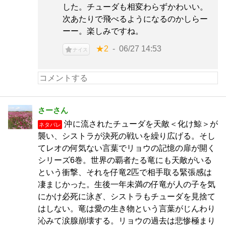
した。チューダも相変わらずかわいい。
次あたりで飛べるようになるのかしらー
ーー。楽しみですね。
★2
06/27 14:53
ナイス
さーさん
沖に流されたチューダを天敵＜化け鯨＞が
ネタバレ
襲い、シストラが決死の戦いを繰り広げる。そし
てレオの何気ない言葉でリョウの記憶の扉が開く
シリーズ6巻。世界の覇者たる竜にも天敵がいる
という衝撃、それを仔竜2匹で相手取る緊張感は
凄まじかった。生後一年未満の仔竜が人の子を気
にかけ必死に泳ぎ、シストラもチューダを見捨て
はしない。竜は愛の生き物という言葉がじんわり
沁みて涙腺崩壊する。リョウの過去は悲惨極まり