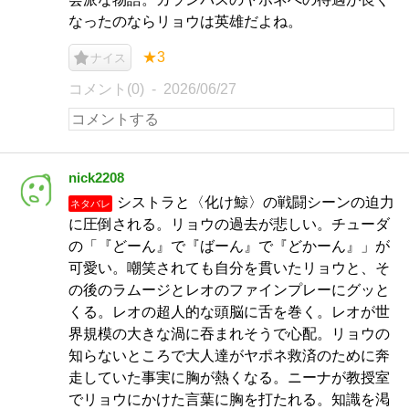
なったのならリョウは英雄だよね。
★3
ナイス
コメント(0)
2026/06/27
nick2208
シストラと〈化け鯨〉の戦闘シーンの迫力
ネタバレ
に圧倒される。リョウの過去が悲しい。チューダ
の「『どーん』で『ばーん』で『どかーん』」が
可愛い。嘲笑されても自分を貫いたリョウと、そ
の後のラムージとレオのファインプレーにグッと
くる。レオの超人的な頭脳に舌を巻く。レオが世
界規模の大きな渦に吞まれそうで心配。リョウの
知らないところで大人達がヤポネ救済のために奔
走していた事実に胸が熱くなる。ニーナが教授室
でリョウにかけた言葉に胸を打たれる。知識を渇