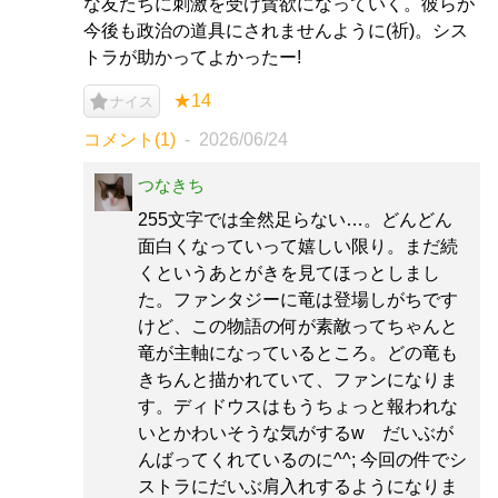
な友たちに刺激を受け貪欲になっていく。彼らが
今後も政治の道具にされませんように(祈)。シス
トラが助かってよかったー!
★14
ナイス
コメント(1)
2026/06/24
つなきち
255文字では全然足らない…。どんどん
面白くなっていって嬉しい限り。まだ続
くというあとがきを見てほっとしまし
た。ファンタジーに竜は登場しがちです
けど、この物語の何が素敵ってちゃんと
竜が主軸になっているところ。どの竜も
きちんと描かれていて、ファンになりま
す。ディドウスはもうちょっと報われな
いとかわいそうな気がするw だいぶが
んばってくれているのに^^; 今回の件でシ
ストラにだいぶ肩入れするようになりま