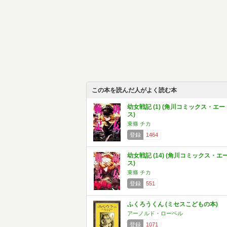
この本を読んだ人がよく読む本
幼女戦記 (1) (角川コミックス・エー
ス)
東條 チカ
登録
1464
幼女戦記 (14) (角川コミックス・エ
ス)
東條 チカ
登録
551
ふくろうくん (ミセスこどもの本)
アーノルド・ローベル
登録
1071