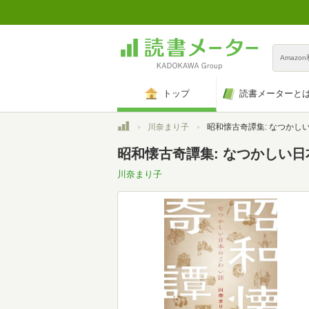
Amazo
トップ
読書メーターと
トップ
川奈まり子
昭和懐古奇譚集: なつかしい日本
昭和懐古奇譚集: なつかしい
川奈まり子