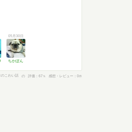
05月30日
9
ちかぽん
本のこわい話
の
評価
67
感想・レビュー
0
％
件