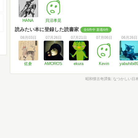
HANA
貝沼孝晃
読みたい本に登録した読書家
全6件中 新着6件
08月03日
07月26日
07月21日
07月06日
06月26日
佐倉
AMOROS
ekura
Kevin
yabuhibi8
昭和懐古奇譚集: なつかしい日