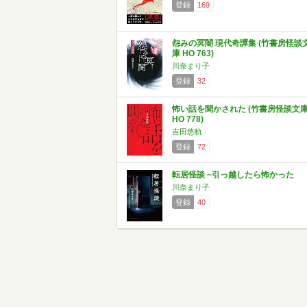
登録
169
怨みの冥闇 現代奇譚集 (竹書房怪談
庫 HO 763)
川奈まり子
登録
32
怖い話を聞かされた (竹書房怪談文
HO 778)
吉田悠軌
登録
72
転居怪談 ~引っ越したら怖かった
川奈まり子
登録
40