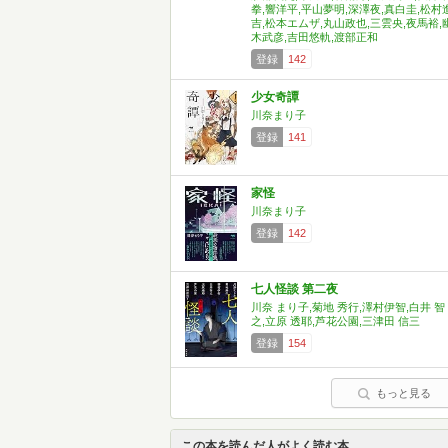
拳,響洋平,平山夢明,深澤夜,真白圭,松村
吉,松本エムザ,丸山政也,三雲央,夜馬裕,
木武彦,吉田悠軌,渡部正和
登録
142
少女奇譚
川奈まり子
登録
141
家怪
川奈まり子
登録
142
七人怪談 第二夜
川奈 まり子,菊地 秀行,澤村伊智,白井 智
之,立原 透耶,芦花公園,三津田 信三
登録
154
もっと見る
この本を読んだ人がよく読む本