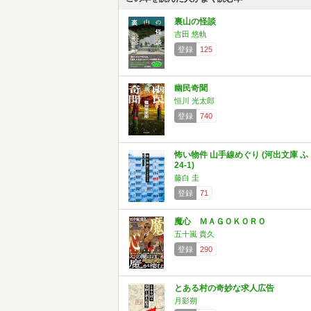
裏山の怪談
吉田 悠軌
登録
125
幽民奇聞
恒川 光太郎
登録
740
怖い物件 山手線めぐり (河出文庫 ふ
24-1)
藤白 圭
登録
71
魔心 ＭＡＧＯＫＯＲＯ
五十嵐 貴久
登録
290
とある村の奇妙な求人広告
月影朔