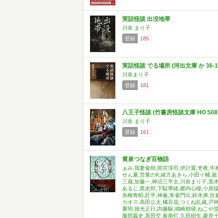
実話怪談 出没地帯
川奈 まり子
登録
185
実話怪談 でる場所 (河出文庫 か 36-1
川奈まり子
登録
181
八王子怪談 (竹書房怪談文庫 HO 508
川奈 まり子
登録
161
黄泉つなぎ百物語
ぁみ,我妻俊樹,雨宮淳司,伊計翼,壱夜,牛
せん夏,営業のK,緒方あきら,小田イ輔,籠
三蔵,加藤一,神沼三平太,川奈まり子,黒
あるじ,黒史郎,下駄華緒,郷内心瞳,小原猛
糸柳寿昭,匠平,神薫,朱雀門出,鈴木捧,住
カオス,高田公太,橘百花,つくね乱蔵,戸
重明,徳光正行,内藤駆,鳴崎朝寝,ねこや堂
服部義史,原田空,春南灯,久田樹生,菱井